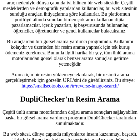
araç nedeniyle dünya çapında iyi bilinen bir web sitesidir. Çeşitli
mesleklerden ve demografik yapılardan kullanıcılar, bu web sitesinin
sunduğu araçları ihtiyaçlarına göre kullanırlar. Bu platformun
portföyü altında sunulan birden çok aracı kullanan dijital
pazarlamacılar, içerik yazarları, iş başvurusunda bulunanlar,
öğrenciler, öğretmenler ve genel kullanıcılar bulacaksınız.
Bu araçlardan biri görsel arama yardımcı programıdır. Kullanımı
kolaydır ve üzerinden bir resim arama yapmak için tek kuruş
ödemeniz gerekmez. Bununla ilgili harika bir şey, tüm ünlü arama
motorlarından görsel olarak benzer arama sonuçları getirme
yeteneğidir.
Arama için bir resim yüklemeye ek olarak, bir resimli arama
gerçekleştirmek için görselin URL'sini de girebilirsiniz. Bu siteye:
https://smallseotools.com/tr/reverse-image-search/
DupliChecker'ın Resim Arama
Çeşitli ünlü arama motorlarından doğru arama sonuçları sağlayabilen
başka bir görsel arama yardımcı programı DupliChecker tarafından
sunulmaktadır.
Bu web sitesi, dünya çapında milyonlarca insanı kazanmayı başardı.
Tutarlı kullanıcıları, kullanışlı çevrimiçi araçları aracılığıyla