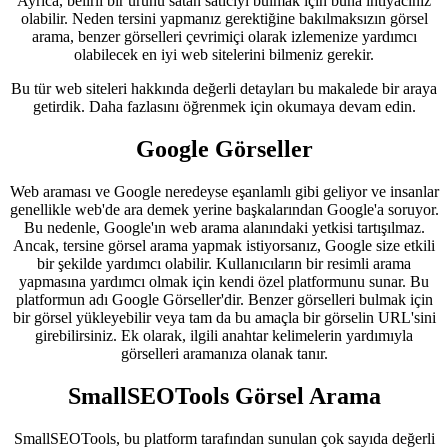
Ayrıca, belirli bir ürünü satan satıcıyı bulmak için buna ihtiyacınız
olabilir. Neden tersini yapmanız gerektiğine bakılmaksızın görsel
arama, benzer görselleri çevrimiçi olarak izlemenize yardımcı
olabilecek en iyi web sitelerini bilmeniz gerekir.
Bu tür web siteleri hakkında değerli detayları bu makalede bir araya
getirdik. Daha fazlasını öğrenmek için okumaya devam edin.
Google Görseller
Web araması ve Google neredeyse eşanlamlı gibi geliyor ve insanlar
genellikle web'de ara demek yerine başkalarından Google'a soruyor.
Bu nedenle, Google'ın web arama alanındaki yetkisi tartışılmaz.
Ancak, tersine görsel arama yapmak istiyorsanız, Google size etkili
bir şekilde yardımcı olabilir. Kullanıcıların bir resimli arama
yapmasına yardımcı olmak için kendi özel platformunu sunar. Bu
platformun adı Google Görseller'dir. Benzer görselleri bulmak için
bir görsel yükleyebilir veya tam da bu amaçla bir görselin URL'sini
girebilirsiniz. Ek olarak, ilgili anahtar kelimelerin yardımıyla
görselleri aramanıza olanak tanır.
SmallSEOTools Görsel Arama
SmallSEOTools, bu platform tarafından sunulan çok sayıda değerli