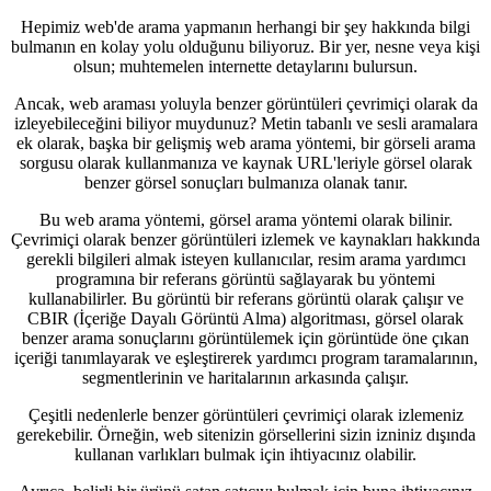
Hepimiz web'de arama yapmanın herhangi bir şey hakkında bilgi
bulmanın en kolay yolu olduğunu biliyoruz. Bir yer, nesne veya kişi
olsun; muhtemelen internette detaylarını bulursun.
Ancak, web araması yoluyla benzer görüntüleri çevrimiçi olarak da
izleyebileceğini biliyor muydunuz? Metin tabanlı ve sesli aramalara
ek olarak, başka bir gelişmiş web arama yöntemi, bir görseli arama
sorgusu olarak kullanmanıza ve kaynak URL'leriyle görsel olarak
benzer görsel sonuçları bulmanıza olanak tanır.
Bu web arama yöntemi, görsel arama yöntemi olarak bilinir.
Çevrimiçi olarak benzer görüntüleri izlemek ve kaynakları hakkında
gerekli bilgileri almak isteyen kullanıcılar, resim arama yardımcı
programına bir referans görüntü sağlayarak bu yöntemi
kullanabilirler. Bu görüntü bir referans görüntü olarak çalışır ve
CBIR (İçeriğe Dayalı Görüntü Alma) algoritması, görsel olarak
benzer arama sonuçlarını görüntülemek için görüntüde öne çıkan
içeriği tanımlayarak ve eşleştirerek yardımcı program taramalarının,
segmentlerinin ve haritalarının arkasında çalışır.
Çeşitli nedenlerle benzer görüntüleri çevrimiçi olarak izlemeniz
gerekebilir. Örneğin, web sitenizin görsellerini sizin izniniz dışında
kullanan varlıkları bulmak için ihtiyacınız olabilir.