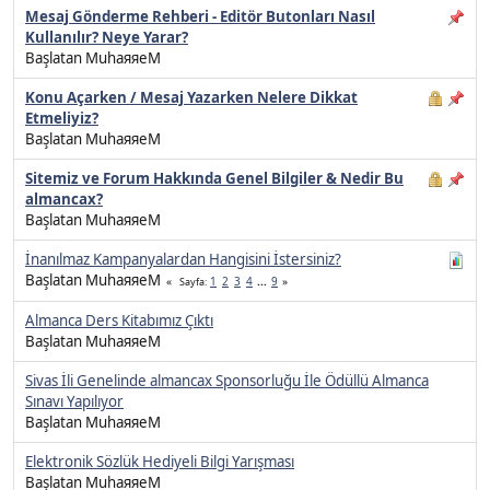
Mesaj Gönderme Rehberi - Editör Butonları Nasıl
Kullanılır? Neye Yarar?
Başlatan MuhaяяeM
Konu Açarken / Mesaj Yazarken Nelere Dikkat
Etmeliyiz?
Başlatan MuhaяяeM
Sitemiz ve Forum Hakkında Genel Bilgiler & Nedir Bu
almancax?
Başlatan MuhaяяeM
İnanılmaz Kampanyalardan Hangisini İstersiniz?
Başlatan MuhaяяeM
1
2
3
4
...
9
Sayfa
Almanca Ders Kitabımız Çıktı
Başlatan MuhaяяeM
Sivas İli Genelinde almancax Sponsorluğu İle Ödüllü Almanca
Sınavı Yapılıyor
Başlatan MuhaяяeM
Elektronik Sözlük Hediyeli Bilgi Yarışması
Başlatan MuhaяяeM