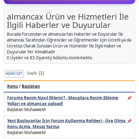
almancax Ürün ve Hizmetleri İle
İlgili Haberler ve Duyurular
Burada Forumdan ve almancax'tan Haberler ve Duyurular İle
almancax Tarafından Öğrenciler ve Öğretmenler İçin Ücretli ya da
Ücretsiz Olarak Sunulan Ürün ve Hizmetler İle İlgili Haber ve
Duyurular Yer Almaktadır
0 Üyeler ve 83 Ziyaretçi bölümü incelemekte.
Sayfa
1
AŞAĞI GIT
Konu
/
Başlatan
Foruma Resim Nasıl Eklenir? - Mesajlara Resim Ekleme
Yolları ve almancax upload!
Başlatan MuhaяяeM
Yeni Başlayanlar İçin Forum Kullanma Rehberi - Üye Olma,
Konu Açma, Mesaj Yazma
Başlatan MuhaяяeM