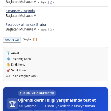
Başlatan MuhaяяeM
1
2
Sayfa
almancax 2 Yaşında
Başlatan MuhaяяeM
Facebook almancax Grubu
Başlatan MuhaяяeM
1
2
Sayfa
Sayfa
1
YUKARI GIT
Anket
Taşınmış Konu
Kilitli Konu
Sabit Konu
Takip ettiğiniz konu
BUGÜN NE ÖĞRENDIN?
Öğrendiklerini bilgi yarışmasında test et
🏆
90+ yarışma · 900+ soru · Jokerlerinle zirveye tırman