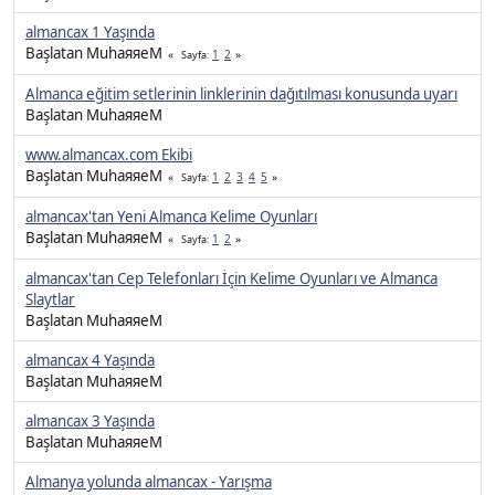
almancax 1 Yaşında
Başlatan MuhaяяeM
1
2
Sayfa
Almanca eğitim setlerinin linklerinin dağıtılması konusunda uyarı
Başlatan MuhaяяeM
www.almancax.com Ekibi
Başlatan MuhaяяeM
1
2
3
4
5
Sayfa
almancax'tan Yeni Almanca Kelime Oyunları
Başlatan MuhaяяeM
1
2
Sayfa
almancax'tan Cep Telefonları İçin Kelime Oyunları ve Almanca
Slaytlar
Başlatan MuhaяяeM
almancax 4 Yaşında
Başlatan MuhaяяeM
almancax 3 Yaşında
Başlatan MuhaяяeM
Almanya yolunda almancax - Yarışma