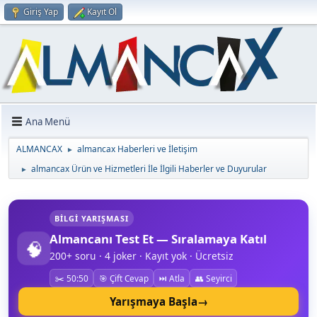
Giriş Yap
Kayıt Ol
Ana Menü
ALMANCAX
almancax Haberleri ve İletişim
►
almancax Ürün ve Hizmetleri İle İlgili Haberler ve Duyurular
►
BILGI YARIŞMASI
Almancanı Test Et — Sıralamaya Katıl
🧠
200+ soru · 4 joker · Kayıt yok · Ücretsiz
✂️ 50:50
🎯 Çift Cevap
⏭️ Atla
👥 Seyirci
Yarışmaya Başla
→