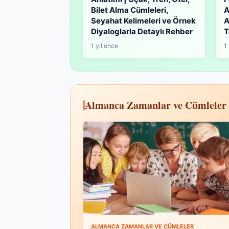
Bilet Alma Cümleleri,
A
Seyahat Kelimeleri ve Örnek
A
Diyaloglarla Detaylı Rehber
T
1 yıl önce
1
Almanca Zamanlar ve Cümleler
ALMANCA ZAMANLAR VE CÜMLELER