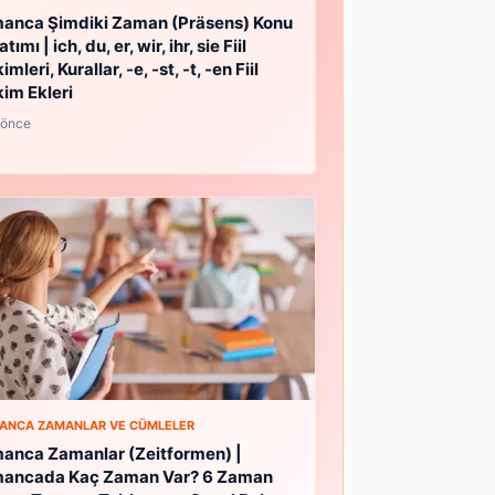
anca Şimdiki Zaman (Präsens) Konu
tımı | ich, du, er, wir, ihr, sie Fiil
mleri, Kurallar, -e, -st, -t, -en Fiil
im Ekleri
l önce
ANCA ZAMANLAR VE CÜMLELER
anca Zamanlar (Zeitformen) |
mancada Kaç Zaman Var? 6 Zaman