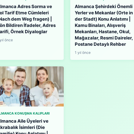
lmanca Adres Sorma ve
Almanca Şehirdeki Önemli
ol Tarif Etme Cümleleri
Yerler ve Mekanlar (Orte in
Nach dem Weg fragen) |
der Stadt) Konu Anlatımı |
ön Bildiren İfadeler, Adres
Kamu Binaları, Alışveriş
arifi, Örnek Diyaloglar
Mekanları, Hastane, Okul,
Mağazalar, Resmi Daireler,
 yıl önce
Postane Detaylı Rehber
1 yıl önce
LMANCA KONUŞMA KALIPLARI
lmanca Aile Üyeleri ve
krabalık İsimleri (Die
amilie) Konu Anlatımı |