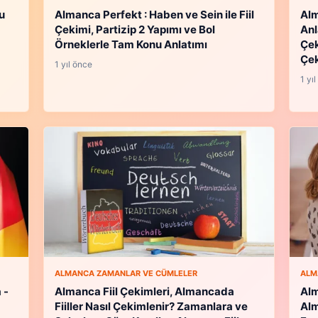
u
Almanca Perfekt : Haben ve Sein ile Fiil
Alm
Çekimi, Partizip 2 Yapımı ve Bol
Anla
Örneklerle Tam Konu Anlatımı
Çeki
Çek
1 yıl önce
1 yı
ALMANCA ZAMANLAR VE CÜMLELER
ALM
 -
Almanca Fiil Çekimleri, Almancada
Alm
Fiiller Nasıl Çekimlenir? Zamanlara ve
Al