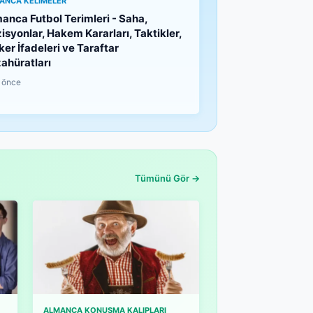
ANCA KELIMELER
anca Futbol Terimleri - Saha,
isyonlar, Hakem Kararları, Taktikler,
ker İfadeleri ve Taraftar
ahüratları
 önce
Tümünü Gör →
ALMANCA KONUŞMA KALIPLARI