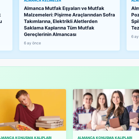
ALMANCA KELIMELER
ALM
Almanca Mutfak Eşyaları ve Mutfak
Alm
k
Malzemeleri: Pişirme Araçlarından Sofra
Poz
u
Takımlarına, Elektrikli Aletlerden
Spi
Saklama Kaplarına Tüm Mutfak
Tez
Gereçlerinin Almancası
6 ay
6 ay önce
LMANCA KONUŞMA KALIPLARI
ALMANCA KONUŞMA KALIPLARI