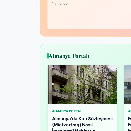
1 yıl önce
Almanya Portalı
ALMANYA PORTALI
A
Almanya'da Kira Sözleşmesi
M
(Mietvertrag) Nasıl
M
İmzalanır? Haklar ve
M