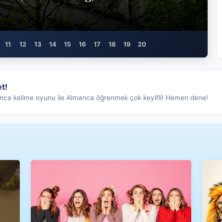
11
12
13
14
15
16
17
18
19
20
sıl İmzalanır? Haklar ve Sorumluluklar
m, Gutenberg Müzesi, Chagall Vitrayları ve Rheinhessen Şarapları Re
 Nasıl Ödenir? Zorunlu Medya Harcı Rehberi
 — Neues Rathaus, Herrenhäuser Gärten, Maschsee ve Hannover Mess
ı Nasıl Sorgulanır ve Ödenir? Flensburg Puan Sistemi Rehberi
erler — Beethoven-Haus, Poppelsdorfer Schloss, UN Kampüsü ve Feder
nma Davası Nasıl Açılır? Scheidung, Sorgerecht ve Unterhalt Rehber
 Gezilecek Yerler — Signal Iduna Park, DFB Futbol Müzesi, U-Turm v
a'da Emekli Nasıl Olunur? Deutsche Rentenversicherung ve Yaş Şartla
idelberg'de Gezilecek Yerler — Schloss, Alte Brücke, Philosophenw
Almanya'da Vatandaşlığa Nasıl Geçilir? Einbürgerung Şartları, Sürec
Freiburg'da Gezilecek Yerler — Münster Katedrali, Bächle Kan
Almanya'da Kendi İşini Nasıl Kurarsın? Gewerbeanmeldung
Bremen'de Gezilecek Yerler — Marktplatz, Bremen Mız
Almanya'da Vergi Beyannamesi (Steuererklärung
Nürnberg'de Gezilecek Yerler — Kaiserburg,
Almanya'da Sağlık Sigortası Nasıl Seçi
Dresden'de Gezilecek Yerler — Fr
Almanya'da Anmeldung (İkame
Leipzig'de Gezilecek Yerl
t!
lmanca kelime oyunu ile Almanca öğrenmek çok keyifli! Hemen dene!