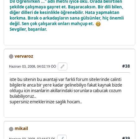
Dil Öğrenirken ..." adlı metni iyice oku. Orada belirtilen
şekilde çalışmaya gayret et. Başaracaksın. Bir dili bilen,
diğer dilleri de kesinlikle öğrenebilir. Hata yapmaktan
korkma. Bırak o arkadaşların sana gülsünler, hiç önemli
değil. Sen çok çalışarak onları mahçup et.
Sevgiler, başarılar.
vervaroz
#38
🔗
Haziran 03, 2008, 04:02:19 ÖÖ
iste bu sitenin bu avantaji var farkli forum sitelerinde calinti
bilgilerle anca bir yere kadar gelinebiliyo fakat kaynak bizde
oldugu icin insanlarin akillarindaki sorunlara cabucak cozum
bulabiliyoruz..
supersiniz emeklerinize saglik hocam..
mikail
#39
🔗
Haziran 03, 2008, 07:44:57 ÖS