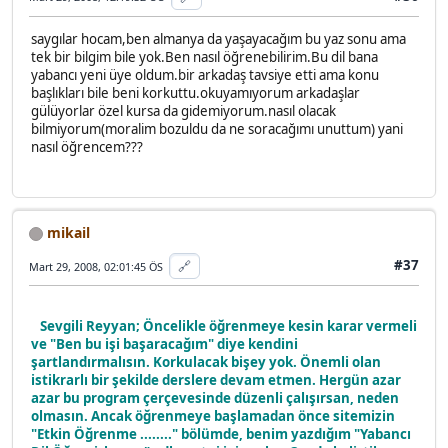
saygılar hocam,ben almanya da yaşayacağım bu yaz sonu ama
tek bir bilgim bile yok.Ben nasıl öğrenebilirim.Bu dil bana
yabancı yeni üye oldum.bir arkadaş tavsiye etti ama konu
başlıkları bile beni korkuttu.okuyamıyorum arkadaşlar
gülüyorlar özel kursa da gidemiyorum.nasıl olacak
bilmiyorum(moralim bozuldu da ne soracağımı unuttum) yani
nasıl öğrencem???
mikail
#37
🔗
Mart 29, 2008, 02:01:45 ÖS
Sevgili Reyyan; Öncelikle öğrenmeye kesin karar vermeli
ve "Ben bu işi başaracağım" diye kendini
şartlandırmalısın. Korkulacak bişey yok. Önemli olan
istikrarlı bir şekilde derslere devam etmen. Hergün azar
azar bu program çerçevesinde düzenli çalışırsan, neden
olmasın. Ancak öğrenmeye başlamadan önce sitemizin
"Etkin Öğrenme ........" bölümde, benim yazdığım "Yabancı