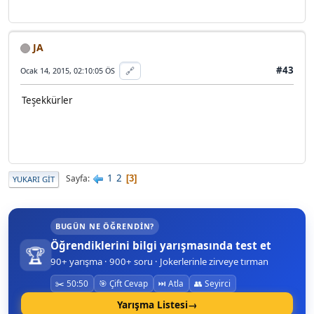
JA
#43
🔗
Ocak 14, 2015, 02:10:05 ÖS
Teşekkürler
Önceki sayfa
1
2
Sayfa
3
YUKARI GIT
BUGÜN NE ÖĞRENDIN?
Öğrendiklerini bilgi yarışmasında test et
🏆
90+ yarışma · 900+ soru · Jokerlerinle zirveye tırman
✂️ 50:50
🎯 Çift Cevap
⏭️ Atla
👥 Seyirci
Yarışma Listesi
→