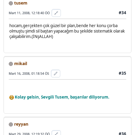
tusem
#34
🔗
Mart 11, 2008, 12:18:40 ÖÖ
hocam,gerçekten çok güzel bir plan,bende her konu çorba
olmuştu şimdi sil baştan yapacağım bu şekilde sistematik olarak
çalışabilirim.(İNşALLAH)
mikail
#35
🔗
Mart 16, 2008, 01:18:54 ÖS
Kolay gelsin, Sevgili Tusem, başarılar diliyorum.
reyyan
#36
🔗
Mart 29, 2008, 12:19:32 ÖÖ