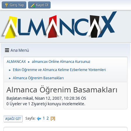
Giriş Yap
Kayıt Ol
Ana Menü
ALMANCAX
almancax Online Almanca Kursunuz
►
Etkin Öğrenme ve Almanca Kelime Ezberleme Yöntemleri
►
Almanca Öğrenim Basamakları
►
Almanca Öğrenim Basamakları
Başlatan mikail, Nisan 12, 2007, 10:28:36 ÖS
0 Üyeler ve 1 Ziyaretçi konuyu incelemekte.
Önceki sayfa
1
2
Sayfa
3
AŞAĞI GIT