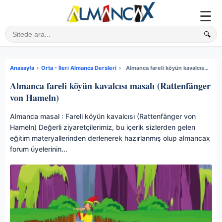
☰
🔍
Sitede ara
Anasayfa
›
Orta - İleri Almanca Dersleri
›
Almanca fareli köyün kavalcısı masalı (Rattenfänger von Hameln)
Almanca fareli köyün kavalcısı masalı (Rattenfänger
von Hameln)
Almanca masal : Fareli köyün kavalcısı (Rattenfänger von
Hameln) Değerli ziyaretçilerimiz, bu içerik sizlerden gelen
eğitim materyallerinden derlenerek hazırlanmış olup almancax
forum üyelerinin...