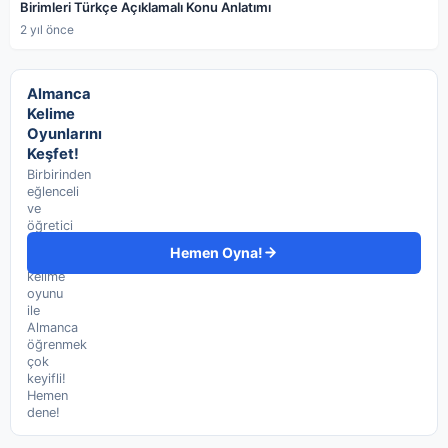
Birimleri Türkçe Açıklamalı Konu Anlatımı
2 yıl önce
Almanca
Kelime
Oyunlarını
Keşfet!
Birbirinden
eğlenceli
ve
öğretici
11
Hemen Oyna!
Almanca
kelime
oyunu
ile
Almanca
öğrenmek
çok
keyifli!
Hemen
dene!