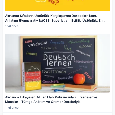
Almanca Sıfatların Üstünlük-Karşılaştırma Dereceleri Konu
Anlatımı (Komparativ &#038; Superlativ) | Eşitlik, Üstünlük, En
Üstünlük, Düzensiz Formlar ve Örnek Cümleler
1 yıl önce
Almanca Hikayeler: Alman Halk Kahramanları, Efsaneler ve
Masallar - Türkçe Anlatım ve Gramer Dersleriyle
1 yıl önce