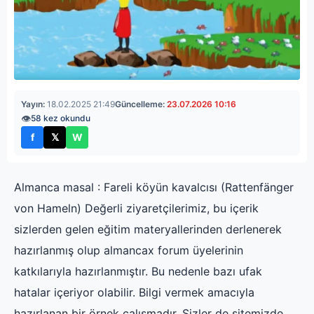
Yayın:
18.02.2025 21:49
Güncelleme:
23.07.2026 10:16
👁
58 kez okundu
f
𝕏
W
Facebook'ta paylaş
X'te paylaş
WhatsApp'ta paylaş
Almanca masal : Fareli köyün kavalcısı (Rattenfänger
von Hameln) Değerli ziyaretçilerimiz, bu içerik
sizlerden gelen eğitim materyallerinden derlenerek
hazırlanmış olup almancax forum üyelerinin
katkılarıyla hazırlanmıştır. Bu nedenle bazı ufak
hatalar içeriyor olabilir. Bilgi vermek amacıyla
hazırlanan bir örnek çalışmadır. Sizler de sitemizde