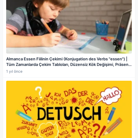
Almanca Essen Fiilinin Çekimi (Konjugation des Verbs "essen") |
Tüm Zamanlarda Çekim Tabloları, Düzensiz Kök Değişimi, Präsens,
Perfekt, Präteritum ve Örnek Cümleler
1 yıl önce