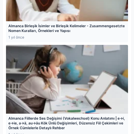
Almanca Birleşik İsimler ve Birleşik Kelimeler - Zusammengesetzte
Nomen Kuralları, Örnekleri ve Yapısı
1 yıl önce
Almanca Fiillerde Ses Değişimi (Vokalwechsel) Konu Anlatımı | e→i,
e→ie, a→ä, au→äu Kök Ünlü Değişimleri, Düzensiz Fiil Çekimleri ve
Örnek Cümlelerle Detaylı Rehber