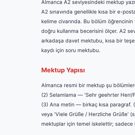
Almanca A2 seviyesindeki mektup yazma
A2 sınavında genellikle kısa bir e-p
kelime civarında. Bu bölüm öğrencinin 
doğru kullanma becerisini ölçer. A2 sevi
arkadaşa davet mektubu, kısa bir teşek
kaydı için soru mektubu.
Mektup Yapısı
Almanca resmi bir mektup şu bölümlerde
(2) Selamlama — 'Sehr geehrter Herr/Fr
(3) Ana metin — birkaç kısa paragraf.
veya 'Viele Grüße / Herzliche Grüße' 
mektuplar için temel iskelettir; sadece ka