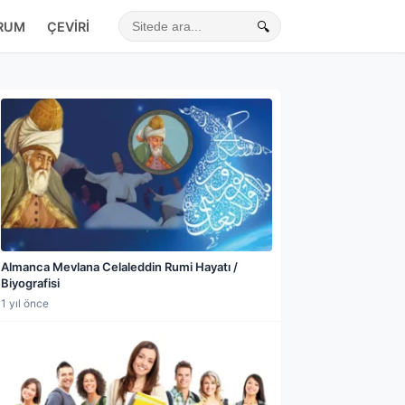
RUM
ÇEVIRI
🔍
Sitede ara
Almanca Mevlana Celaleddin Rumi Hayatı /
Biyografisi
1 yıl önce