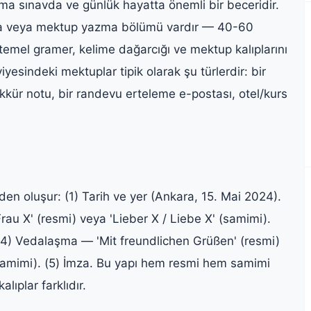
 sınavda ve günlük hayatta önemli bir beceridir.
osta veya mektup yazma bölümü vardır — 40-60
temel gramer, kelime dağarcığı ve mektup kalıplarını
yesindeki mektuplar tipik olarak şu türlerdir: bir
kür notu, bir randevu erteleme e-postası, otel/kurs
n oluşur: (1) Tarih ve yer (Ankara, 15. Mai 2024).
au X' (resmi) veya 'Lieber X / Liebe X' (samimi).
 (4) Vedalaşma — 'Mit freundlichen Grüßen' (resmi)
(samimi). (5) İmza. Bu yapı hem resmi hem samimi
lıplar farklıdır.