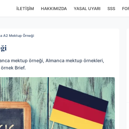
İLETIŞIM
HAKKIMIZDA
YASAL UYARI
SSS
FO
a A2 Mektup Örneği
ği
anca mektup örneği, Almanca mektup örnekleri,
örnek Brief.