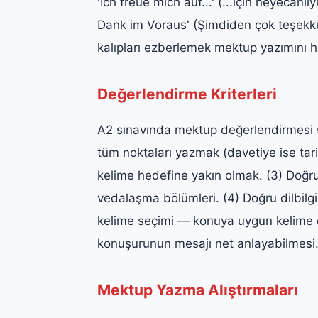
'Ich freue mich auf...' (...için heyecanl
Dank im Voraus' (Şimdiden çok teşekkür
kalıpları ezberlemek mektup yazımını hı
Değerlendirme Kriterleri
A2 sınavında mektup değerlendirmesi şu
tüm noktaları yazmak (davetiye ise tar
kelime hedefine yakın olmak. (3) Doğ
vedalaşma bölümleri. (4) Doğru dilbilgis
kelime seçimi — konuya uygun kelime da
konuşurunun mesajı net anlayabilmesi. 
Mektup Yazma Alıştırmaları