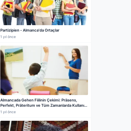
Partizipien - Almanca'da Ortaçlar
1 yıl önce
a paylaş
Almancada Gehen Fiilinin Çekimi: Präsens,
Perfekt, Präteritum ve Tüm Zamanlarda Kullanım
Kılavuzu
1 yıl önce