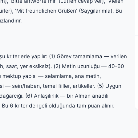
ıyım), 'Bitte antworte mir' (Lütfen cevap ver), 'Vielen
ler), 'Mit freundlichen Grüßen' (Saygılarımla). Bu
zlandırır.
 kriterlerle yapılır: (1) Görev tamamlama — verilen
ih, saat, yer eksiksiz). (2) Metin uzunluğu — 40-60
ru mektup yapısı — selamlama, ana metin,
i — sein/haben, temel fiiller, artikeller. (5) Uygun
ğarcığı. (6) Anlaşılırlık — bir Alman anadili
Bu 6 kriter dengeli olduğunda tam puan alınır.