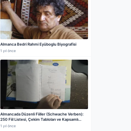
Almanca Bedri Rahmi Eyüboglu Biyografisi
1 yıl önce
Almancada Düzenli Fiiller (Schwache Verben):
250 Fiil Listesi, Çekim Tabloları ve Kapsamlı
Konu Anlatımı
1 yıl önce