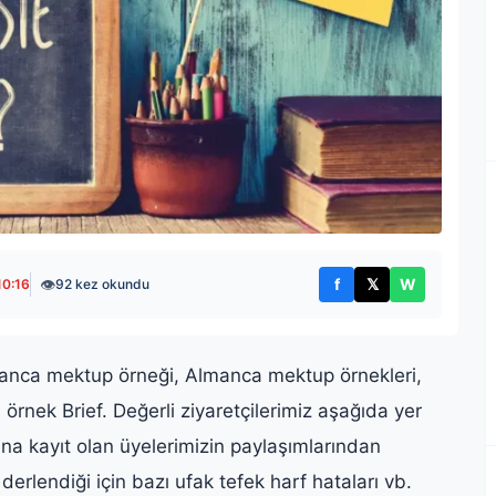
👁
f
𝕏
W
10:16
92 kez okundu
Facebook'ta paylaş
X'te paylaş
WhatsApp't
anca mektup örneği, Almanca mektup örnekleri,
rnek Brief. Değerli ziyaretçilerimiz aşağıda yer
na kayıt olan üyelerimizin paylaşımlarından
derlendiği için bazı ufak tefek harf hataları vb.