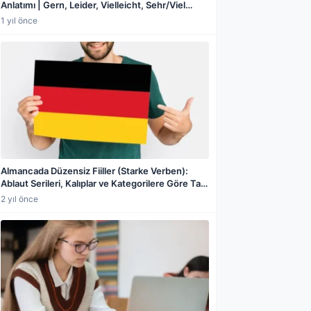
Anlatımı | Gern, Leider, Vielleicht, Sehr/Viel
Farkı, Derece Zarfları, Olasılık Zarfları,
1 yıl önce
Karşılaştırma Dereceleri ve Örneklerle Detaylı
Rehber
Almancada Düzensiz Fiiller (Starke Verben):
Ablaut Serileri, Kalıplar ve Kategorilere Göre Tam
Liste
2 yıl önce