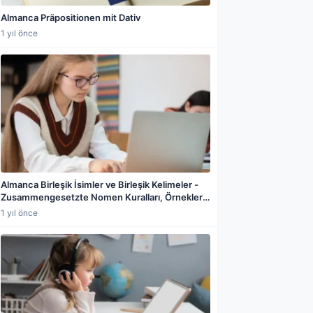
Almanca Präpositionen mit Dativ
1 yıl önce
Almanca Birleşik İsimler ve Birleşik Kelimeler -
Zusammengesetzte Nomen Kuralları, Örnekleri
ve Yapısı
1 yıl önce