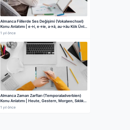
Almanca Fiillerde Ses Değişimi (Vokalwechsel)
Konu Anlatımı | e→i, e→ie, a→ä, au→äu Kök Ünlü
Değişimleri, Düzensiz Fiil Çekimleri ve Örnek
1 yıl önce
Cümlelerle Detaylı Rehber
Almanca Zaman Zarfları (Temporaladverbien)
Konu Anlatımı | Heute, Gestern, Morgen, Sıklık
Zarfları (Häufigkeitsadverbien), Noch/Schon ve
1 yıl önce
Erst/Schon Ayrımı, Sıralama Zarfları, Günün
Bölümleri ve Örneklerle Detaylı Rehber