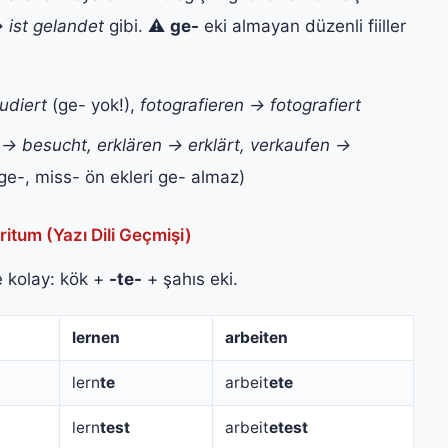
→ ist gelandet
gibi. ⚠️
ge-
eki almayan düzenli fiiller
udiert
(ge- yok!),
fotografieren → fotografiert
→ besucht, erklären → erklärt, verkaufen →
 ge-, miss- ön ekleri ge- almaz)
itum (Yazı Dili Geçmişi)
ce kolay: kök +
-te-
+ şahıs eki.
lernen
arbeiten
lern
te
arbeit
ete
lern
test
arbeit
etest