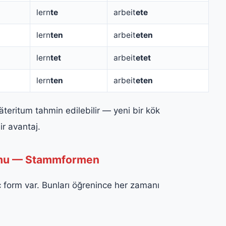
lern
te
arbeit
ete
lern
ten
arbeit
eten
lern
tet
arbeit
etet
lern
ten
arbeit
eten
Präteritum tahmin edilebilir — yeni bir kök
r avantaj.
ormu — Stammformen
üç form var. Bunları öğrenince her zamanı