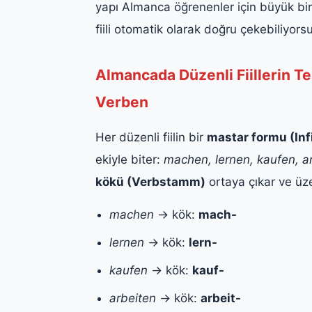
yapı Almanca öğrenenler için büyük bir
fiili otomatik olarak doğru çekebiliyors
Almancada Düzenli Fiillerin 
Verben
Her düzenli fiilin bir
mastar formu (Infi
ekiyle biter:
machen, lernen, kaufen, ar
kökü (Verbstamm)
ortaya çıkar ve üzer
machen
→ kök:
mach-
lernen
→ kök:
lern-
kaufen
→ kök:
kauf-
arbeiten
→ kök:
arbeit-