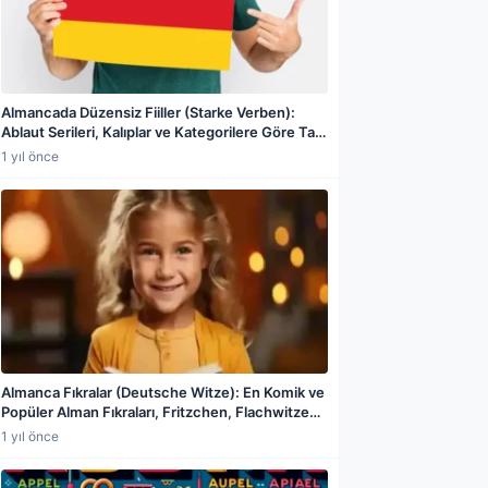
Almancada Düzensiz Fiiller (Starke Verben):
Ablaut Serileri, Kalıplar ve Kategorilere Göre Tam
Liste
1 yıl önce
a paylaş
Almanca Fıkralar (Deutsche Witze): En Komik ve
Popüler Alman Fıkraları, Fritzchen, Flachwitze
ve Daha Fazlası
1 yıl önce