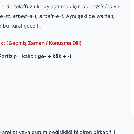
illerde telaffuzu kolaylaştırmak için
du, er/sie/es
ve
e-st, arbeit-e-t, arbeit-e-t
. Aynı şekilde
warten,
e bu kural geçerli.
ekt (Geçmiş Zaman / Konuşma Dili)
artizip II kalıbı:
ge- + kök + -t
Hareket veya durum değişikliği bildiren birkaç fiil