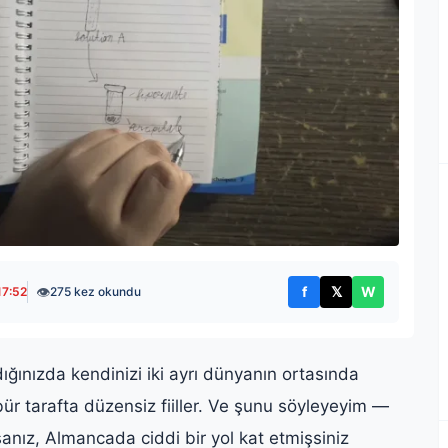
👁
f
𝕏
W
17:52
275 kez okundu
Facebook'ta paylaş
X'te paylaş
WhatsApp't
ığınızda kendinizi iki ayrı dünyanın ortasında
 öbür tarafta düzensiz fiiller. Ve şunu söyleyeyim —
sanız, Almancada ciddi bir yol kat etmişsiniz