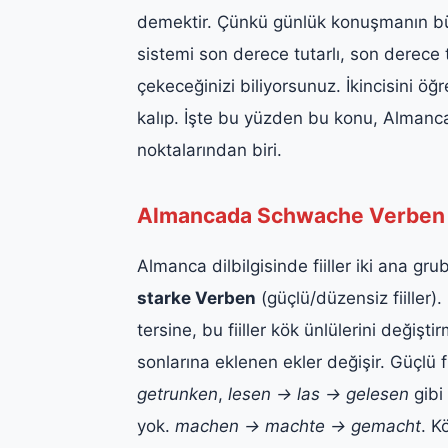
demektir. Çünkü günlük konuşmanın büyük
sistemi son derece tutarlı, son derece ta
çekeceğinizi biliyorsunuz. İkincisini ö
kalıp. İşte bu yüzden bu konu, Almanca
noktalarından biri.
Almancada Schwache Verben — 
Almanca dilbilgisinde fiiller iki ana grub
starke Verben
(güçlü/düzensiz fiiller)
tersine, bu fiiller kök ünlülerini değişt
sonlarına eklenen ekler değişir. Güçlü 
getrunken
,
lesen → las → gelesen
gibi 
yok.
machen → machte → gemacht
. K