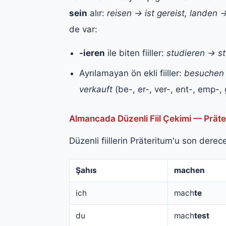
sein
alır:
reisen → ist gereist, landen 
de var:
-ieren
ile biten fiiller:
studieren → st
Ayrılamayan ön ekli fiiller:
besuchen 
verkauft
(be-, er-, ver-, ent-, emp-,
Almancada Düzenli Fiil Çekimi — Präter
Düzenli fiillerin Präteritum'u son dere
Şahıs
machen
ich
mach
te
du
mach
test