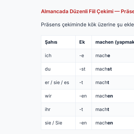
Almancada Düzenli Fiil Çekimi — Präs
Präsens çekiminde kök üzerine şu ekler
Şahıs
Ek
machen (yapmak
ich
-e
mach
e
du
-st
mach
st
er / sie / es
-t
mach
t
wir
-en
mach
en
ihr
-t
mach
t
sie / Sie
-en
mach
en