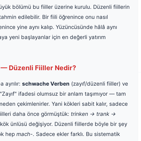
 bölümü bu fiiller üzerine kurulu. Düzenli fiillerin
hmin edilebilir. Bir fiili öğrenince onu nasıl
ğrenince yine aynı kalıp. Yüzüncüsünde hâlâ aynı
ya yeni başlayanlar için en değerli yatırım
Düzenli Fiiller Nedir?
a ayrılır:
schwache Verben
(zayıf/düzenli fiiller) ve
. "Zayıf" ifadesi olumsuz bir anlam taşımıyor — tam
irmeden çekimlenirler. Yani kökleri sabit kalır, sadece
fiilleri daha önce görmüştük:
trinken → trank →
kök ünlüsü değişiyor. Düzenli fiillerde böyle bir şey
ök hep
mach-
. Sadece ekler farklı. Bu sistematik