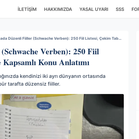
İLETIŞIM
HAKKIMIZDA
YASAL UYARI
SSS
FO
Almancada Düzenli Fiiller (Schwache Verben): 250 Fiil Listesi, Çekim Tabloları ve Kapsamlı Konu Anlatımı
 (Schwache Verben): 250 Fiil
ve Kapsamlı Konu Anlatımı
ığınızda kendinizi iki ayrı dünyanın ortasında
bür tarafta düzensiz fiiller.