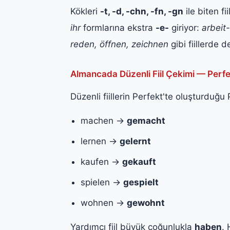
Kökleri
-t, -d, -chn, -fn, -gn
ile biten fi
ihr
formlarına ekstra
-e-
giriyor:
arbeit-
reden, öffnen, zeichnen
gibi fiillerde d
Almancada Düzenli Fiil Çekimi — Perf
Düzenli fiillerin Perfekt'te oluşturduğu P
machen →
gemacht
lernen →
gelernt
kaufen →
gekauft
spielen →
gespielt
wohnen →
gewohnt
Yardımcı fiil büyük çoğunlukla
haben
. 