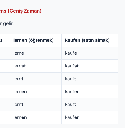
ens (Geniş Zaman)
 gelir:
)
lernen (öğrenmek)
kaufen (satın almak)
lern
e
kauf
e
lern
st
kauf
st
lern
t
kauf
t
lern
en
kauf
en
lern
t
kauf
t
lern
en
kauf
en