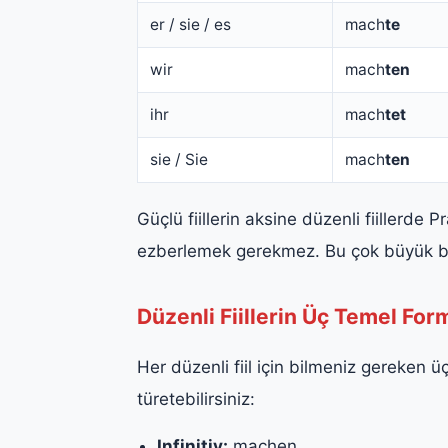
er / sie / es
mach
te
wir
mach
ten
ihr
mach
tet
sie / Sie
mach
ten
Güçlü fiillerin aksine düzenli fiillerde 
ezberlemek gerekmez. Bu çok büyük bi
Düzenli Fiillerin Üç Temel F
Her düzenli fiil için bilmeniz gereken 
türetebilirsiniz:
Infinitiv:
machen