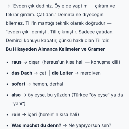
→ "Evden çık dediniz. Öyle de yaptım — çıktım ve
tekrar girdim. Çatıdan." Demirci ne diyeceğini
bilemez. Till'in mantığı teknik olarak doğrudur —
"evden çık" demişti, Till çıkmıştır. Sadece çatıdan.
Demirci konuyu kapatır, çünkü haklı olan Till'dir.
Bu Hikayeden Almanca Kelimeler ve Gramer
raus
→ dışarı (heraus'un kısa hali — konuşma dili)
das Dach
→ çatı |
die Leiter
→ merdiven
sofort
→ hemen, derhal
also
→ öyleyse, bu yüzden (Türkçe "öyleyse" ya da
"yani")
rein
→ içeri (herein'in kısa hali)
Was machst du denn?
→ Ne yapıyorsun sen?