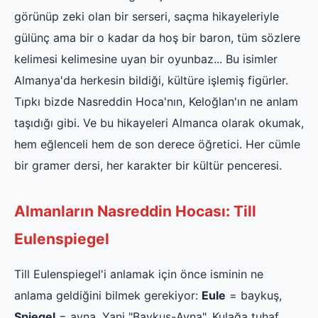
görünüp zeki olan bir serseri, saçma hikayeleriyle
gülünç ama bir o kadar da hoş bir baron, tüm sözlere
kelimesi kelimesine uyan bir oyunbaz... Bu isimler
Almanya'da herkesin bildiği, kültüre işlemiş figürler.
Tıpkı bizde Nasreddin Hoca'nın, Keloğlan'ın ne anlam
taşıdığı gibi. Ve bu hikayeleri Almanca olarak okumak,
hem eğlenceli hem de son derece öğretici. Her cümle
bir gramer dersi, her karakter bir kültür penceresi.
Almanların Nasreddin Hocası: Till
Eulenspiegel
Till Eulenspiegel'i anlamak için önce isminin ne
anlama geldiğini bilmek gerekiyor:
Eule
= baykuş,
Spiegel
= ayna. Yani "Baykuş-Ayna". Kulağa tuhaf