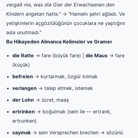
vergaß nie, was die Gier der Erwachsenen den
Kindern angetan hatte."
→ "Hameln şehri ağladı. Ve
yetişkinlerin açgözlülüğünün çocuklara ne yaptığını
asla unutmadı."
Bu Hikayeden Almanca Kelimeler ve Gramer
die Ratte
→ fare (büyük fare) |
die Maus
→ fare
(küçük)
befreien
→ kurtarmak, özgür kılmak
verlangen
→ talep etmek, istemek
der Lohn
→ ücret, maaş
ertrinken
→ boğulmak (sein ile — ertrank,
ertrunken)
caymak
→ sein Versprechen brechen → sözünü