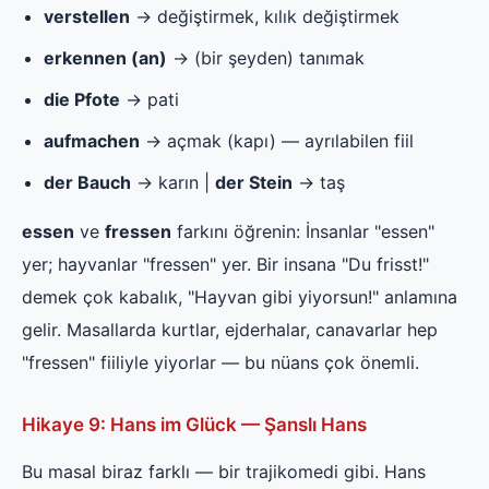
verstellen
→ değiştirmek, kılık değiştirmek
erkennen (an)
→ (bir şeyden) tanımak
die Pfote
→ pati
aufmachen
→ açmak (kapı) — ayrılabilen fiil
der Bauch
→ karın |
der Stein
→ taş
essen
ve
fressen
farkını öğrenin: İnsanlar "essen"
yer; hayvanlar "fressen" yer. Bir insana "Du frisst!"
demek çok kabalık, "Hayvan gibi yiyorsun!" anlamına
gelir. Masallarda kurtlar, ejderhalar, canavarlar hep
"fressen" fiiliyle yiyorlar — bu nüans çok önemli.
Hikaye 9: Hans im Glück — Şanslı Hans
Bu masal biraz farklı — bir trajikomedi gibi. Hans