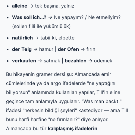
alleine
→ tek başına, yalnız
Was soll ich...?
→ Ne yapayım? / Ne etmeliyim?
(sollen fiili ile yükümlülük)
natürlich
→ tabii ki, elbette
der Teig
→ hamur |
der Ofen
→ fırın
verkaufen
→ satmak |
bezahlen
→ ödemek
Bu hikayenin gramer dersi şu: Almancada emir
cümlelerinde ya da argo ifadelerde "ne yaptığını
biliyorsun" anlamında kullanılan yapılar, Till'in eline
geçince tam anlamıyla uygulanır. "Was man backt!"
ifadesi "herkesin bildiği şeyleri" kastediyor — ama Till
bunu harfi harfine "ne fırınlanır?" diye anlıyor.
Almancada bu tür
kalıplaşmış ifadelerin