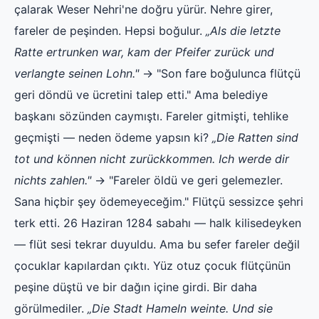
çalarak Weser Nehri'ne doğru yürür. Nehre girer,
fareler de peşinden. Hepsi boğulur.
„Als die letzte
Ratte ertrunken war, kam der Pfeifer zurück und
verlangte seinen Lohn."
→ "Son fare boğulunca flütçü
geri döndü ve ücretini talep etti." Ama belediye
başkanı sözünden caymıştı. Fareler gitmişti, tehlike
geçmişti — neden ödeme yapsın ki?
„Die Ratten sind
tot und können nicht zurückkommen. Ich werde dir
nichts zahlen."
→ "Fareler öldü ve geri gelemezler.
Sana hiçbir şey ödemeyeceğim." Flütçü sessizce şehri
terk etti. 26 Haziran 1284 sabahı — halk kilisedeyken
— flüt sesi tekrar duyuldu. Ama bu sefer fareler değil
çocuklar kapılardan çıktı. Yüz otuz çocuk flütçünün
peşine düştü ve bir dağın içine girdi. Bir daha
görülmediler.
„Die Stadt Hameln weinte. Und sie