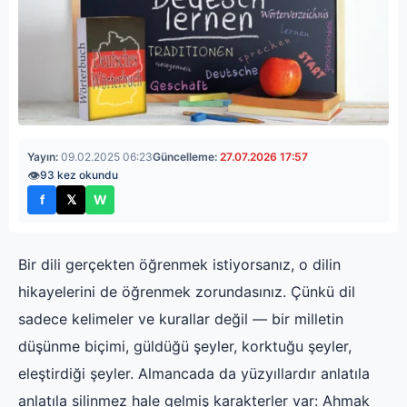
Yayın:
09.02.2025 06:23
Güncelleme:
27.07.2026 17:57
👁
93 kez okundu
f
𝕏
W
Facebook'ta paylaş
X'te paylaş
WhatsApp'ta paylaş
Bir dili gerçekten öğrenmek istiyorsanız, o dilin
hikayelerini de öğrenmek zorundasınız. Çünkü dil
sadece kelimeler ve kurallar değil — bir milletin
düşünme biçimi, güldüğü şeyler, korktuğu şeyler,
eleştirdiği şeyler. Almancada da yüzyıllardır anlatıla
anlatıla silinmez hale gelmiş karakterler var: Ahmak