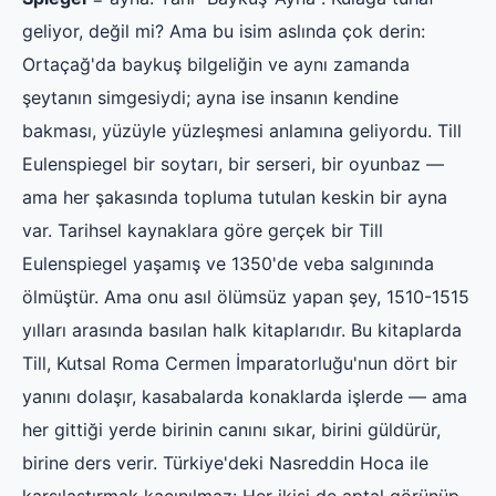
geliyor, değil mi? Ama bu isim aslında çok derin:
Ortaçağ'da baykuş bilgeliğin ve aynı zamanda
şeytanın simgesiydi; ayna ise insanın kendine
bakması, yüzüyle yüzleşmesi anlamına geliyordu. Till
Eulenspiegel bir soytarı, bir serseri, bir oyunbaz —
ama her şakasında topluma tutulan keskin bir ayna
var. Tarihsel kaynaklara göre gerçek bir Till
Eulenspiegel yaşamış ve 1350'de veba salgınında
ölmüştür. Ama onu asıl ölümsüz yapan şey, 1510-1515
yılları arasında basılan halk kitaplarıdır. Bu kitaplarda
Till, Kutsal Roma Cermen İmparatorluğu'nun dört bir
yanını dolaşır, kasabalarda konaklarda işlerde — ama
her gittiği yerde birinin canını sıkar, birini güldürür,
birine ders verir. Türkiye'deki Nasreddin Hoca ile
karşılaştırmak kaçınılmaz: Her ikisi de aptal görünüp