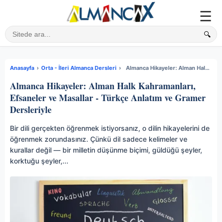
☰
🔍
Sitede ara
Anasayfa
›
Orta - İleri Almanca Dersleri
›
Almanca Hikayeler: Alman Halk Kahramanları, Efsaneler ve Masallar - Türkçe Anlatım ve Gramer Dersleriyle
Almanca Hikayeler: Alman Halk Kahramanları,
Efsaneler ve Masallar - Türkçe Anlatım ve Gramer
Dersleriyle
Bir dili gerçekten öğrenmek istiyorsanız, o dilin hikayelerini de
öğrenmek zorundasınız. Çünkü dil sadece kelimeler ve
kurallar değil — bir milletin düşünme biçimi, güldüğü şeyler,
korktuğu şeyler,...