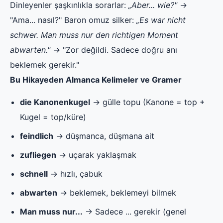
Dinleyenler şaşkınlıkla sorarlar:
„Aber... wie?"
→
"Ama... nasıl?" Baron omuz silker:
„Es war nicht
schwer. Man muss nur den richtigen Moment
abwarten."
→ "Zor değildi. Sadece doğru anı
beklemek gerekir."
Bu Hikayeden Almanca Kelimeler ve Gramer
die Kanonenkugel
→ gülle topu (Kanone = top +
Kugel = top/küre)
feindlich
→ düşmanca, düşmana ait
zufliegen
→ uçarak yaklaşmak
schnell
→ hızlı, çabuk
abwarten
→ beklemek, beklemeyi bilmek
Man muss nur...
→ Sadece ... gerekir (genel