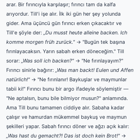
arar. Bir fırıncıyla karşılaşır; fırıncı tam da kalfa
arıyordur. Till'i işe alır. İlk iki gün her şey yolunda
gider. Ama üçüncü gün fırıncı erken çıkacaktır ve
Till'e şöyle der:
„Du musst heute alleine backen. Ich
komme morgen früh zurück."
→ "Bugün tek başına
fırınlayacaksın. Yarın sabah erken döneceğim." Till
sorar:
„Was soll ich backen?"
→ "Ne fırınlayayım?"
Fırıncı sinirle bağırır:
„Was man backt! Eulen und Affen
natürlich!"
→ "Ne fırınlanır! Baykuşlar ve maymunlar
tabii ki!" Fırıncı bunu bir argo ifadeyle söylemiştir —
"Ne aptalsın, bunu bile bilmiyor musun?" anlamında.
Ama Till bunu tamamen ciddiye alır. Sabaha kadar
çalışır ve hamurdan mükemmel baykuş ve maymun
şekilleri yapar. Sabah fırıncı döner ve ağzı açık kalır:
„Was hast du gemacht?! Das ist doch kein Brot!"
→