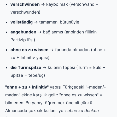
verschwinden
→ kaybolmak (verschwand –
verschwunden)
vollständig
→ tamamen, bütünüyle
angebunden
→ bağlanmış (anbinden fiilinin
Partizip II'si)
ohne es zu wissen
→ farkında olmadan (ohne +
zu + Infinitiv yapısı)
die Turmspitze
→ kulenin tepesi (Turm = kule +
Spitze = tepe/uç)
"ohne + zu + Infinitiv"
yapısı Türkçedeki "-meden/-
madan" ekine karşılık gelir: "ohne es zu wissen" =
bilmeden. Bu yapıyı öğrenmek önemli çünkü
Almancada çok sık kullanılıyor:
ohne zu denken