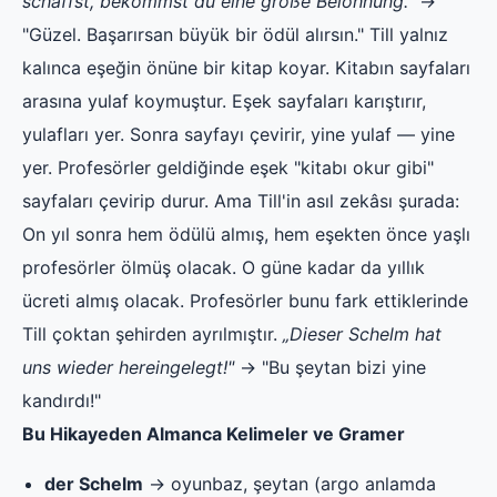
schaffst, bekommst du eine große Belohnung."
→
"Güzel. Başarırsan büyük bir ödül alırsın." Till yalnız
kalınca eşeğin önüne bir kitap koyar. Kitabın sayfaları
arasına yulaf koymuştur. Eşek sayfaları karıştırır,
yulafları yer. Sonra sayfayı çevirir, yine yulaf — yine
yer. Profesörler geldiğinde eşek "kitabı okur gibi"
sayfaları çevirip durur. Ama Till'in asıl zekâsı şurada:
On yıl sonra hem ödülü almış, hem eşekten önce yaşlı
profesörler ölmüş olacak. O güne kadar da yıllık
ücreti almış olacak. Profesörler bunu fark ettiklerinde
Till çoktan şehirden ayrılmıştır.
„Dieser Schelm hat
uns wieder hereingelegt!"
→ "Bu şeytan bizi yine
kandırdı!"
Bu Hikayeden Almanca Kelimeler ve Gramer
der Schelm
→ oyunbaz, şeytan (argo anlamda