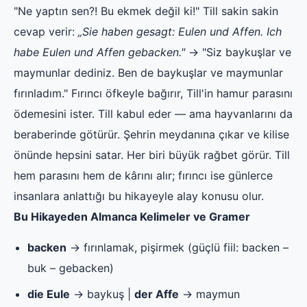
"Ne yaptın sen?! Bu ekmek değil ki!" Till sakin sakin
cevap verir:
„Sie haben gesagt: Eulen und Affen. Ich
habe Eulen und Affen gebacken."
→ "Siz baykuşlar ve
maymunlar dediniz. Ben de baykuşlar ve maymunlar
fırınladım." Fırıncı öfkeyle bağırır, Till'in hamur parasını
ödemesini ister. Till kabul eder — ama hayvanlarını da
beraberinde götürür. Şehrin meydanına çıkar ve kilise
önünde hepsini satar. Her biri büyük rağbet görür. Till
hem parasını hem de kârını alır; fırıncı ise günlerce
insanlara anlattığı bu hikayeyle alay konusu olur.
Bu Hikayeden Almanca Kelimeler ve Gramer
backen
→ fırınlamak, pişirmek (güçlü fiil: backen –
buk – gebacken)
die Eule
→ baykuş |
der Affe
→ maymun