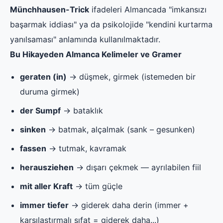
Münchhausen-Trick
ifadeleri Almancada "imkansızı
başarmak iddiası" ya da psikolojide "kendini kurtarma
yanılsaması" anlamında kullanılmaktadır.
Bu Hikayeden Almanca Kelimeler ve Gramer
geraten (in)
→ düşmek, girmek (istemeden bir
duruma girmek)
der Sumpf
→ bataklık
sinken
→ batmak, alçalmak (sank – gesunken)
fassen
→ tutmak, kavramak
herausziehen
→ dışarı çekmek — ayrılabilen fiil
mit aller Kraft
→ tüm güçle
immer tiefer
→ giderek daha derin (immer +
karşılaştırmalı sıfat = giderek daha...)