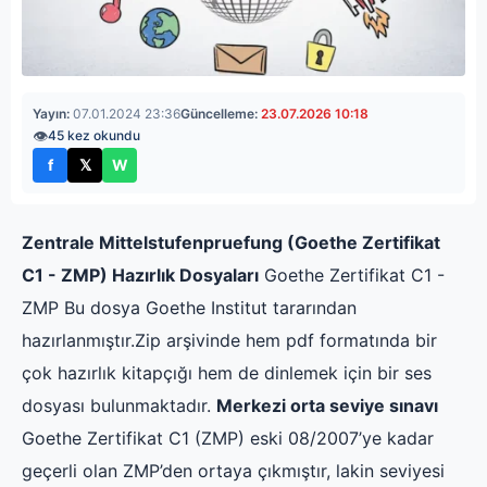
Yayın:
07.01.2024 23:36
Güncelleme:
23.07.2026 10:18
👁
45 kez okundu
f
𝕏
W
Facebook'ta paylaş
X'te paylaş
WhatsApp'ta paylaş
Zentrale Mittelstufenpruefung (Goethe Zertifikat
C1 - ZMP) Hazırlık Dosyaları
Goethe Zertifikat C1 -
ZMP Bu dosya Goethe Institut tararından
hazırlanmıştır.Zip arşivinde hem pdf formatında bir
çok hazırlık kitapçığı hem de dinlemek için bir ses
dosyası bulunmaktadır.
Merkezi orta seviye sınavı
Goethe Zertifikat C1 (ZMP) eski 08/2007’ye kadar
geçerli olan ZMP’den ortaya çıkmıştır, lakin seviyesi