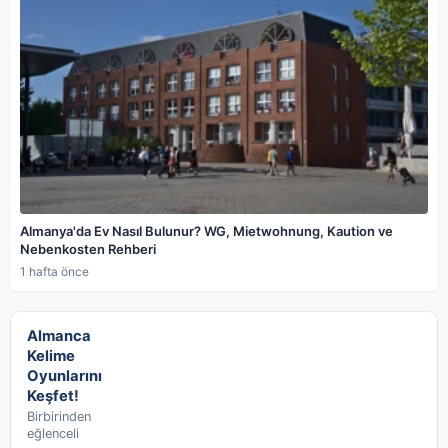
Almanya'da Ev Nasıl Bulunur? WG, Mietwohnung, Kaution ve
Nebenkosten Rehberi
1 hafta önce
Almanca
Kelime
Oyunlarını
Keşfet!
Birbirinden
eğlenceli