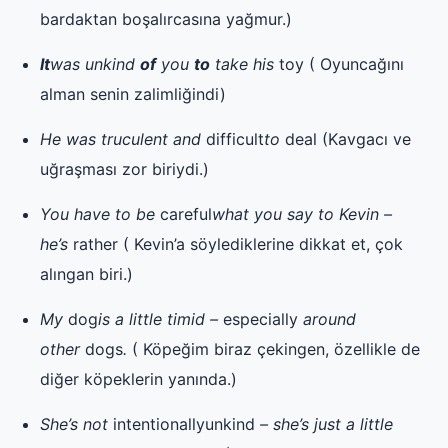
bardaktan boşalırcasına yağmur.)
It
was unkind
of
you
to
take his
toy ( Oyuncağını
alman senin zalimliğindi)
He was truculent and
difficult
to
deal (Kavgacı ve
uğraşması zor biriydi.)
You have to be
careful
what you say to Kevin –
he’s
rather ( Kevin’a söylediklerine dikkat et, çok
alıngan biri.)
My
dog
is a little timid –
especially
around
other
dogs
.
( Köpeğim biraz çekingen, özellikle de
diğer köpeklerin yanında.)
She’s not
intentionallyunkind
– she’s just a little