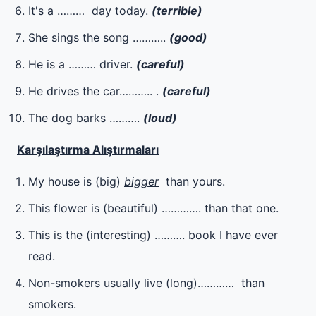
It's a ……… day today.
(terrible)
She sings the song ………..
(good)
He is a ……… driver.
(careful)
He drives the car……….. .
(careful)
The dog barks ……….
(loud)
Karşılaştırma Alıştırmaları
My house is (big)
bigger
than yours.
This flower is (beautiful) …………. than that one.
This is the (interesting) ………. book I have ever
read.
Non-smokers usually live (long)………… than
smokers.