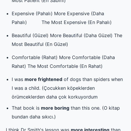
Most Patient (En Sabırlı)
Expensive (Pahalı) More Expensive (Daha
Pahalı) The Most Expensive (En Pahalı)
Beautiful (Güzel) More Beautiful (Daha Güzel) The
Most Beautiful (En Güzel)
Comfortable (Rahat) More Comfortable (Daha
Rahat) The Most Comfortable (En Rahat)
I was
more frightened
of dogs than spiders when
I was a child. (Çocukken köpeklerden
örümceklerden daha çok korkuyordum
That book is
more boring
than this one. (O kitap
bundan daha sıkıcı.)
I think Dr Smith's lesson was
more interesting
than