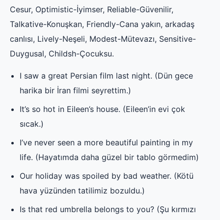
Cesur, Optimistic-İyimser, Reliable-Güvenilir,
Talkative-Konuşkan, Friendly-Cana yakın, arkadaş
canlısı, Lively-Neşeli, Modest-Mütevazı, Sensitive-
Duygusal, Childsh-Çocuksu.
I saw a great Persian film last night. (Dün gece
harika bir İran filmi seyrettim.)
It’s so hot in Eileen’s house. (Eileen’in evi çok
sıcak.)
I’ve never seen a more beautiful painting in my
life. (Hayatımda daha güzel bir tablo görmedim)
Our holiday was spoiled by bad weather. (Kötü
hava yüzünden tatilimiz bozuldu.)
Is that red umbrella belongs to you? (Şu kırmızı