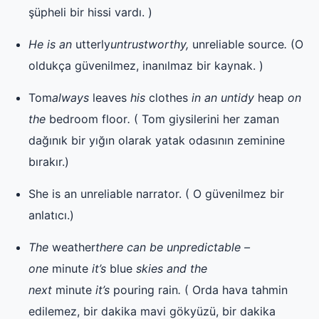
şüpheli bir hissi vardı. )
He is an
utterly
untrustworthy,
unreliable
source
.
(O
oldukça güvenilmez, inanılmaz bir kaynak. )
Tom
always
leaves
his
clothes
in an untidy
heap
on
the
bedroom
floor
.
( Tom giysilerini her zaman
dağınık bir yığın olarak yatak odasının zeminine
bırakır.)
She is an unreliable narrator. ( O güvenilmez bir
anlatıcı.)
The
weather
there can be unpredictable –
one
minute
it’s
blue
skies and the
next
minute
it’s
pouring
rain
.
( Orda hava tahmin
edilemez, bir dakika mavi gökyüzü, bir dakika