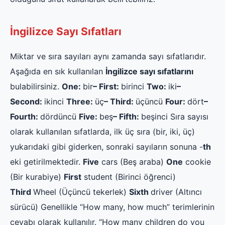
İngilizce Sayı Sıfatları
Miktar ve sıra sayıları aynı zamanda sayı sıfatlarıdır.
Aşağıda en sık kullanılan
İngilizce sayı sıfatlarını
bulabilirsiniz.
One:
bir
– First:
birinci
Two:
iki
–
Second:
ikinci
Three:
üç
– Third:
üçüncü
Four:
dört
–
Fourth:
dördüncü
Five:
beş
– Fifth:
beşinci Sıra sayısı
olarak kullanılan sıfatlarda, ilk üç sıra (bir, iki, üç)
yukarıdaki gibi giderken, sonraki sayıların sonuna -
th
eki getirilmektedir.
Five
cars (Beş araba)
One
cookie
(Bir kurabiye)
First
student (Birinci öğrenci)
Third
Wheel (Üçüncü tekerlek)
Sixth
driver (Altıncı
sürücü) Genellikle “How many, how much” terimlerinin
cevabı olarak kullanılır. “How many children do you