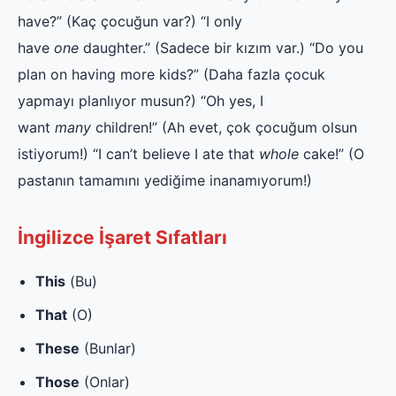
have?” (Kaç çocuğun var?) “I only
have
one
daughter.” (Sadece bir kızım var.) “Do you
plan on having more kids?” (Daha fazla çocuk
yapmayı planlıyor musun?) “Oh yes, I
want
many
children!” (Ah evet, çok çocuğum olsun
istiyorum!) “I can’t believe I ate that
whole
cake!” (O
pastanın tamamını yediğime inanamıyorum!)
İngilizce İşaret Sıfatları
This
(Bu)
That
(O)
These
(Bunlar)
Those
(Onlar)