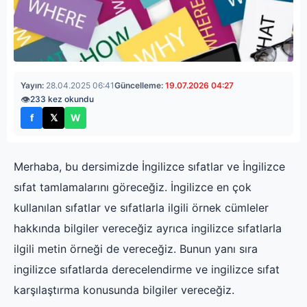
Yayın:
28.04.2025 06:41
Güncelleme:
19.07.2026 04:27
👁
233 kez okundu
f
𝕏
W
Facebook'ta paylaş
X'te paylaş
WhatsApp'ta paylaş
Merhaba, bu dersimizde İngilizce sıfatlar ve İngilizce
sıfat tamlamalarını göreceğiz. İngilizce en çok
kullanılan sıfatlar ve sıfatlarla ilgili örnek cümleler
hakkında bilgiler vereceğiz ayrıca ingilizce sıfatlarla
ilgili metin örneği de vereceğiz. Bunun yanı sıra
ingilizce sıfatlarda derecelendirme ve ingilizce sıfat
karşılaştırma konusunda bilgiler vereceğiz.