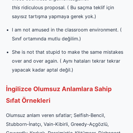
this
ridiculous
proposal
.
( Bu saçma teklif için
sayısız tartışma yapmaya gerek yok.)
I am not amused in the classroom environment. (
Sınıf ortamında mutlu değilim.)
She is not that stupid to make the same mistakes
over and over again. ( Aynı hataları tekrar tekrar
yapacak kadar aptal değil.)
İngilizce Olumsuz Anlamlara Sahip
Sıfat Örnekleri
Olumsuz anlam veren sıfatlar; Selfish-Bencil,
Stubborn-İnatçı, Vain-Kibirli, Greedy-Açgözlü,
Cowardly-Korkak, Pessimistic-Kötümser, Dishonest-