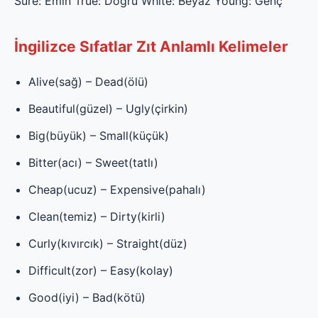
Sure: Emin True: Doğru White: Beyaz Young: Genç
İngilizce Sıfatlar Zıt Anlamlı Kelimeler
Alive(sağ) – Dead(ölü)
Beautiful(güzel) – Ugly(çirkin)
Big(büyük) – Small(küçük)
Bitter(acı) – Sweet(tatlı)
Cheap(ucuz) – Expensive(pahalı)
Clean(temiz) – Dirty(kirli)
Curly(kıvırcık) – Straight(düz)
Difficult(zor) – Easy(kolay)
Good(iyi) – Bad(kötü)