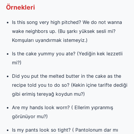
Örnekleri
Is this song very high pitched? We do not wanna
wake neighbors up. (Bu şarkı yüksek sesli mi?
Komşuları uyandırmak istemeyiz.)
Is the cake yummy you ate? (Yediğin kek lezzetli
mi?)
Did you put the melted butter in the cake as the
recipe told you to do so? (Kekin içine tarifte dediği
gibi erimiş tereyağ koydun mu?)
Are my hands look worn? ( Ellerim yıpranmış
görünüyor mu?)
Is my pants look so tight? ( Pantolonum dar mı