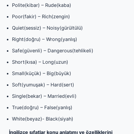
Polite(kibar) – Rude(kaba)
Poor(fakir) – Rich(zengin)
Quiet(sessiz) – Noisy(gürültülü)
Right(doğru) – Wrong(yanlış)
Safe(güvenli) – Dangerous(tehlikeli)
Short(kısa) – Long(uzun)
Small(küçük) – Big(büyük)
Soft(yumuşak) – Hard(sert)
Single(bekar) – Married(evli)
True(doğru) – False(yanlış)
White(beyaz)- Black(siyah)
İngilizce sıfatlar konu anlatımı ve özelliklerini