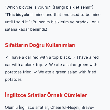
“Which bicycle is yours?” (Hangi bisiklet senin?)
“
This bicycle
is mine, and that one used to be mine
until I sold it.” (Bu benim bisikletim ve oradaki, onu
satana kadar benimdi.)
Sıfatların Doğru Kullanımları
✗ I have a car red with a top black. ✓ I have a red
car with a black top. ✗ We ate a salad green with
potatoes fried. ✓ We ate a green salad with fried
potatoes
İngilizce Sıfatlar Örnek Cümleler
Olumlu İngilizce sıfatlar; Cheerful-Neşeli, Brave-