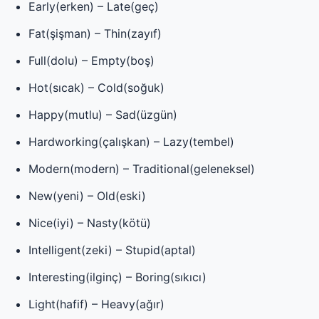
Early(erken) – Late(geç)
Fat(şişman) – Thin(zayıf)
Full(dolu) – Empty(boş)
Hot(sıcak) – Cold(soğuk)
Happy(mutlu) – Sad(üzgün)
Hardworking(çalışkan) – Lazy(tembel)
Modern(modern) – Traditional(geleneksel)
New(yeni) – Old(eski)
Nice(iyi) – Nasty(kötü)
Intelligent(zeki) – Stupid(aptal)
Interesting(ilginç) – Boring(sıkıcı)
Light(hafif) – Heavy(ağır)