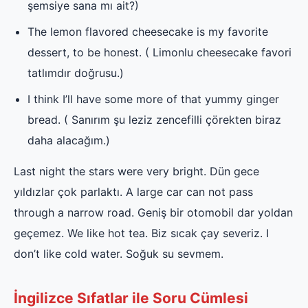
şemsiye sana mı ait?)
The lemon flavored cheesecake is my favorite
dessert, to be honest. ( Limonlu cheesecake favori
tatlımdır doğrusu.)
I think I’ll have some more of that yummy ginger
bread. ( Sanırım şu leziz zencefilli çörekten biraz
daha alacağım.)
Last night the stars were very bright. Dün gece
yıldızlar çok parlaktı. A large car can not pass
through a narrow road. Geniş bir otomobil dar yoldan
geçemez. We like hot tea. Biz sıcak çay severiz. I
don’t like cold water. Soğuk su sevmem.
İngilizce Sıfatlar ile Soru Cümlesi