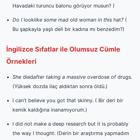
Havadaki turuncu balonu görüyor musun? )
Do I
look
like some mad
old
woman in this
hat
?
(
Bu şapkayla yaşlı deli bir kadına mı benzedim?)
İngilizce Sıfatlar ile Olumsuz Cümle
Örnekleri
She
died
after taking a massive
overdose
of
drugs
.
(Yüksek dozda ilaç aldıktan sonra öldü.)
I can’t believe you got that skinny. ( Bir deri bir
kemik kaldığına inanamıyorum.)
I did not make a deep research but it is probably
the way I thought. (Derin bir araştırma yapmadım