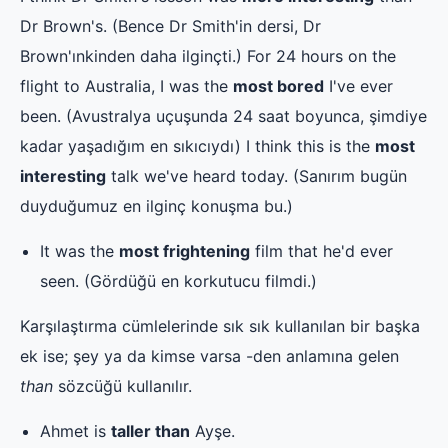
Dr Brown's. (Bence Dr Smith'in dersi, Dr
Brown'ınkinden daha ilginçti.) For 24 hours on the
flight to Australia, I was the
most bored
I've ever
been. (Avustralya uçuşunda 24 saat boyunca, şimdiye
kadar yaşadığım en sıkıcıydı) I think this is the
most
interesting
talk we've heard today. (Sanırım bugün
duyduğumuz en ilginç konuşma bu.)
It was the
most frightening
film that he'd ever
seen. (Gördüğü en korkutucu filmdi.)
Karşılaştırma cümlelerinde sık sık kullanılan bir başka
ek ise; şey ya da kimse varsa -den anlamına gelen
than
sözcüğü kullanılır.
Ahmet is
taller than
Ayşe.