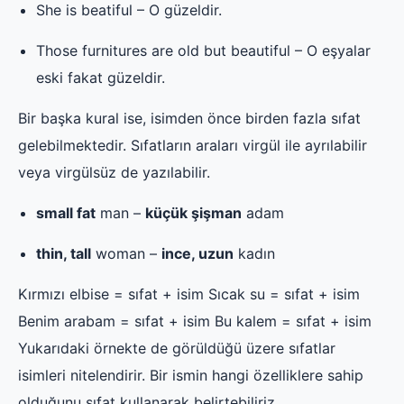
She is beatiful – O güzeldir.
Those furnitures are old but beautiful – O eşyalar
eski fakat güzeldir.
Bir başka kural ise, isimden önce birden fazla sıfat
gelebilmektedir. Sıfatların araları virgül ile ayrılabilir
veya virgülsüz de yazılabilir.
small fat
man –
küçük şişman
adam
thin, tall
woman –
ince, uzun
kadın
Kırmızı elbise = sıfat + isim Sıcak su = sıfat + isim
Benim arabam = sıfat + isim Bu kalem = sıfat + isim
Yukarıdaki örnekte de görüldüğü üzere sıfatlar
isimleri nitelendirir. Bir ismin hangi özelliklere sahip
olduğunu sıfat kullanarak belirtebiliriz.