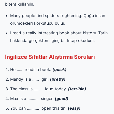
biten) kullanılır.
Many people find spiders frightening. Çoğu insan
örümcekleri korkutucu bulur.
I read a really interesting book about history. Tarih
hakkında gerçekten ilginç bir kitap okudum.
İngilizce Sıfatlar Alıştırma Soruları
He ….. reads a book.
(quick)
Mandy is a …… girl.
(pretty)
The class is …….. loud today.
(terrible)
Max is a ………. singer.
(good)
You can ……….. open this tin.
(easy)