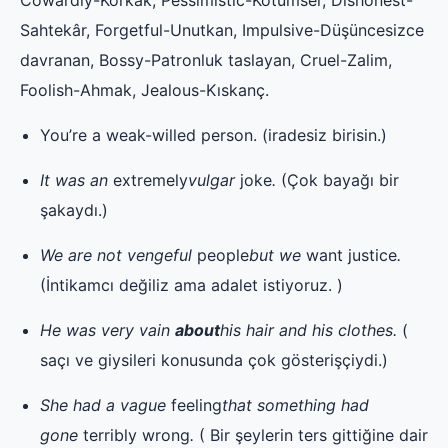
Sahtekâr, Forgetful-Unutkan, Impulsive-Düşüncesizce
davranan, Bossy-Patronluk taslayan, Cruel-Zalim,
Foolish-Ahmak, Jealous-Kıskanç.
You’re a weak-willed person. (iradesiz birisin.)
It was an
extremely
vulgar
joke
.
(Çok bayağı bir
şakaydı.)
We are not vengeful
people
but we
want
justice
.
(İntikamcı değiliz ama adalet istiyoruz. )
He was very vain
about
his hair and his clothes.
(
saçı ve giysileri konusunda çok gösterişçiydi.)
She had a vague
feeling
that something had
gone
terribly
wrong
.
( Bir şeylerin ters gittiğine dair