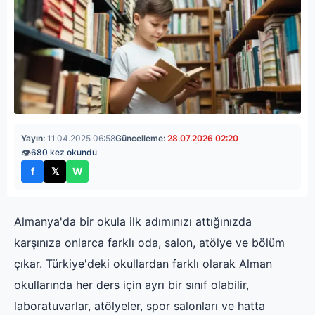
Yayın:
11.04.2025 06:58
Güncelleme:
28.07.2026 02:20
👁
680 kez okundu
f
𝕏
W
Facebook'ta paylaş
X'te paylaş
WhatsApp'ta paylaş
Almanya'da bir okula ilk adımınızı attığınızda
karşınıza onlarca farklı oda, salon, atölye ve bölüm
çıkar. Türkiye'deki okullardan farklı olarak Alman
okullarında her ders için ayrı bir sınıf olabilir,
laboratuvarlar, atölyeler, spor salonları ve hatta