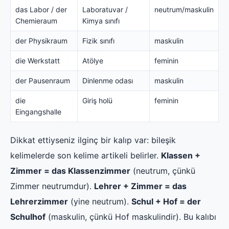
das Labor / der
Laboratuvar /
neutrum/maskulin
Chemieraum
Kimya sınıfı
der Physikraum
Fizik sınıfı
maskulin
die Werkstatt
Atölye
feminin
der Pausenraum
Dinlenme odası
maskulin
die
Giriş holü
feminin
Eingangshalle
Dikkat ettiyseniz ilginç bir kalıp var: bileşik
kelimelerde son kelime artikeli belirler.
Klassen +
Zimmer = das Klassenzimmer
(neutrum, çünkü
Zimmer neutrumdur).
Lehrer + Zimmer = das
Lehrerzimmer
(yine neutrum).
Schul + Hof = der
Schulhof
(maskulin, çünkü Hof maskulindir). Bu kalıbı