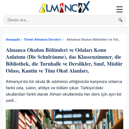
☰
🔍
Sitede ara
Anasayfa
›
Temel Almanca Dersleri
›
Almanca Okulun Bölümleri ve Odaları Konu Anlatımı (Die Schulräume), das Klassenzimmer, die Bibliothek, die Turnhalle ve Derslikler, Sınıf, Müdür Odası, Kantin ve Tüm Okul Alanları,
Almanca Okulun Bölümleri ve Odaları Konu
Anlatımı (Die Schulräume), das Klassenzimmer, die
Bibliothek, die Turnhalle ve Derslikler, Sınıf, Müdür
Odası, Kantin ve Tüm Okul Alanları,
Almanya'da bir okula ilk adımınızı attığınızda karşınıza onlarca
farklı oda, salon, atölye ve bölüm çıkar. Türkiye'deki
okullardan farklı olarak Alman okullarında her ders için ayrı bir
sınıf...