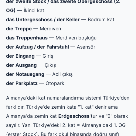
der zweite Stock / das zweite Obergeschoss (2.
OG)
— İkinci kat
das Untergeschoss / der Keller
— Bodrum kat
die Treppe
— Merdiven
das Treppenhaus
— Merdiven boşluğu
der Aufzug / der Fahrstuhl
— Asansör
der Eingang
— Giriş
der Ausgang
— Çıkış
der Notausgang
— Acil çıkış
der Parkplatz
— Otopark
Almanya'daki kat numaralandırma sistemi Türkiye'den
farklıdır. Türkiye'de zemin kata "1. kat" denir ama
Almanya'da zemin kat
Erdgeschoss
'tur ve "0" olarak
sayılır. Yani Türkiye'deki 2. kat = Almanya'daki 1. OG
(erster Stock). Bu fark okul binasında doğru sınıfı