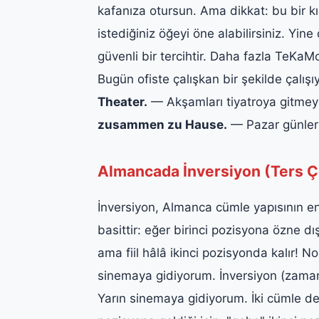
kafanıza otursun. Ama dikkat: bu bir k
istediğiniz öğeyi öne alabilirsiniz. Y
güvenli bir tercihtir. Daha fazla TeKa
Bugün ofiste çalışkan bir şekilde çalış
Theater.
— Akşamları tiyatroya gitmey
zusammen zu Hause.
— Pazar günleri
Almancada İnversiyon (Ters Ç
İnversiyon, Almanca cümle yapısının en i
basittir: eğer birinci pozisyona özne dı
ama fiil hâlâ ikinci pozisyonda kalır! N
sinemaya gidiyorum. İnversiyon (zaman
Yarın sinemaya gidiyorum. İki cümle de