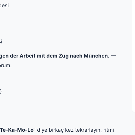
desi
i
gen der Arbeit mit dem Zug nach München.
—
orum.
)
"Te-Ka-Mo-Lo"
diye birkaç kez tekrarlayın, ritmi