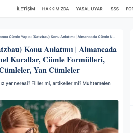
İLETIŞIM
HAKKIMIZDA
YASAL UYARI
SSS
FO
Almanca Cümle Yapısı (Satzbau) Konu Anlatımı | Almancada Cümle Nasıl Kurulur? Temel Kurallar, Cümle Formülleri, Soru Cümleleri, Olumsuz Cümleler, Yan Cümleler
tzbau) Konu Anlatımı | Almancada
el Kurallar, Cümle Formülleri,
Cümleler, Yan Cümleler
 yer neresi? Fiiller mi, artikeller mi? Muhtemelen