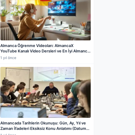
Almanca Öğrenme Videoları: AlmancaX
YouTube Kanalı Video Dersleri ve En İyi Almanca
Öğretim Kanalları Rehberi
1 yıl önce
Almancada Tarihlerin Okunuşu: Gün, Ay, Yıl ve
Zaman İfadeleri Eksiksiz Konu Anlatımı (Datum
auf Deutsch)