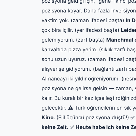
pozisyona geldiği için, "gehe" ikinci 
pozisyona kayar. Daha fazla İnversiyon
vaktim yok. (zaman ifadesi başta)
In D
çok bira içilir. (yer ifadesi başta)
Leide
gelemiyorum. (zarf başta)
Manchmal e
kahvaltıda pizza yerim. (sıklık zarfı ba
sonu uzun uyuruz. (zaman ifadesi baş
alışverişe gidiyorum. (bağlantı zarfı b
Almancayı iki yıldır öğreniyorum. (nesn
pozisyona ne gelirse gelsin — zaman, 
kalır. Bu kuralı bir kez içselleştirdiğ
gelecektir. ⚠️ Türk öğrencilerin en sık 
Kino.
(Fiil üçüncü pozisyona düştü!) 
keine Zeit.
✅
Heute habe ich keine Ze