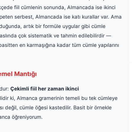
rkçede fiil cümlenin sonunda, Almancada ise ikinci
peten serbest, Almancada ise katı kurallar var. Ama
duğunda, artık bir formüle uygular gibi cümle
aslında çok sistematik ve tahmin edilebilirdir —
n basitten en karmaşığına kadar tüm cümle yapılarını
emel Mantığı
udur:
Çekimli fiil her zaman ikinci
idir ki, Almanca gramerinin temeli bu tek cümleye
 değil, cümle öğesi kastedilir. Basit bir örnekle
nca öğreniyorum.