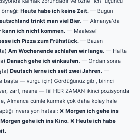
pozisyonda kalmak zorundadır ve özne "ich" üçüncü
 örneği:
Heute habe ich keine Zeit.
— Bugün
eutschland trinkt man viel Bier.
— Almanya'da
r kann ich nicht kommen.
— Maalesef
sse ich Pizza zum Frühstück.
— Bazen
şta)
Am Wochenende schlafen wir lange.
— Hafta
ta)
Danach gehe ich einkaufen.
— Ondan sonra
aşta)
Deutsch lerne ich seit zwei Jahren.
—
e başta — vurgu için) Gördüğünüz gibi, birinci
yer, zarf, nesne — fiil HER ZAMAN ikinci pozisyonda
inizde, Almanca cümle kurmak çok daha kolay hale
yaptığı İnversiyon hatası: ❌
Morgen ich gehe ins
✅
Morgen gehe ich ins Kino.
❌
Heute ich habe
it.