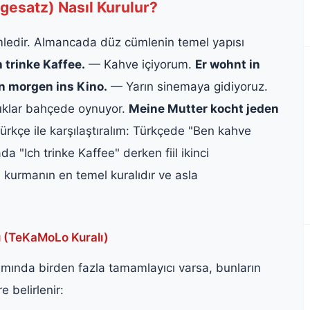
esatz) Nasıl Kurulur?
ümledir. Almancada düz cümlenin temel yapısı
h trinke Kaffee.
— Kahve içiyorum.
Er wohnt in
n morgen ins Kino.
— Yarın sinemaya gidiyoruz.
klar bahçede oynuyor.
Meine Mutter kocht jeden
rkçe ile karşılaştıralım: Türkçede "Ben kahve
a "Ich trinke Kaffee" derken fiil ikinci
kurmanın en temel kuralıdır ve asla
 (TeKaMoLo Kuralı)
smında birden fazla tamamlayıcı varsa, bunların
e belirlenir: