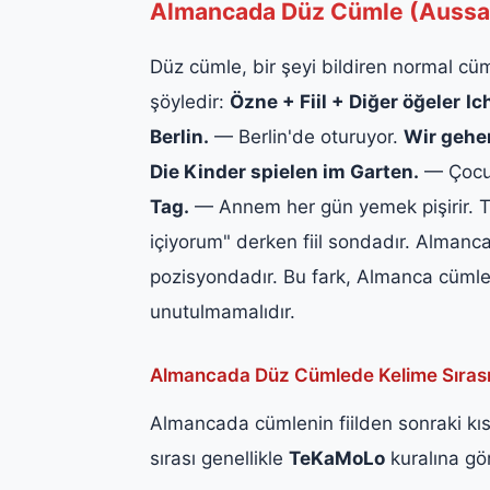
Almancada Düz Cümle (Aussag
Düz cümle, bir şeyi bildiren normal c
şöyledir:
Özne + Fiil + Diğer öğeler
Ic
Berlin.
— Berlin'de oturuyor.
Wir gehe
Die Kinder spielen im Garten.
— Çocu
Tag.
— Annem her gün yemek pişirir. Tü
içiyorum" derken fiil sondadır. Almancad
pozisyondadır. Bu fark, Almanca cümle 
unutulmamalıdır.
Almancada Düz Cümlede Kelime Sırası
Almancada cümlenin fiilden sonraki kı
sırası genellikle
TeKaMoLo
kuralına gör