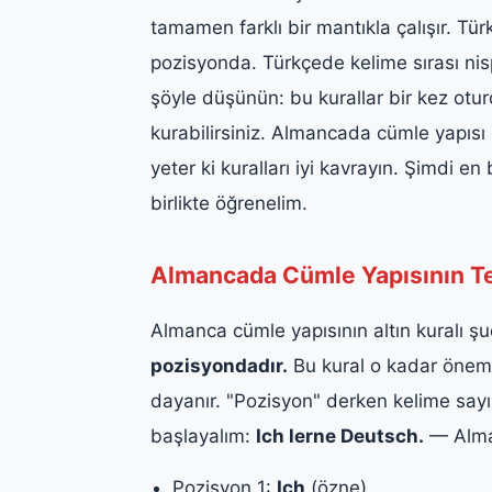
tamamen farklı bir mantıkla çalışır. Tü
pozisyonda. Türkçede kelime sırası nis
şöyle düşünün: bu kurallar bir kez otur
kurabilirsiniz. Almancada cümle yapısı 
yeter ki kuralları iyi kavrayın. Şimdi e
birlikte öğrenelim.
Almancada Cümle Yapısının T
Almanca cümle yapısının altın kuralı ş
pozisyondadır.
Bu kural o kadar öneml
dayanır. "Pozisyon" derken kelime sayısı
başlayalım:
Ich lerne Deutsch.
— Alma
Pozisyon 1:
Ich
(özne)