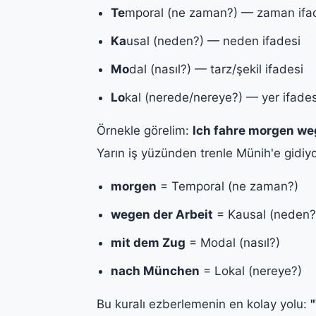
Te
mporal (ne zaman?) — zaman ifa
Ka
usal (neden?) — neden ifadesi
Mo
dal (nasıl?) — tarz/şekil ifadesi
Lo
kal (nerede/nereye?) — yer ifades
Örnekle görelim:
Ich fahre morgen we
Yarın iş yüzünden trenle Münih'e gidiy
morgen
= Temporal (ne zaman?)
wegen der Arbeit
= Kausal (neden?
mit dem Zug
= Modal (nasıl?)
nach München
= Lokal (nereye?)
Bu kuralı ezberlemenin en kolay yolu: