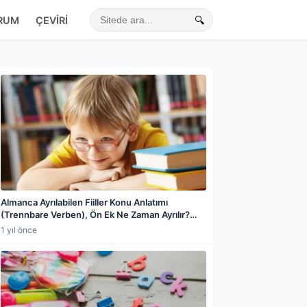
RUM
ÇEVIRI
🔍
Sitede ara
Almanca Ayrılabilen Fiiller Konu Anlatımı
(Trennbare Verben), Ön Ek Ne Zaman Ayrılır?
Ayrılabilen ve Ayrılamayan Fiiller Farkı, an-, auf-,
1 yıl önce
aus-, ein-, mit-, zu- Ön Ekleri, Ayrılma Kuralları
ve Örnekler