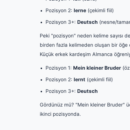
Pozisyon 2:
lerne
(çekimli fiil)
Pozisyon 3+:
Deutsch
(nesne/tamam
Peki "pozisyon" neden kelime sayısı d
birden fazla kelimeden oluşan bir öğe o
Küçük erkek kardeşim Almanca öğreniy
Pozisyon 1:
Mein kleiner Bruder
(öz
Pozisyon 2:
lernt
(çekimli fiil)
Pozisyon 3+:
Deutsch
Gördünüz mü? "Mein kleiner Bruder" üç 
ikinci pozisyonda.