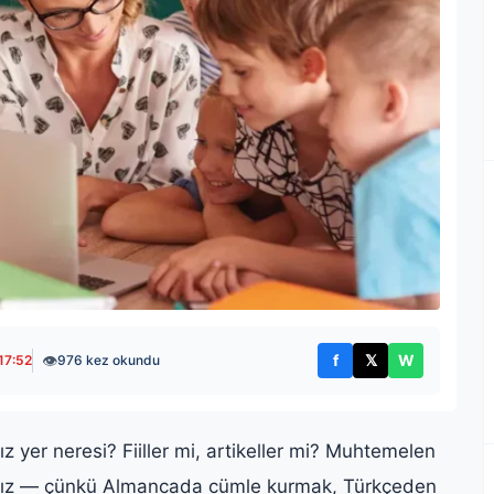
👁
f
𝕏
W
17:52
976 kez okundu
Facebook'ta paylaş
X'te paylaş
WhatsApp't
 yer neresi? Fiiller mi, artikeller mi? Muhtemelen
ınız — çünkü Almancada cümle kurmak, Türkçeden