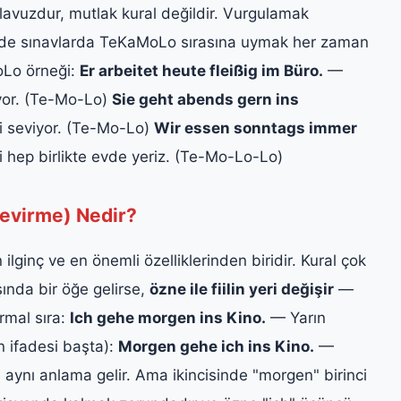
ılavuzdur, mutlak kural değildir. Vurgulamak
ine de sınavlarda TeKaMoLo sırasına uymak her zaman
MoLo örneği:
Er arbeitet heute fleißig im Büro.
—
ıyor. (Te-Mo-Lo)
Sie geht abends gern ins
i seviyor. (Te-Mo-Lo)
Wir essen sonntags immer
 hep birlikte evde yeriz. (Te-Mo-Lo-Lo)
evirme) Nedir?
lginç ve en önemli özelliklerinden biridir. Kural çok
şında bir öğe gelirse,
özne ile fiilin yeri değişir
—
ormal sıra:
Ich gehe morgen ins Kino.
— Yarın
 ifadesi başta):
Morgen gehe ich ins Kino.
—
 aynı anlama gelir. Ama ikincisinde "morgen" birinci