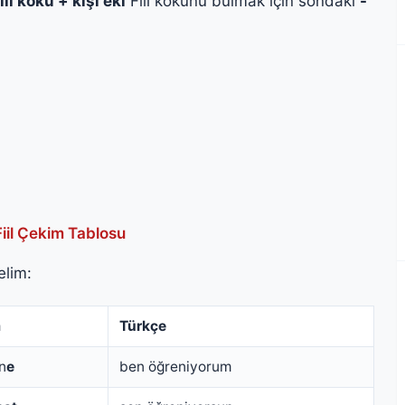
iil kökü + kişi eki
Fiil kökünü bulmak için sondaki
-
iil Çekim Tablosu
elim:
m
Türkçe
rn
e
ben öğreniyorum