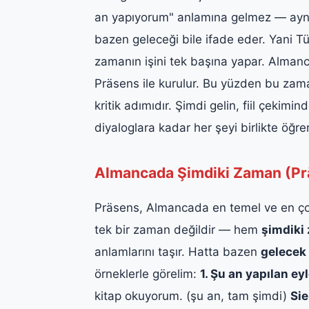
an yapıyorum" anlamına gelmez — aynı 
bazen geleceği bile ifade eder. Yani 
zamanın işini tek başına yapar. Alma
Präsens ile kurulur. Bu yüzden bu zam
kritik adımıdır. Şimdi gelin, fiil çekim
diyaloglara kadar her şeyi birlikte öğre
Almancada Şimdiki Zaman (Pr
Präsens, Almancada en temel ve en çok
tek bir zaman değildir — hem
şimdiki
anlamlarını taşır. Hatta bazen
gelecek
örneklerle görelim:
1. Şu an yapılan e
kitap okuyorum. (şu an, tam şimdi)
Si