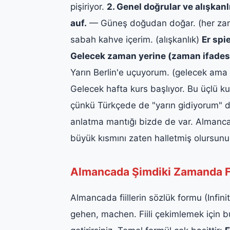
pişiriyor.
2. Genel doğrular ve alışkan
auf.
— Güneş doğudan doğar. (her za
sabah kahve içerim. (alışkanlık)
Er spi
Gelecek zaman yerine (zaman ifadesiy
Yarın Berlin'e uçuyorum. (gelecek am
Gelecek hafta kurs başlıyor. Bu üçlü ku
çünkü Türkçede de "yarın gidiyorum" di
anlatma mantığı bizde de var. Almanc
büyük kısmını zaten halletmiş olursunu
Almancada Şimdiki Zamanda Fii
Almancada fiillerin sözlük formu (Infinit
gehen, machen. Fiili çekimlemek için 