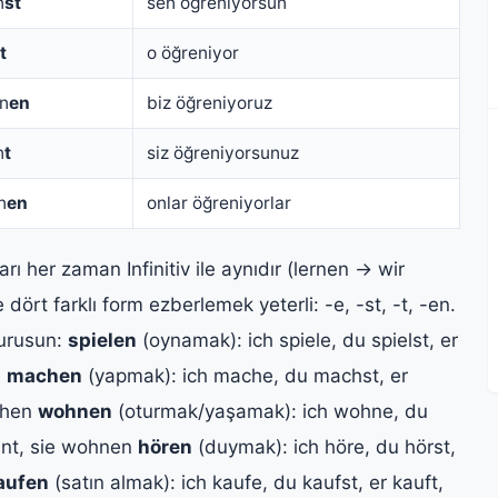
n
st
sen öğreniyorsun
t
o öğreniyor
rn
en
biz öğreniyoruz
n
t
siz öğreniyorsunuz
n
en
onlar öğreniyorlar
arı her zaman Infinitiv ile aynıdır (lernen → wir
 dört farklı form ezberlemek yeterli: -e, -st, -t, -en.
turusun:
spielen
(oynamak): ich spiele, du spielst, er
n
machen
(yapmak): ich mache, du machst, er
chen
wohnen
(oturmak/yaşamak): ich wohne, du
hnt, sie wohnen
hören
(duymak): ich höre, du hörst,
aufen
(satın almak): ich kaufe, du kaufst, er kauft,