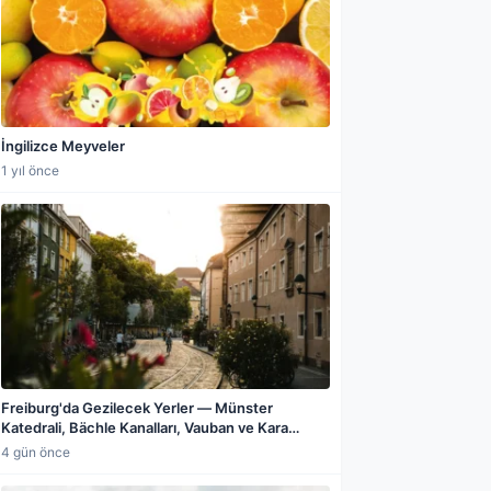
İngilizce Meyveler
1 yıl önce
Freiburg'da Gezilecek Yerler — Münster
Katedrali, Bächle Kanalları, Vauban ve Kara
Orman Rehberi
4 gün önce