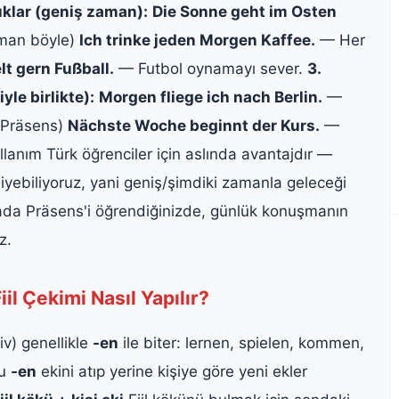
lıklar (geniş zaman):
Die Sonne geht im Osten
man böyle)
Ich trinke jeden Morgen Kaffee.
— Her
elt gern Fußball.
— Futbol oynamayı sever.
3.
le birlikte):
Morgen fliege ich nach Berlin.
—
a Präsens)
Nächste Woche beginnt der Kurs.
—
llanım Türk öğrenciler için aslında avantajdır —
yebiliyoruz, yani geniş/şimdiki zamanla geleceği
ada Präsens'i öğrendiğinizde, günlük konuşmanın
z.
l Çekimi Nasıl Yapılır?
iv) genellikle
-en
ile biter: lernen, spielen, kommen,
bu
-en
ekini atıp yerine kişiye göre yeni ekler