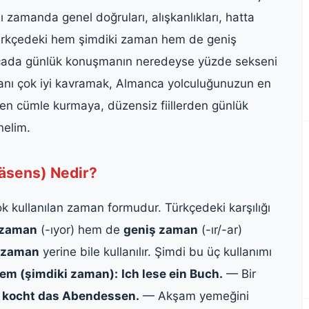
zamanda genel doğruları, alışkanlıkları, hatta
Türkçedeki hem şimdiki zaman hem de geniş
ncada günlük konuşmanın neredeyse yüzde sekseni
anı çok iyi kavramak, Almanca yolculuğunuzun en
inden cümle kurmaya, düzensiz fiillerden günlük
nelim.
äsens) Nedir?
 kullanılan zaman formudur. Türkçedeki karşılığı
 zaman
(-ıyor) hem de
geniş zaman
(-ır/-ar)
 zaman
yerine bile kullanılır. Şimdi bu üç kullanımı
ylem (şimdiki zaman):
Ich lese ein Buch.
— Bir
e kocht das Abendessen.
— Akşam yemeğini