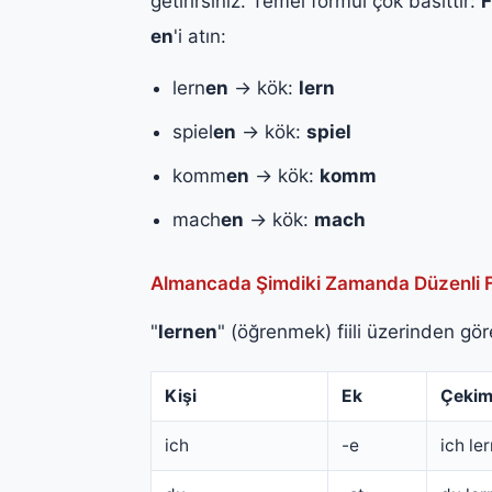
getirirsiniz. Temel formül çok basittir:
F
en
'i atın:
lern
en
→ kök:
lern
spiel
en
→ kök:
spiel
komm
en
→ kök:
komm
mach
en
→ kök:
mach
Almancada Şimdiki Zamanda Düzenli F
"
lernen
" (öğrenmek) fiili üzerinden gör
Kişi
Ek
Çeki
ich
-e
ich le