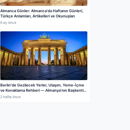
Almanca Günler: Almanca'da Haftanın Günleri,
Türkçe Anlamları, Artikelleri ve Okunuşları
6 ay önce
Berlin'de Gezilecek Yerler, Ulaşım, Yeme-İçme
ve Konaklama Rehberi — Almanya'nın Başkenti
Berlin Şehir Rehberi
2 hafta önce