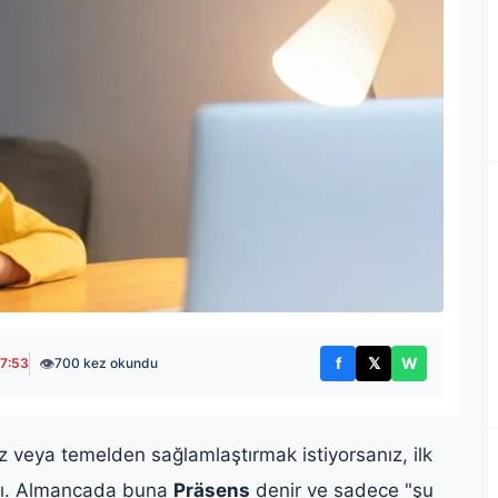
👁
f
𝕏
W
17:53
700 kez okundu
Facebook'ta paylaş
X'te paylaş
WhatsApp't
veya temelden sağlamlaştırmak istiyorsanız, ilk
alı. Almancada buna
Präsens
denir ve sadece "şu