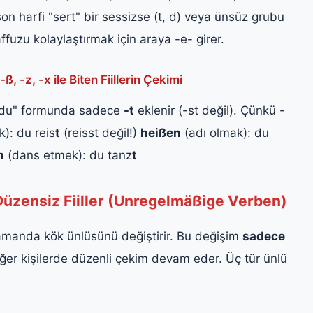
 son harfi "sert" bir sessizse (t, d) veya ünsüz grubu
affuzu kolaylaştırmak için araya -e- girer.
-z, -x ile Biten Fiillerin Çekimi
 "du" formunda sadece
-t
eklenir (-st değil). Çünkü -
): du reis
t
(reisst değil!)
heißen
(adı olmak): du
n
(dans etmek): du tanz
t
üzensiz Fiiller (Unregelmäßige Verben)
zamanda kök ünlüsünü değiştirir. Bu değişim
sadece
iğer kişilerde düzenli çekim devam eder. Üç tür ünlü