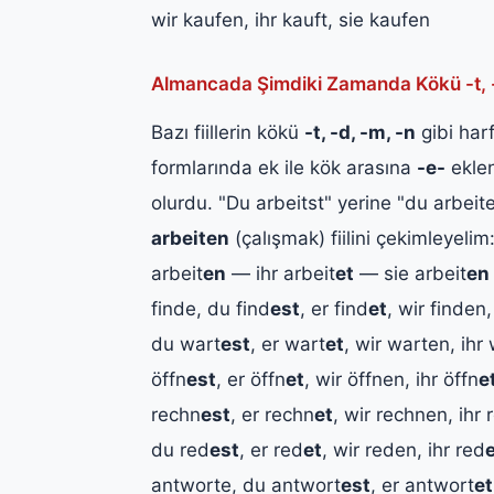
wir kaufen, ihr kauft, sie kaufen
Almancada Şimdiki Zamanda Kökü -t, -d, 
Bazı fiillerin kökü
-t, -d, -m, -n
gibi harf
formlarında ek ile kök arasına
-e-
eklen
olurdu. "Du arbeitst" yerine "du arbeit
arbeiten
(çalışmak) fiilini çekimleyelim:
arbeit
en
— ihr arbeit
et
— sie arbeit
en
finde, du find
est
, er find
et
, wir finden,
du wart
est
, er wart
et
, wir warten, ihr
öffn
est
, er öffn
et
, wir öffnen, ihr öffn
e
rechn
est
, er rechn
et
, wir rechnen, ihr 
du red
est
, er red
et
, wir reden, ihr red
antworte, du antwort
est
, er antwort
et