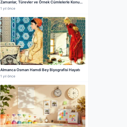
Zamanlar, Türevler ve Örnek Cümlelerle Konu
Anlatımı
1 yıl önce
Almanca Osman Hamdi Bey Biyografisi Hayatı
1 yıl önce