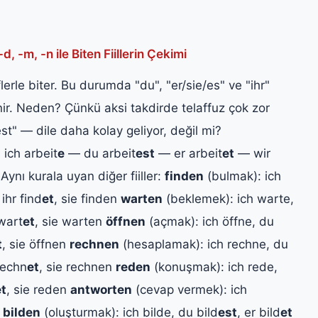
-m, -n ile Biten Fiillerin Çekimi
lerle biter. Bu durumda "du", "er/sie/es" ve "ihr"
ir. Neden? Çünkü aksi takdirde telaffuz çok zor
est" — dile daha kolay geliyor, değil mi?
 ich arbeit
e
— du arbeit
est
— er arbeit
et
— wir
Aynı kurala uyan diğer fiiller:
finden
(bulmak): ich
 ihr find
et
, sie finden
warten
(beklemek): ich warte,
 wart
et
, sie warten
öffnen
(açmak): ich öffne, du
t
, sie öffnen
rechnen
(hesaplamak): ich rechne, du
rechn
et
, sie rechnen
reden
(konuşmak): ich rede,
et
, sie reden
antworten
(cevap vermek): ich
bilden
(oluşturmak): ich bilde, du bild
est
, er bild
et