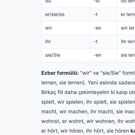
du
-st
du ler
er/sie/es
-t
er lern
wir
-en
wir le
ihr
-t
ihr ler
sie/Sie
-en
sie ler
Ezber formülü:
"wir" ve "sie/Sie" forml
lernen, sie lernen). Yani aslında sadece
Birkaç fiil daha çekimleyelim ki kalıp o
spielt, wir spielen, ihr spielt, sie spiele
macht, wir machen, ihr macht, sie ma
wohnst, er wohnt, wir wohnen, ihr wo
er hört, wir hören, ihr hört, sie hören
k