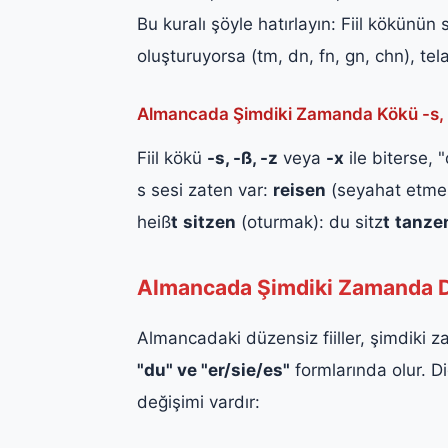
Bu kuralı şöyle hatırlayın: Fiil kökünün
oluşturuyorsa (tm, dn, fn, gn, chn), tel
Almancada Şimdiki Zamanda Kökü -s, -ß, 
Fiil kökü
-s, -ß, -z
veya
-x
ile biterse,
s sesi zaten var:
reisen
(seyahat etmek
heiß
t
sitzen
(oturmak): du sitz
t
tanze
Almancada Şimdiki Zamanda D
Almancadaki düzensiz fiiller, şimdiki 
"du" ve "er/sie/es"
formlarında olur. D
değişimi vardır: