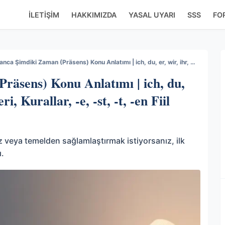
İLETIŞIM
HAKKIMIZDA
YASAL UYARI
SSS
FO
Almanca Şimdiki Zaman (Präsens) Konu Anlatımı | ich, du, er, wir, ihr, sie Fiil Çekimleri, Kurallar, -e, -st, -t, -en Fiil Çekim Ekleri
räsens) Konu Anlatımı | ich, du,
ri, Kurallar, -e, -st, -t, -en Fiil
veya temelden sağlamlaştırmak istiyorsanız, ilk
ı.