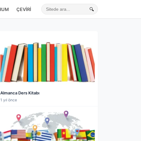
RUM
ÇEVIRI
🔍
Sitede ara
Almanca Ders Kitabı
1 yıl önce