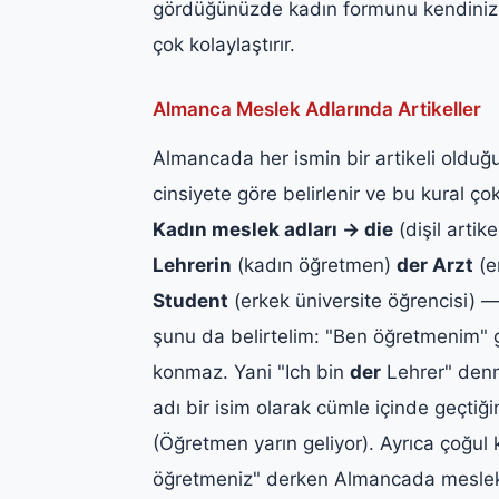
gördüğünüzde kadın formunu kendiniz t
çok kolaylaştırır.
Almanca Meslek Adlarında Artikeller
Almancada her ismin bir artikeli olduğu
cinsiyete göre belirlenir ve bu kural çok
Kadın meslek adları → die
(dişil artik
Lehrerin
(kadın öğretmen)
der Arzt
(e
Student
(erkek üniversite öğrencisi) 
şunu da belirtelim: "Ben öğretmenim" 
konmaz. Yani "Ich bin
der
Lehrer" denm
adı bir isim olarak cümle içinde geçtiğin
(Öğretmen yarın geliyor). Ayrıca çoğul k
öğretmeniz" derken Almancada meslek ad