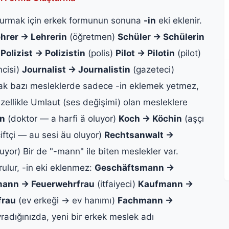
turmak için erkek formunun sonuna
-in
eki eklenir.
hrer → Lehrerin
(öğretmen)
Schüler → Schülerin
)
Polizist → Polizistin
(polis)
Pilot → Pilotin
(pilot)
ncisi)
Journalist → Journalistin
(gazeteci)
k bazı mesleklerde sadece -in eklemek yetmez,
Özellikle Umlaut (ses değişimi) olan mesleklere
in
(doktor — a harfi ä oluyor)
Koch → Köchin
(aşçı
iftçi — au sesi äu oluyor)
Rechtsanwalt →
uyor) Bir de "-mann" ile biten meslekler var.
rulur, -in eki eklenmez:
Geschäftsmann →
ann → Feuerwehrfrau
(itfaiyeci)
Kaufmann →
frau
(ev erkeği → ev hanımı)
Fachmann →
radığınızda, yeni bir erkek meslek adı