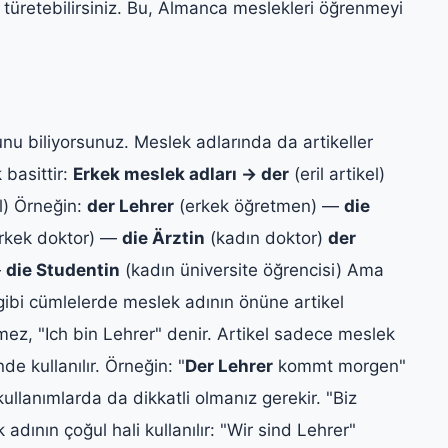
üretebilirsiniz. Bu, Almanca meslekleri öğrenmeyi
nu biliyorsunuz. Meslek adlarında da artikeller
 basittir:
Erkek meslek adları → der
(eril artikel)
el) Örneğin:
der Lehrer
(erkek öğretmen) —
die
rkek doktor) —
die Ärztin
(kadın doktor)
der
—
die Studentin
(kadın üniversite öğrencisi) Ama
gibi cümlelerde meslek adının önüne artikel
ez, "Ich bin Lehrer" denir. Artikel sadece meslek
de kullanılır. Örneğin: "
Der Lehrer
kommt morgen"
ullanımlarda da dikkatli olmanız gerekir. "Biz
ının çoğul hali kullanılır: "Wir sind Lehrer"