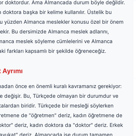
tor doktordur. Ama Almancada durum böyle değildir.
oktora başka bir kelime kullanılır. Üstelik bu
şte bu yüzden Almanca meslekler konusu özel bir önem
erekir. Bu dersimizde Almanca meslek adlarını,
manca meslek söyleme cümlelerini ve Almanca
ki farkları kapsamlı bir şekilde öğreneceğiz.
 Ayrımı
dan önce en önemli kuralı kavramanız gerekiyor:
e değişir. Bu, Türkçede olmayan bir durumdur ve
talardan biridir. Türkçede bir mesleği söylerken
ğretmene de "öğretmen" deriz, kadın öğretmene de
ktor" deriz, kadın doktora da "doktor" deriz. Erkek
 "avukat" deriz. Almancada ise durum tamamen