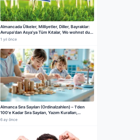
Almancada Ülkeler, Milliyetler, Diller, Bayraklar:
Avrupa'dan Asya'ya Tüm Kıtalar, Wo wohnst du,
Woher kommst du, Was sprichst du Diyalogları
1 yıl önce
Almanca Sıra Sayıları (Ordinalzahlen) – 1'den
100'e Kadar Sıra Sayıları, Yazım Kuralları,
a paylaş
Çekimleri ve Kullanım Alanları
6 ay önce