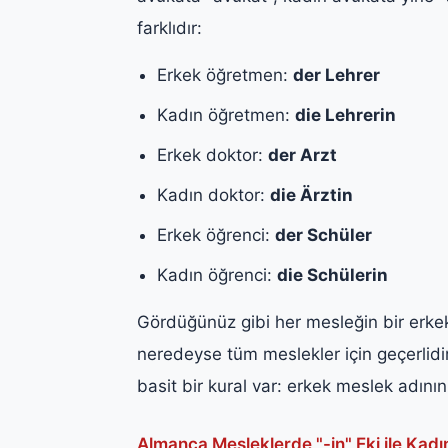
farklıdır:
Erkek öğretmen:
der Lehrer
Kadın öğretmen:
die Lehrerin
Erkek doktor:
der Arzt
Kadın doktor:
die Ärztin
Erkek öğrenci:
der Schüler
Kadın öğrenci:
die Schülerin
Gördüğünüz gibi her mesleğin bir erke
neredeyse tüm meslekler için geçerlidir
basit bir kural var: erkek meslek adın
Almanca Mesleklerde "-in" Eki ile Kad