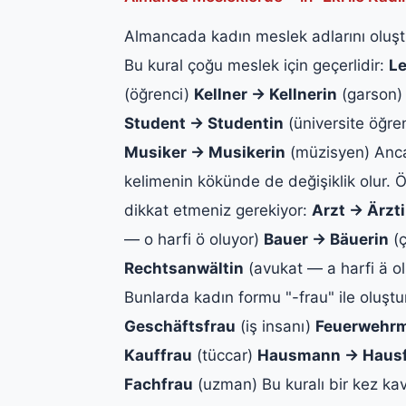
Almancada kadın meslek adlarını oluş
Bu kural çoğu meslek için geçerlidir:
Le
(öğrenci)
Kellner → Kellnerin
(garson
Student → Studentin
(üniversite öğre
Musiker → Musikerin
(müzisyen) Anca
kelimenin kökünde de değişiklik olur. 
dikkat etmeniz gerekiyor:
Arzt → Ärzt
— o harfi ö oluyor)
Bauer → Bäuerin
(ç
Rechtsanwältin
(avukat — a harfi ä ol
Bunlarda kadın formu "-frau" ile oluştu
Geschäftsfrau
(iş insanı)
Feuerwehrm
Kauffrau
(tüccar)
Hausmann → Haus
Fachfrau
(uzman) Bu kuralı bir kez kav