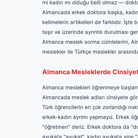
mi kadın mı olduğu belli olmaz — dok
Almancada erkek doktora başka, kadın d
kelimelerin artikelleri de farklıdır. İ
taşır ve üzerinde ayrıntılı durulması g
Almanca meslek sorma cümlelerini, Al
meslekler ile Türkçe meslekler arasında
Almanca Mesleklerde Cinsiyet
Almanca meslekleri öğrenmeye başlama
Almancada meslek adları cinsiyete gör
Türk öğrencilerin en çok zorlandığı nok
erkek-kadın ayrımı yapmayız. Erkek ö
"öğretmen" deriz. Erkek doktora da "do
avukata "avukat", kadın avukata yine