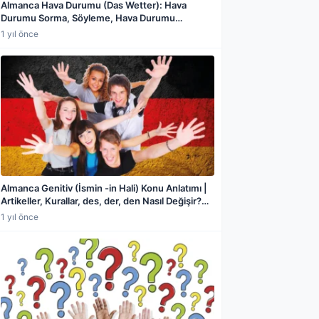
Almanca Hava Durumu (Das Wetter): Hava
Durumu Sorma, Söyleme, Hava Durumu
Haberleri ve Günlük Konuşma Rehberi
1 yıl önce
Almanca Genitiv (İsmin -in Hali) Konu Anlatımı |
Artikeller, Kurallar, des, der, den Nasıl Değişir?
Örneklerle Detaylı Rehber
1 yıl önce