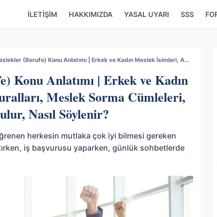
İLETIŞIM
HAKKIMIZDA
YASAL UYARI
SSS
FO
Almanca Meslekler (Berufe) Konu Anlatımı | Erkek ve Kadın Meslek İsimleri, Artikel Kuralları, Meslek Sorma Cümleleri, Almanca Meslek Nasıl Sorulur, Nasıl Söylenir?
e) Konu Anlatımı | Erkek ve Kadın
Kuralları, Meslek Sorma Cümleleri,
lur, Nasıl Söylenir?
renen herkesin mutlaka çok iyi bilmesi gereken
nıtırken, iş başvurusu yaparken, günlük sohbetlerde