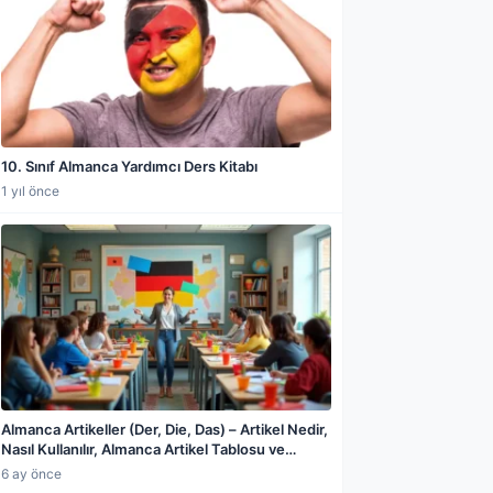
10. Sınıf Almanca Yardımcı Ders Kitabı
1 yıl önce
Almanca Artikeller (Der, Die, Das) – Artikel Nedir,
Nasıl Kullanılır, Almanca Artikel Tablosu ve
Kelimelerin Artikellerini Öğrenme Kuralları
6 ay önce