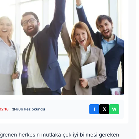
👁
f
𝕏
W
02:18
606 kez okundu
Facebook'ta paylaş
X'te paylaş
WhatsApp't
renen herkesin mutlaka çok iyi bilmesi gereken