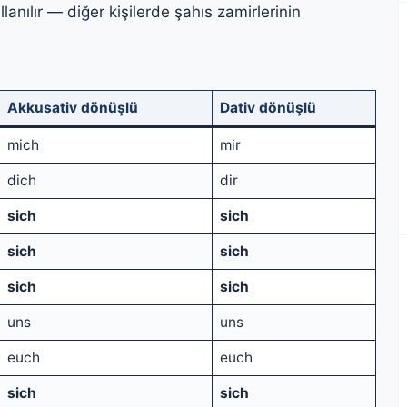
lanılır — diğer kişilerde şahıs zamirlerinin
Akkusativ dönüşlü
Dativ dönüşlü
mich
mir
dich
dir
sich
sich
sich
sich
sich
sich
uns
uns
euch
euch
sich
sich