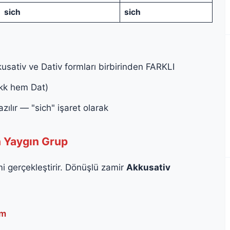
sich
sich
kkusativ ve Dativ formları birbirinden FARKLI
Akk hem Dat)
azılır — "sich" işaret olarak
n Yaygın Grup
i gerçekleştirir. Dönüşlü zamir
Akkusativ
im