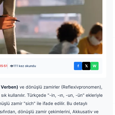
👁
f
𝕏
W
15:51
111 kez okundu
Facebook'ta paylaş
X'te paylaş
WhatsApp't
e Verben)
ve dönüşlü zamirler (Reflexivpronomen),
k kullanılır. Türkçede "-in, -ın, -un, -ün" ekleriyle
lü zamir "sich" ile ifade edilir. Bu detaylı
ıfırdan, dönüşlü zamir çekimlerini, Akkusativ ve