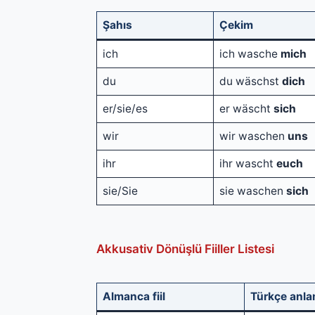
Şahıs
Çekim
ich
ich wasche
mich
du
du wäschst
dich
er/sie/es
er wäscht
sich
wir
wir waschen
uns
ihr
ihr wascht
euch
sie/Sie
sie waschen
sich
Akkusativ Dönüşlü Fiiller Listesi
Almanca fiil
Türkçe anla