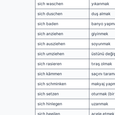
sich waschen
yıkanmak
sich duschen
duş almak
sich baden
banyo yapm
sich anziehen
giyinmek
sich ausziehen
soyunmak
sich umziehen
üstünü deği
sich rasieren
tıraş olmak
sich kämmen
saçını taram
sich schminken
makyaj yap
sich setzen
oturmak (bir
sich hinlegen
uzanmak
sich beeilen
acele etmek