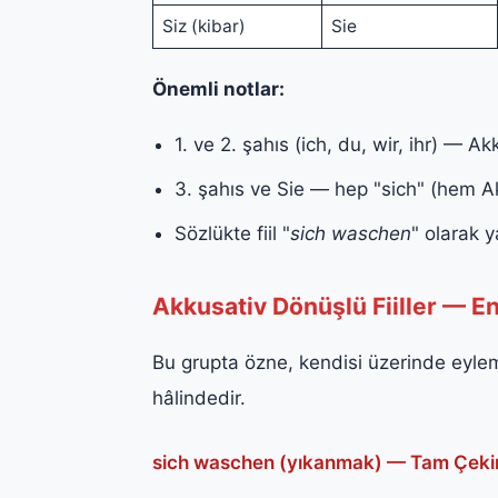
Siz (kibar)
Sie
Önemli notlar:
1. ve 2. şahıs (ich, du, wir, ihr) — A
3. şahıs ve Sie — hep "sich" (hem 
Sözlükte fiil "
sich waschen
" olarak y
Akkusativ Dönüşlü Fiiller — E
Bu grupta özne, kendisi üzerinde eylem
hâlindedir.
sich waschen (yıkanmak) — Tam Çek