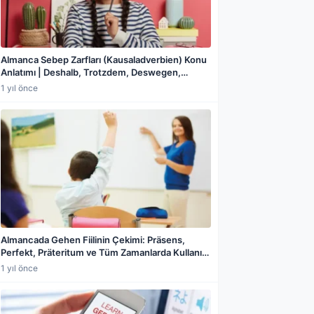
Almanca Sebep Zarfları (Kausaladverbien) Konu
Anlatımı | Deshalb, Trotzdem, Deswegen,
Darum, Nämlich, Weil/Deshalb ve
1 yıl önce
Obwohl/Trotzdem Karşılaştırması ve Örneklerle
Detaylı Rehber
a paylaş
Almancada Gehen Fiilinin Çekimi: Präsens,
Perfekt, Präteritum ve Tüm Zamanlarda Kullanım
Kılavuzu
1 yıl önce