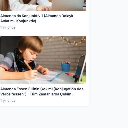
Almanca'da Konjunktiv 1 (Almanca Dolaylı
Anlatım- Konjunktiv)
1 yıl önce
Almanca Essen Fiilinin Çekimi (Konjugation des
Verbs "essen") | Tüm Zamanlarda Çekim
Tabloları, Düzensiz Kök Değişimi, Präsens,
1 yıl önce
Perfekt, Präteritum ve Örnek Cümleler