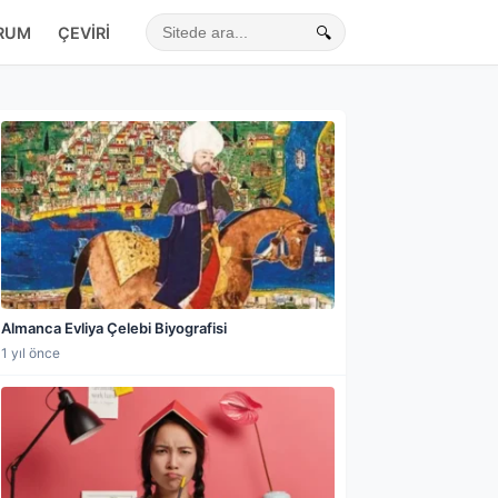
RUM
ÇEVIRI
🔍
Sitede ara
Almanca Evliya Çelebi Biyografisi
1 yıl önce