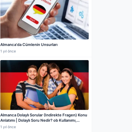
Almanca'da Cümlenin Unsurları
1 yıl önce
Almanca Dolaylı Sorular (Indirekte Fragen) Konu
Anlatımı | Dolaylı Soru Nedir? ob Kullanımı,
Cümle Yapısı, Direkt Sorudan Farkı ve Örnekler
1 yıl önce