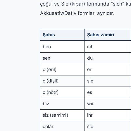
çoğul ve Sie (kibar) formunda "sich" kul
Akkusativ/Dativ formları aynıdır.
Şahıs
Şahıs zamiri
ben
ich
sen
du
o (eril)
er
o (dişil)
sie
o (nötr)
es
biz
wir
siz (samimi)
ihr
onlar
sie