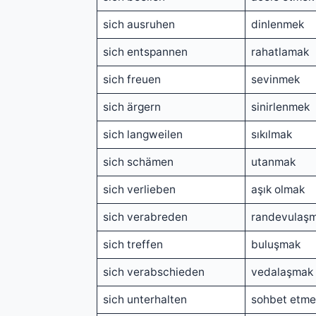
sich ausruhen
dinlenmek
sich entspannen
rahatlamak
sich freuen
sevinmek
sich ärgern
sinirlenmek
sich langweilen
sıkılmak
sich schämen
utanmak
sich verlieben
aşık olmak
sich verabreden
randevulaş
sich treffen
buluşmak
sich verabschieden
vedalaşmak
sich unterhalten
sohbet etme