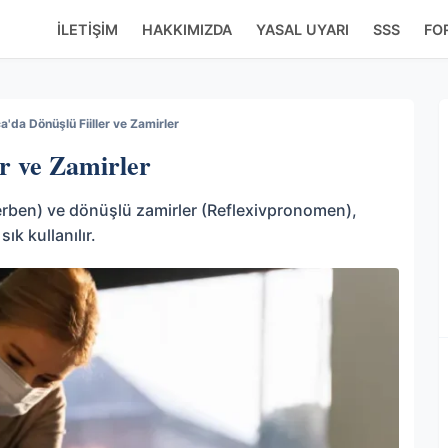
İLETIŞIM
HAKKIMIZDA
YASAL UYARI
SSS
FO
'da Dönüşlü Fiiller ve Zamirler
r ve Zamirler
Verben) ve dönüşlü zamirler (Reflexivpronomen),
k kullanılır.