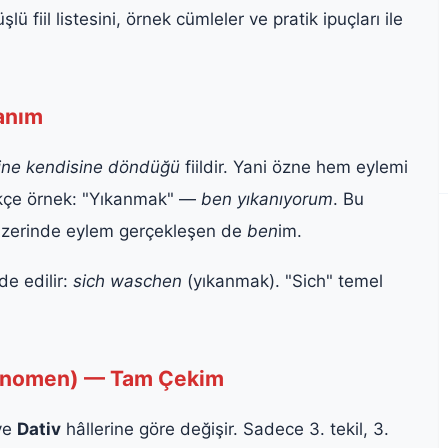
lü fiil listesini, örnek cümleler ve pratik ipuçları ile
Tanım
ine kendisine döndüğü
fiildir. Yani özne hem eylemi
rkçe örnek: "Yıkanmak" —
ben yıkanıyorum
. Bu
üzerinde eylem gerçekleşen de
ben
im.
de edilir:
sich waschen
(yıkanmak). "Sich" temel
ronomen) — Tam Çekim
ve
Dativ
hâllerine göre değişir. Sadece 3. tekil, 3.