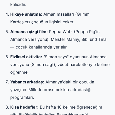
kalıcıdır.
Hikaye anlatma:
Alman masalları (Grimm
Kardeşler) çocuğun ilgisini çeker.
Almanca çizgi film:
Peppa Wutz (Peppa Pig'in
Almanca versiyonu), Meister Manny, Bibi und Tina
— çocuk kanallarında yer alır.
Fiziksel aktivite:
"Simon says" oyununun Almanca
versiyonu (Simon sagt), vücut hareketleriyle kelime
öğrenme.
Yabancı arkadaş:
Almanya'daki bir çocukla
yazışma. Milletlerarası mektup arkadaşlığı
programları.
Kısa hedefler:
Bu hafta 10 kelime öğreneceğim
gibi ölçülebilir hedefler. Başardıkça ödül.