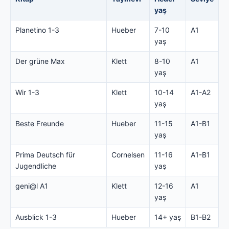
yaş
Planetino 1-3
Hueber
7-10
A1
yaş
Der grüne Max
Klett
8-10
A1
yaş
Wir 1-3
Klett
10-14
A1-A2
yaş
Beste Freunde
Hueber
11-15
A1-B1
yaş
Prima Deutsch für
Cornelsen
11-16
A1-B1
Jugendliche
yaş
geni@l A1
Klett
12-16
A1
yaş
Ausblick 1-3
Hueber
14+ yaş
B1-B2