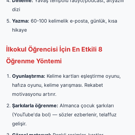
Dinleme:
Yavaş tempolu radyo/podcast, altyazılı
dizi
Yazma:
60-100 kelimelik e-posta, günlük, kısa
hikaye
İlkokul Öğrencisi İçin En Etkili 8
Öğrenme Yöntemi
Oyunlaştırma:
Kelime kartları eşleştirme oyunu,
hafıza oyunu, kelime yarışması. Rekabet
motivasyonu artırır.
Şarkılarla öğrenme:
Almanca çocuk şarkıları
(YouTube'da bol) — sözler ezberlenir, telaffuz
gelişir.
Görsel materyal:
Renkli resimler, kartlar,