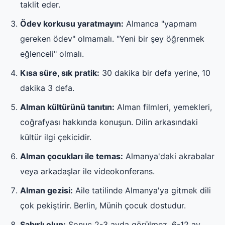
taklit eder.
Ödev korkusu yaratmayın:
Almanca "yapmam
gereken ödev" olmamalı. "Yeni bir şey öğrenmek
eğlenceli" olmalı.
Kısa süre, sık pratik:
30 dakika bir defa yerine, 10
dakika 3 defa.
Alman kültürünü tanıtın:
Alman filmleri, yemekleri,
coğrafyası hakkında konuşun. Dilin arkasındaki
kültür ilgi çekicidir.
Alman çocukları ile temas:
Almanya'daki akrabalar
veya arkadaşlar ile videokonferans.
Alman gezisi:
Aile tatilinde Almanya'ya gitmek dili
çok pekiştirir. Berlin, Münih çocuk dostudur.
Sabırlı olun:
Sonuç 2-3 ayda görülmez. 6-12 ay