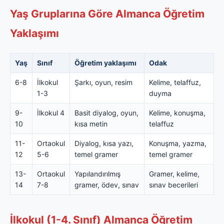
Yaş Gruplarına Göre Almanca Öğretim
Yaklaşımı
Yaş
Sınıf
Öğretim yaklaşımı
Odak
6-8
İlkokul
Şarkı, oyun, resim
Kelime, telaffuz,
1-3
duyma
9-
İlkokul 4
Basit diyalog, oyun,
Kelime, konuşma,
10
kısa metin
telaffuz
11-
Ortaokul
Diyalog, kısa yazı,
Konuşma, yazma,
12
5-6
temel gramer
temel gramer
13-
Ortaokul
Yapılandırılmış
Gramer, kelime,
14
7-8
gramer, ödev, sınav
sınav becerileri
İlkokul (1-4. Sınıf) Almanca Öğretim