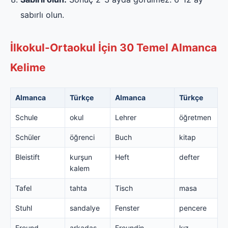
sabırlı olun.
İlkokul-Ortaokul İçin 30 Temel Almanca
Kelime
Almanca
Türkçe
Almanca
Türkçe
Schule
okul
Lehrer
öğretmen
Schüler
öğrenci
Buch
kitap
Bleistift
kurşun
Heft
defter
kalem
Tafel
tahta
Tisch
masa
Stuhl
sandalye
Fenster
pencere
Freund
arkadaş
Freundin
kız