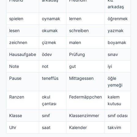
arkadaş
spielen
oynamak
lernen
öğrenmek
lesen
okumak
schreiben
yazmak
zeichnen
çizmek
malen
boyamak
Hausaufgabe
ödev
Prüfung
sınav
Note
not
gut
iyi
Pause
teneffüs
Mittagessen
öğle
yemeği
Ranzen
okul
Federmäppchen
kalem
çantası
kutusu
Klasse
sınıf
Klassenzimmer
sınıf odası
Uhr
saat
Kalender
takvim