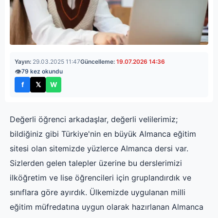
Yayın:
29.03.2025 11:47
Güncelleme:
19.07.2026 14:36
👁
79 kez okundu
f
𝕏
W
Facebook'ta paylaş
X'te paylaş
WhatsApp'ta paylaş
Değerli öğrenci arkadaşlar, değerli velilerimiz;
bildiğiniz gibi Türkiye'nin en büyük Almanca eğitim
sitesi olan sitemizde yüzlerce Almanca dersi var.
Sizlerden gelen talepler üzerine bu derslerimizi
ilköğretim ve lise öğrencileri için gruplandırdık ve
sınıflara göre ayırdık. Ülkemizde uygulanan milli
eğitim müfredatına uygun olarak hazırlanan Almanca