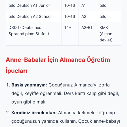
telc Deutsch A1 Junior
10-16
A1
telc
telc Deutsch A2 School
10-16
A2
telc
DSD I (Deutsches
14+
A2-B1
KMK
Sprachdiplom Stufe I)
(Alman
devlet)
Anne-Babalar İçin Almanca Öğretim
İpuçları
Baskı yapmayın:
Çocuğunuz Almanca'yı zorla
değil, keyifle öğrenmeli. Ders kartı kalıp gibi değil,
oyun gibi olmalı.
Kendiniz örnek olun:
Almanca kelimeler öğrenip
çocuğunuzun yanında kullanın. Çocuk anne-babayı