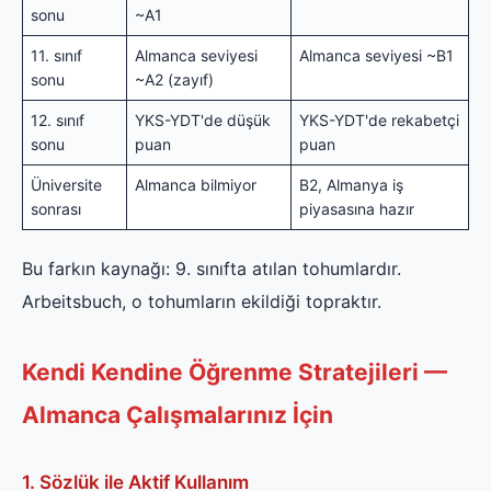
sonu
~A1
11. sınıf
Almanca seviyesi
Almanca seviyesi ~B1
sonu
~A2 (zayıf)
12. sınıf
YKS-YDT'de düşük
YKS-YDT'de rekabetçi
sonu
puan
puan
Üniversite
Almanca bilmiyor
B2, Almanya iş
sonrası
piyasasına hazır
Bu farkın kaynağı: 9. sınıfta atılan tohumlardır.
Arbeitsbuch, o tohumların ekildiği topraktır.
Kendi Kendine Öğrenme Stratejileri —
Almanca Çalışmalarınız İçin
1. Sözlük ile Aktif Kullanım