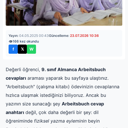
Yayın:
04.05.2025 00:43
Güncelleme:
23.07.2026 10:36
👁
166 kez okundu
f
𝕏
W
Facebook'ta paylaş
X'te paylaş
WhatsApp'ta paylaş
Değerli öğrenci,
9. sınıf Almanca Arbeitsbuch
cevapları
araması yaparak bu sayfaya ulaştınız.
"Arbeitsbuch" (çalışma kitabı) ödevinizin cevaplarına
hızlıca ulaşmak istediğinizi biliyoruz. Ancak bu
yazının size sunacağı şey
Arbeitsbuch cevap
anahtarı
değil, çok daha değerli bir şey: dil
öğreniminde
fiziksel yazma eyleminin
beyin