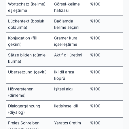
Wortschatz (kelime)
Görsel-kelime
%100
eşleştirme
hafızası
Lückentext (boşluk
Bağlamda
%100
doldurma)
kelime seçimi
Konjugation (fiil
Gramer kural
%100
çekimi)
içselleştirme
Sätze bilden (cümle
Aktif dil üretimi
%100
kurma)
Übersetzung (çeviri)
İki dil arası
%100
köprü
Hörverstehen
İşitsel algı
%100
(dinleme)
Dialogergänzung
İletişimsel dil
%100
(diyalog)
Freies Schreiben
Yaratıcı üretim
%100