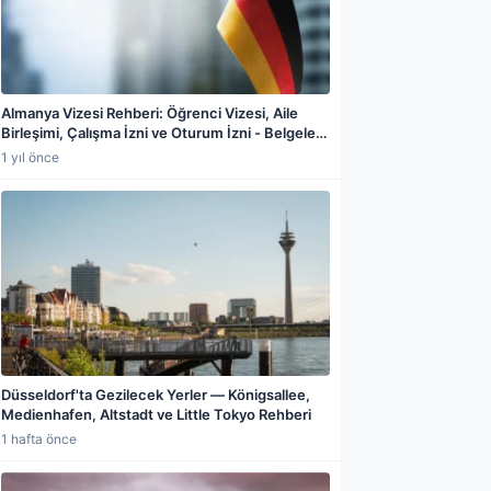
Almanya Vizesi Rehberi: Öğrenci Vizesi, Aile
Birleşimi, Çalışma İzni ve Oturum İzni - Belgeler,
Bloke Hesap, A1 Sertifikası, Başvuru Süreci,
1 yıl önce
Ücretler ve Güncel Şartlar
a paylaş
Düsseldorf'ta Gezilecek Yerler — Königsallee,
Medienhafen, Altstadt ve Little Tokyo Rehberi
1 hafta önce