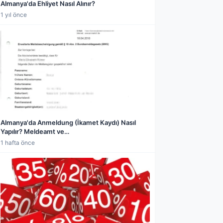
Almanya'da Ehliyet Nasıl Alınır?
1 yıl önce
Almanya'da Anmeldung (İkamet Kaydı) Nasıl
Yapılır? Meldeamt ve
Wohnungsgeberbescheinigung Rehberi
1 hafta önce