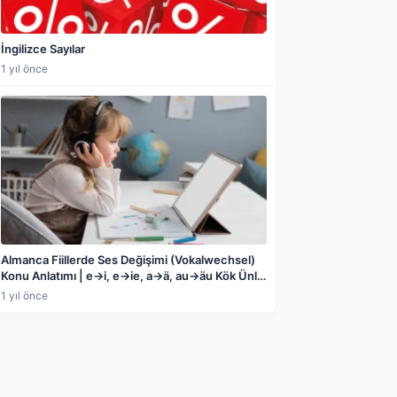
İngilizce Sayılar
1 yıl önce
Almanca Fiillerde Ses Değişimi (Vokalwechsel)
Konu Anlatımı | e→i, e→ie, a→ä, au→äu Kök Ünlü
Değişimleri, Düzensiz Fiil Çekimleri ve Örnek
1 yıl önce
Cümlelerle Detaylı Rehber