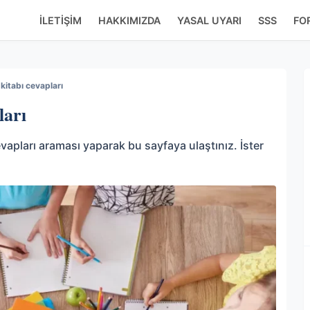
İLETIŞIM
HAKKIMIZDA
YASAL UYARI
SSS
FO
kitabı cevapları
ları
vapları araması yaparak bu sayfaya ulaştınız. İster