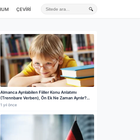
RUM
ÇEVIRI
🔍
Sitede ara
Almanca Ayrılabilen Fiiller Konu Anlatımı
(Trennbare Verben), Ön Ek Ne Zaman Ayrılır?
Ayrılabilen ve Ayrılamayan Fiiller Farkı, an-, auf-,
1 yıl önce
aus-, ein-, mit-, zu- Ön Ekleri, Ayrılma Kuralları
ve Örnekler