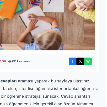
👁
f
𝕏
W
4:50
291 kez okundu
Facebook'ta paylaş
X'te paylaş
WhatsApp't
cevapları
araması yaparak bu sayfaya ulaştınız.
ınıfta olun; ister lise öğrencisi ister ortaokul öğrencisi
 bir öğrenme stratejisi sunacak. Cevap anahtarı
nıza öğrenmeniz için gerekli olan özgün Almanca