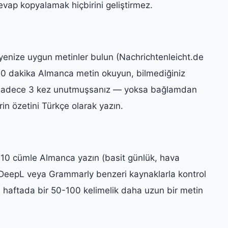
cevap kopyalamak hiçbirini geliştirmez.
yenize uygun metinler bulun (Nachrichtenleicht.de
30 dakika Almanca metin okuyun, bilmediğiniz
a sadece 3 kez unutmuşsanız — yoksa bağlamdan
n özetini Türkçe olarak yazın.
10 cümle Almanca yazın (basit günlük, hava
ı DeepL veya Grammarly benzeri kaynaklarla kontrol
k), haftada bir 50-100 kelimelik daha uzun bir metin