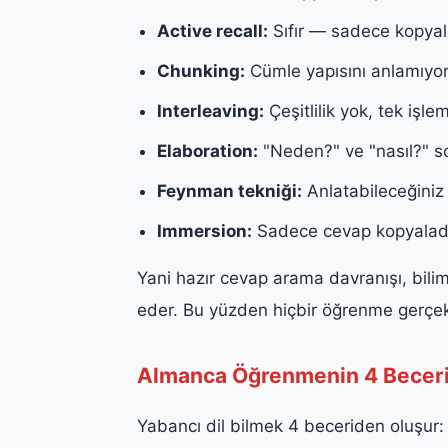
Active recall:
Sıfır — sadece kopyal
Chunking:
Cümle yapısını anlamıyo
Interleaving:
Çeşitlilik yok, tek işle
Elaboration:
"Neden?" ve "nasıl?" s
Feynman tekniği:
Anlatabileceğiniz
Immersion:
Sadece cevap kopyaladığ
Yani hazır cevap arama davranışı, bilim
eder. Bu yüzden hiçbir öğrenme gerçe
Almanca Öğrenmenin 4 Beceri A
Yabancı dil bilmek 4 beceriden oluşur