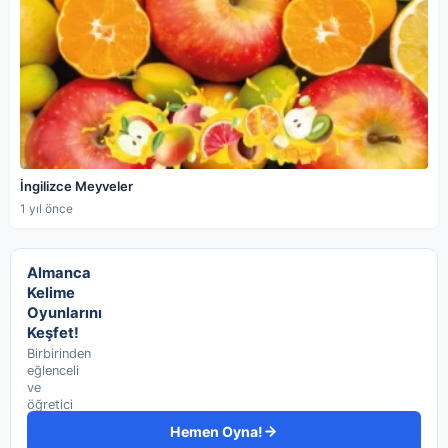
İngilizce Meyveler
1 yıl önce
Almanca
Kelime
Oyunlarını
Keşfet!
Birbirinden
eğlenceli
ve
öğretici
11
Hemen Oyna!
Almanca