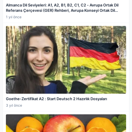
Almanca Dil Seviyeleri: A1, A2, B1, B2, C1, C2 - Avrupa Ortak Dil
Referans Çerçevesi (GER) Rehberi, Avrupa Konseyi Ortak Dil
Kriterleri
1 yıl önce
Goethe-Zertifikat A2 : Start Deutsch 2 Hazırlık Dosyaları
3 yıl önce