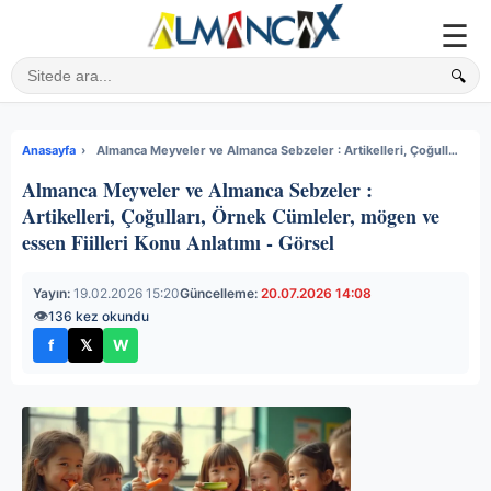
☰
🔍
Sitede ara
Anasayfa
›
Almanca Meyveler ve Almanca Sebzeler : Artikelleri, Çoğulları, Örnek Cümleler, mögen ve essen Fiilleri Konu Anlatımı - Görsel
Almanca Meyveler ve Almanca Sebzeler :
Artikelleri, Çoğulları, Örnek Cümleler, mögen ve
essen Fiilleri Konu Anlatımı - Görsel
Yayın:
19.02.2026 15:20
Güncelleme:
20.07.2026 14:08
👁
136 kez okundu
f
𝕏
W
Facebook'ta paylaş
X'te paylaş
WhatsApp'ta paylaş