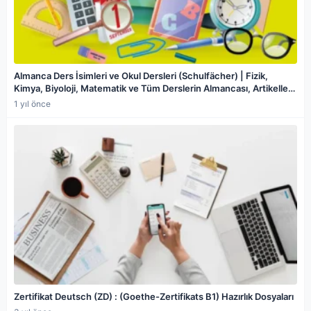
Almanca Ders İsimleri ve Okul Dersleri (Schulfächer) | Fizik,
Kimya, Biyoloji, Matematik ve Tüm Derslerin Almancası, Artikeller,
Örnek Cümleler ve Almanca Ders Programı
1 yıl önce
Zertifikat Deutsch (ZD) : (Goethe-Zertifikats B1) Hazırlık Dosyaları