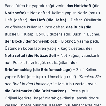
Bana lütfen bir yaprak kağıt verin.
das Notizheft (die
Notizhefte)
– Not defteri. Kelime yapısı: Notiz (not) +
Heft (defter).
das Heft (die Hefte)
– Defter. Okullarda
ve ofislerde kullanılan ince defter.
das Buch (die
Bücher)
– Kitap. Çoğulu düzensizdir: Buch → Bücher.
der Block / der Schreibblock
– Bloknot, yazma pedi.
Üstünden koparılabilen yapışık kağıt destesi.
der
Notizzettel (die Notizzettel)
– Not kağıdı, yapışkanlı
not. Post-it tarzı küçük not kağıtları.
der
Briefumschlag (die Briefumschläge)
– Zarf. Kelime
yapısı: Brief (mektup) + Umschlag (kılıf).
"Stecken Sie
den Brief in den Umschlag."
– Mektubu zarfa koyun.
die Briefmarke (die Briefmarken)
– Posta pulu.
Orijinal içerikte "kaşe" olarak çevrilmişti ancak doğru
karşılığı "posta pulu"dur. Kaşe/mühür Almanca'da "der