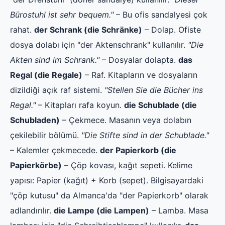
Bürostuhl ist sehr bequem."
– Bu ofis sandalyesi çok
rahat.
der Schrank (die Schränke)
– Dolap. Ofiste
dosya dolabı için "der Aktenschrank" kullanılır.
"Die
Akten sind im Schrank."
– Dosyalar dolapta.
das
Regal (die Regale)
– Raf. Kitapların ve dosyaların
dizildiği açık raf sistemi.
"Stellen Sie die Bücher ins
Regal."
– Kitapları rafa koyun.
die Schublade (die
Schubladen)
– Çekmece. Masanın veya dolabın
çekilebilir bölümü.
"Die Stifte sind in der Schublade."
– Kalemler çekmecede.
der Papierkorb (die
Papierkörbe)
– Çöp kovası, kağıt sepeti. Kelime
yapısı: Papier (kağıt) + Korb (sepet). Bilgisayardaki
"çöp kutusu" da Almanca'da "der Papierkorb" olarak
adlandırılır.
die Lampe (die Lampen)
– Lamba. Masa