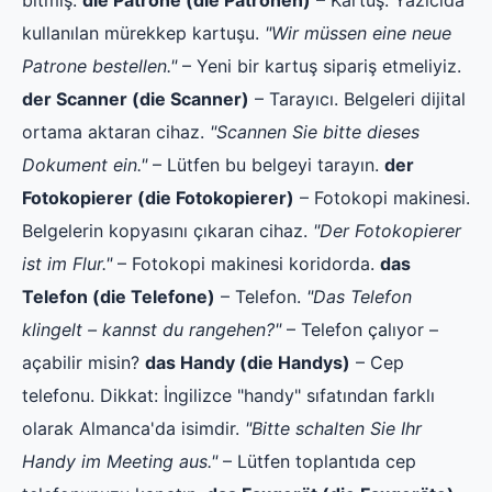
bitmiş.
die Patrone (die Patronen)
– Kartuş. Yazıcıda
kullanılan mürekkep kartuşu.
"Wir müssen eine neue
Patrone bestellen."
– Yeni bir kartuş sipariş etmeliyiz.
der Scanner (die Scanner)
– Tarayıcı. Belgeleri dijital
ortama aktaran cihaz.
"Scannen Sie bitte dieses
Dokument ein."
– Lütfen bu belgeyi tarayın.
der
Fotokopierer (die Fotokopierer)
– Fotokopi makinesi.
Belgelerin kopyasını çıkaran cihaz.
"Der Fotokopierer
ist im Flur."
– Fotokopi makinesi koridorda.
das
Telefon (die Telefone)
– Telefon.
"Das Telefon
klingelt – kannst du rangehen?"
– Telefon çalıyor –
açabilir misin?
das Handy (die Handys)
– Cep
telefonu. Dikkat: İngilizce "handy" sıfatından farklı
olarak Almanca'da isimdir.
"Bitte schalten Sie Ihr
Handy im Meeting aus."
– Lütfen toplantıda cep