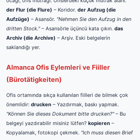
ocağı, ofis mutfağı. Ofislerdeki küçük mutfak alanı.
der Flur (die Flure)
– Koridor.
der Aufzug (die
Aufzüge)
– Asansör.
"Nehmen Sie den Aufzug in den
dritten Stock."
– Asansörle üçüncü kata çıkın.
das
Archiv (die Archive)
– Arşiv. Eski belgelerin
saklandığı yer.
Almanca Ofis Eylemleri ve Fiiller
(Bürotätigkeiten)
Ofis ortamında sıkça kullanılan fiilleri de bilmek çok
önemlidir:
drucken
– Yazdırmak, baskı yapmak.
"Können Sie dieses Dokument bitte drucken?"
– Bu
belgeyi yazdırabilir misiniz lütfen?
kopieren
–
Kopyalamak, fotokopi çekmek.
"Ich muss diesen Brief