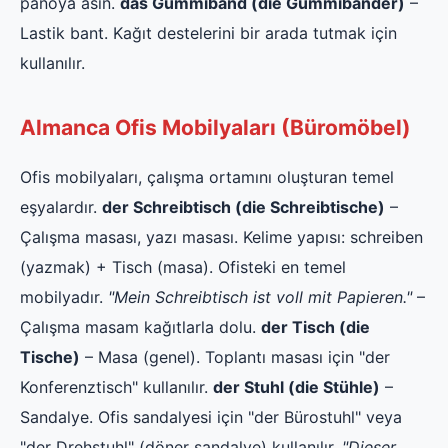
panoya asın.
das Gummiband (die Gummibänder)
–
Lastik bant. Kağıt destelerini bir arada tutmak için
kullanılır.
Almanca Ofis Mobilyaları (Büromöbel)
Ofis mobilyaları, çalışma ortamını oluşturan temel
eşyalardır.
der Schreibtisch (die Schreibtische)
–
Çalışma masası, yazı masası. Kelime yapısı: schreiben
(yazmak) + Tisch (masa). Ofisteki en temel
mobilyadır.
"Mein Schreibtisch ist voll mit Papieren."
–
Çalışma masam kağıtlarla dolu.
der Tisch (die
Tische)
– Masa (genel). Toplantı masası için "der
Konferenztisch" kullanılır.
der Stuhl (die Stühle)
–
Sandalye. Ofis sandalyesi için "der Bürostuhl" veya
"der Drehstuhl" (döner sandalye) kullanılır.
"Dieser