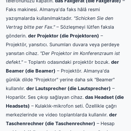
telefonunuzu kapatın.
das Faxgerät (die Faxgeräte)
–
Faks makinesi. Almanya'da faks hâlâ resmi
yazışmalarda kullanılmaktadır.
"Schicken Sie den
Vertrag bitte per Fax."
– Sözleşmeyi lütfen faksla
gönderin.
der Projektor (die Projektoren)
–
Projektör, yansıtıcı. Sunumları duvara veya perdeye
yansıtan cihaz.
"Der Projektor im Konferenzraum ist
defekt."
– Toplantı odasındaki projektör bozuk.
der
Beamer (die Beamer)
– Projektör. Almanya'da
günlük dilde "Projektor" yerine daha sık "Beamer"
kullanılır.
der Lautsprecher (die Lautsprecher)
–
Hoparlör. Ses çıkışı sağlayan cihaz.
das Headset (die
Headsets)
– Kulaklık-mikrofon seti. Özellikle çağrı
merkezlerinde ve video toplantılarda kullanılır.
der
Taschenrechner (die Taschenrechner)
– Hesap