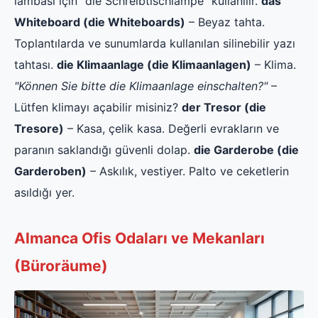
lambası için "die Schreibtischlampe" kullanılır.
das
Whiteboard (die Whiteboards)
– Beyaz tahta.
Toplantılarda ve sunumlarda kullanılan silinebilir yazı
tahtası.
die Klimaanlage (die Klimaanlagen)
– Klima.
"Können Sie bitte die Klimaanlage einschalten?"
–
Lütfen klimayı açabilir misiniz?
der Tresor (die
Tresore)
– Kasa, çelik kasa. Değerli evrakların ve
paranın saklandığı güvenli dolap.
die Garderobe (die
Garderoben)
– Askılık, vestiyer. Palto ve ceketlerin
asıldığı yer.
Almanca Ofis Odaları ve Mekanları
(Büroräume)