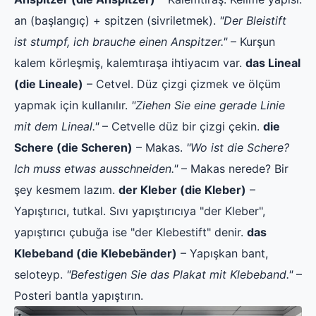
an (başlangıç) + spitzen (sivriletmek).
"Der Bleistift
ist stumpf, ich brauche einen Anspitzer."
– Kurşun
kalem körleşmiş, kalemtıraşa ihtiyacım var.
das Lineal
(die Lineale)
– Cetvel. Düz çizgi çizmek ve ölçüm
yapmak için kullanılır.
"Ziehen Sie eine gerade Linie
mit dem Lineal."
– Cetvelle düz bir çizgi çekin.
die
Schere (die Scheren)
– Makas.
"Wo ist die Schere?
Ich muss etwas ausschneiden."
– Makas nerede? Bir
şey kesmem lazım.
der Kleber (die Kleber)
–
Yapıştırıcı, tutkal. Sıvı yapıştırıcıya "der Kleber",
yapıştırıcı çubuğa ise "der Klebestift" denir.
das
Klebeband (die Klebebänder)
– Yapışkan bant,
seloteyp.
"Befestigen Sie das Plakat mit Klebeband."
–
Posteri bantla yapıştırın.