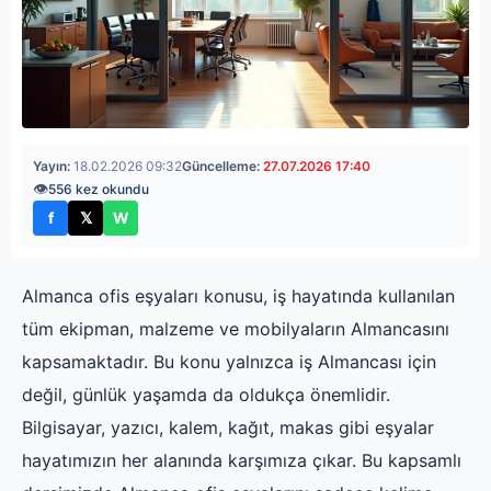
Yayın:
18.02.2026 09:32
Güncelleme:
27.07.2026 17:40
👁
556 kez okundu
f
𝕏
W
Facebook'ta paylaş
X'te paylaş
WhatsApp'ta paylaş
Almanca ofis eşyaları konusu, iş hayatında kullanılan
tüm ekipman, malzeme ve mobilyaların Almancasını
kapsamaktadır. Bu konu yalnızca iş Almancası için
değil, günlük yaşamda da oldukça önemlidir.
Bilgisayar, yazıcı, kalem, kağıt, makas gibi eşyalar
hayatımızın her alanında karşımıza çıkar. Bu kapsamlı