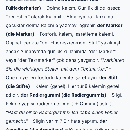
Füllfederhalter)
– Dolma kalem. Günlük dilde kısaca
"der Füller" olarak kullanılır. Almanya'da ilkokulda
çocuklar dolma kalemle yazmayı öğrenir.
der Marker
(die Marker)
– Fosforlu kalem, işaretleme kalemi.
Orijinal içerikte "der Fluoreszierender Stift" yazılmıştı
ancak Almanya'da günlük kullanımda "der Marker"
veya "der Textmarker" çok daha yaygındır.
"Markieren
Sie die wichtigen Stellen mit dem Textmarker."
–
Önemli yerleri fosforlu kalemle işaretleyin.
der Stift
(die Stifte)
– Kalem (genel). Her türlü kalemin genel
adıdır.
der Radiergummi (die Radiergummis)
– Silgi.
Kelime yapısı: radieren (silmek) + Gummi (lastik).
"Hast du einen Radiergummi? Ich habe einen Fehler
gemacht."
– Silgin var mı? Bir hata yaptım.
der
Anspitzer (die Anspitzer)
– Kalemtıraş. Kelime yapısı: