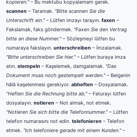
kopieren."
– Bu mektubu kopyalamam gerek.
scannen
– Taramak.
"Bitte scannen Sie die
Unterschrift ein."
– Lütfen imzayı tarayın.
faxen
–
Fakslamak, faks göndermek.
"Faxen Sie den Vertrag
bitte an diese Nummer."
– Sözleşmeyi lütfen bu
numaraya fakslayın.
unterschreiben
– İmzalamak.
"Bitte unterschreiben Sie hier."
– Lütfen buraya imza
atın.
stempeln
– Kaşelemek, damgalamak.
"Das
Dokument muss noch gestempelt werden."
– Belgenin
hâlâ kaşelenmesi gerekiyor.
abheften
– Dosyalamak.
"Heften Sie die Rechnung bitte ab."
– Faturayı lütfen
dosyalayın.
notieren
– Not almak, not etmek.
"Notieren Sie sich bitte die Telefonnummer."
– Lütfen
telefon numarasını not edin.
telefonieren
– Telefon
etmek.
"Ich telefoniere gerade mit einem Kunden."
–