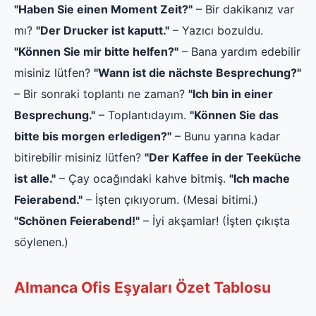
"Haben Sie einen Moment Zeit?"
– Bir dakikanız var
mı?
"Der Drucker ist kaputt."
– Yazıcı bozuldu.
"Können Sie mir bitte helfen?"
– Bana yardım edebilir
misiniz lütfen?
"Wann ist die nächste Besprechung?"
– Bir sonraki toplantı ne zaman?
"Ich bin in einer
Besprechung."
– Toplantıdayım.
"Können Sie das
bitte bis morgen erledigen?"
– Bunu yarına kadar
bitirebilir misiniz lütfen?
"Der Kaffee in der Teeküche
ist alle."
– Çay ocağındaki kahve bitmiş.
"Ich mache
Feierabend."
– İşten çıkıyorum. (Mesai bitimi.)
"Schönen Feierabend!"
– İyi akşamlar! (İşten çıkışta
söylenen.)
Almanca Ofis Eşyaları Özet Tablosu