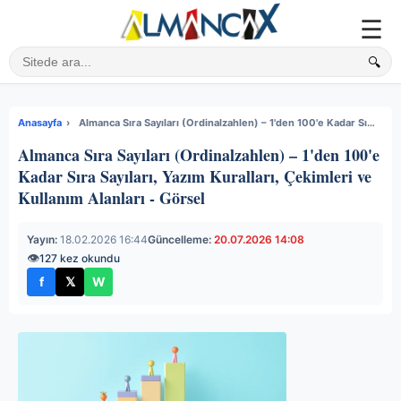
☰
🔍
Sitede ara
Anasayfa
›
Almanca Sıra Sayıları (Ordinalzahlen) – 1'den 100'e Kadar Sıra Sayıları, Yazım Kuralları, Çekimleri ve Kullanım Alanları - Görsel
Almanca Sıra Sayıları (Ordinalzahlen) – 1'den 100'e
Kadar Sıra Sayıları, Yazım Kuralları, Çekimleri ve
Kullanım Alanları - Görsel
Yayın:
18.02.2026 16:44
Güncelleme:
20.07.2026 14:08
👁
127 kez okundu
f
𝕏
W
Facebook'ta paylaş
X'te paylaş
WhatsApp'ta paylaş