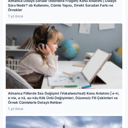
Almanca Dolaylı Sorular (Indirekte Fragen) Konu Anlatımı | Dolaylı
Soru Nedir? ob Kullanımı, Cümle Yapısı, Direkt Sorudan Farkı ve
Örnekler
1 yıl önce
Almanca Fiillerde Ses Değişimi (Vokalwechsel) Konu Anlatımı | e→i,
e→ie, a→ä, au→äu Kök Ünlü Değişimleri, Düzensiz Fiil Çekimleri ve
Örnek Cümlelerle Detaylı Rehber
1 yıl önce