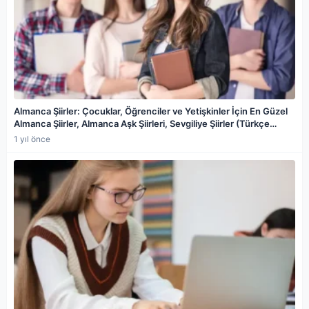
Almanca Şiirler: Çocuklar, Öğrenciler ve Yetişkinler İçin En Güzel
Almanca Şiirler, Almanca Aşk Şiirleri, Sevgiliye Şiirler (Türkçe
Çevirileriyle)
1 yıl önce