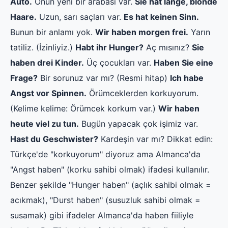
Auto.
Onun yeni bir arabası var.
Sie hat lange, blonde
Haare.
Uzun, sarı saçları var.
Es hat keinen Sinn.
Bunun bir anlamı yok.
Wir haben morgen frei.
Yarın
tatiliz. (İzinliyiz.)
Habt ihr Hunger?
Aç mısınız?
Sie
haben drei Kinder.
Üç çocukları var.
Haben Sie eine
Frage?
Bir sorunuz var mı? (Resmi hitap)
Ich habe
Angst vor Spinnen.
Örümceklerden korkuyorum.
(Kelime kelime: Örümcek korkum var.)
Wir haben
heute viel zu tun.
Bugün yapacak çok işimiz var.
Hast du Geschwister?
Kardeşin var mı? Dikkat edin:
Türkçe'de "korkuyorum" diyoruz ama Almanca'da
"Angst haben" (korku sahibi olmak) ifadesi kullanılır.
Benzer şekilde "Hunger haben" (açlık sahibi olmak =
acıkmak), "Durst haben" (susuzluk sahibi olmak =
susamak) gibi ifadeler Almanca'da haben fiiliyle