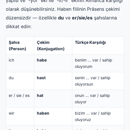
yapısı ve "-yor" eki ile "-ır/-ir" ekinin Almanca karşılığı
olarak düşünebilirsiniz. Haben fiilinin Präsens çekimi
düzensizdir — özellikle
du
ve
er/sie/es
şahıslarına
dikkat edin:
Şahıs
Çekim
Türkçe Karşılığı
(Person)
(Konjugation)
ich
habe
benim ... var / sahip
oluyorum
du
hast
senin ... var / sahip
oluyorsun
er / sie / es
hat
onun ... var / sahip
oluyor
wir
haben
bizim ... var / sahip
oluyoruz