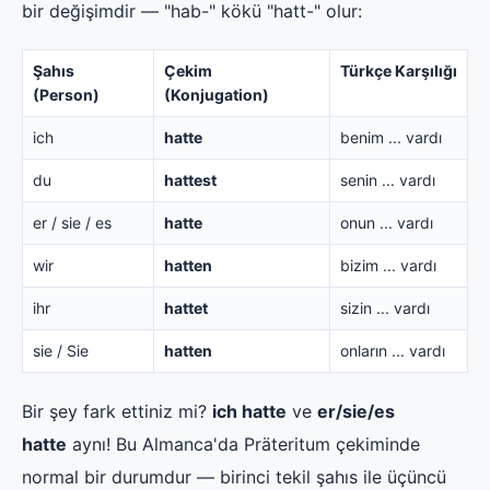
bir değişimdir — "hab-" kökü "hatt-" olur:
Şahıs
Çekim
Türkçe Karşılığı
(Person)
(Konjugation)
ich
hatte
benim ... vardı
du
hattest
senin ... vardı
er / sie / es
hatte
onun ... vardı
wir
hatten
bizim ... vardı
ihr
hattet
sizin ... vardı
sie / Sie
hatten
onların ... vardı
Bir şey fark ettiniz mi?
ich hatte
ve
er/sie/es
hatte
aynı! Bu Almanca'da Präteritum çekiminde
normal bir durumdur — birinci tekil şahıs ile üçüncü