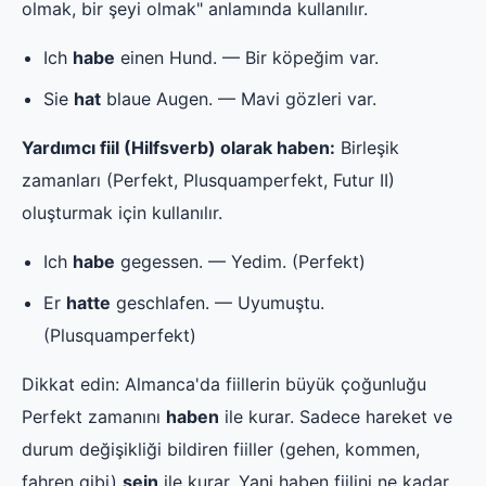
olmak, bir şeyi olmak" anlamında kullanılır.
Ich
habe
einen Hund. — Bir köpeğim var.
Sie
hat
blaue Augen. — Mavi gözleri var.
Yardımcı fiil (Hilfsverb) olarak haben:
Birleşik
zamanları (Perfekt, Plusquamperfekt, Futur II)
oluşturmak için kullanılır.
Ich
habe
gegessen. — Yedim. (Perfekt)
Er
hatte
geschlafen. — Uyumuştu.
(Plusquamperfekt)
Dikkat edin: Almanca'da fiillerin büyük çoğunluğu
Perfekt zamanını
haben
ile kurar. Sadece hareket ve
durum değişikliği bildiren fiiller (gehen, kommen,
fahren gibi)
sein
ile kurar. Yani haben fiilini ne kadar