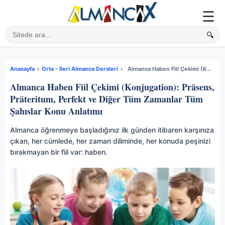
☰
🔍
Sitede ara
Anasayfa
›
Orta - İleri Almanca Dersleri
›
Almanca Haben Fiil Çekimi (Konjugation): Präsens, Präteritum, Perfekt ve Diğer Tüm Zamanlar Tüm Şahıslar Konu Anlatımı
Almanca Haben Fiil Çekimi (Konjugation): Präsens,
Präteritum, Perfekt ve Diğer Tüm Zamanlar Tüm
Şahıslar Konu Anlatımı
Almanca öğrenmeye başladığınız ilk günden itibaren karşınıza
çıkan, her cümlede, her zaman diliminde, her konuda peşinizi
bırakmayan bir fiil var: haben.