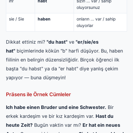
ihr
habt
sizin ... var / sahip
oluyorsunuz
sie / Sie
haben
onların ... var / sahip
oluyorlar
Dikkat ettiniz mi?
"du hast"
ve
"er/sie/es
hat"
biçimlerinde kökün "b" harfi düşüyor. Bu, haben
fiilinin en belirgin düzensizliğidir. Birçok öğrenci ilk
başta "du habst" ya da "er habt" diye yanlış çekim
yapıyor — buna düşmeyin!
Präsens ile Örnek Cümleler
Ich habe einen Bruder und eine Schwester.
Bir
erkek kardeşim ve bir kız kardeşim var.
Hast du
heute Zeit?
Bugün vaktin var mı?
Er hat ein neues