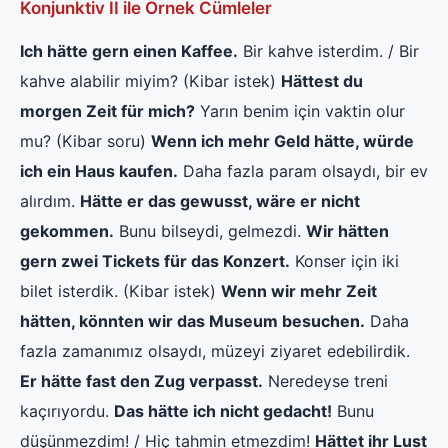
Konjunktiv II ile Örnek Cümleler
Ich hätte gern einen Kaffee.
Bir kahve isterdim. / Bir
kahve alabilir miyim? (Kibar istek)
Hättest du
morgen Zeit für mich?
Yarın benim için vaktin olur
mu? (Kibar soru)
Wenn ich mehr Geld hätte, würde
ich ein Haus kaufen.
Daha fazla param olsaydı, bir ev
alırdım.
Hätte er das gewusst, wäre er nicht
gekommen.
Bunu bilseydi, gelmezdi.
Wir hätten
gern zwei Tickets für das Konzert.
Konser için iki
bilet isterdik. (Kibar istek)
Wenn wir mehr Zeit
hätten, könnten wir das Museum besuchen.
Daha
fazla zamanımız olsaydı, müzeyi ziyaret edebilirdik.
Er hätte fast den Zug verpasst.
Neredeyse treni
kaçırıyordu.
Das hätte ich nicht gedacht!
Bunu
düşünmezdim! / Hiç tahmin etmezdim!
Hättet ihr Lust