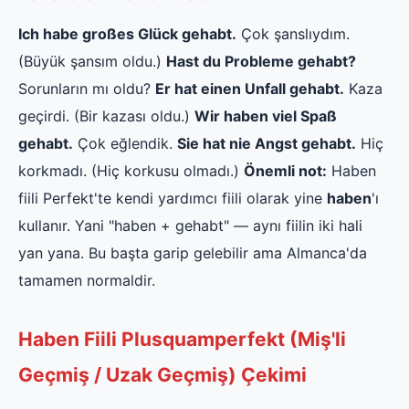
Ich habe großes Glück gehabt.
Çok şanslıydım.
(Büyük şansım oldu.)
Hast du Probleme gehabt?
Sorunların mı oldu?
Er hat einen Unfall gehabt.
Kaza
geçirdi. (Bir kazası oldu.)
Wir haben viel Spaß
gehabt.
Çok eğlendik.
Sie hat nie Angst gehabt.
Hiç
korkmadı. (Hiç korkusu olmadı.)
Önemli not:
Haben
fiili Perfekt'te kendi yardımcı fiili olarak yine
haben
'ı
kullanır. Yani "haben + gehabt" — aynı fiilin iki hali
yan yana. Bu başta garip gelebilir ama Almanca'da
tamamen normaldir.
Haben Fiili Plusquamperfekt (Miş'li
Geçmiş / Uzak Geçmiş) Çekimi