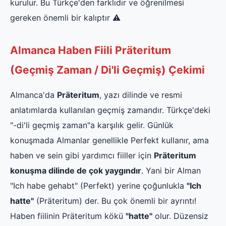
kurulur. Bu Türkçe'den farklıdır ve öğrenilmesi
gereken önemli bir kalıptır ⚠️
Almanca Haben Fiili Präteritum
(Geçmiş Zaman / Di'li Geçmiş) Çekimi
Almanca'da
Präteritum
, yazı dilinde ve resmi
anlatımlarda kullanılan geçmiş zamandır. Türkçe'deki
"-di'li geçmiş zaman"a karşılık gelir. Günlük
konuşmada Almanlar genellikle Perfekt kullanır, ama
haben ve sein gibi yardımcı fiiller için
Präteritum
konuşma dilinde de çok yaygındır
. Yani bir Alman
"Ich habe gehabt" (Perfekt) yerine çoğunlukla
"Ich
hatte"
(Präteritum) der. Bu çok önemli bir ayrıntı!
Haben fiilinin Präteritum kökü
"hatte"
olur. Düzensiz