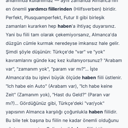
anlamında kullanılmaz — aynı zamanda Almanca'nın
en önemli
yardımcı fiillerinden
(Hilfsverben) biridir.
Perfekt, Plusquamperfekt, Futur II gibi birleşik
zamanları kurarken hep
haben
'a ihtiyaç duyarsınız.
Yani bu fiili tam olarak çekemiyorsanız, Almanca'da
düzgün cümle kurmak neredeyse imkansız hale gelir.
Şimdi şöyle düşünün: Türkçe'de "var" ve "yok"
kavramlarını günde kaç kez kullanıyorsunuz? "Arabam
var", "zamanım yok", "param var mı?"... İşte
Almanca'da bu işlevi büyük ölçüde
haben
fiili üstlenir.
"Ich habe ein Auto" (Arabam var), "Ich habe keine
Zeit" (Zamanım yok), "Hast du Geld?" (Paran var
mı?)... Gördüğünüz gibi, Türkçe'deki "var/yok"
yapısının Almanca karşılığı çoğunlukla
haben
fiilidir.
Bu bile tek başına bu fiilin ne kadar önemli olduğunu