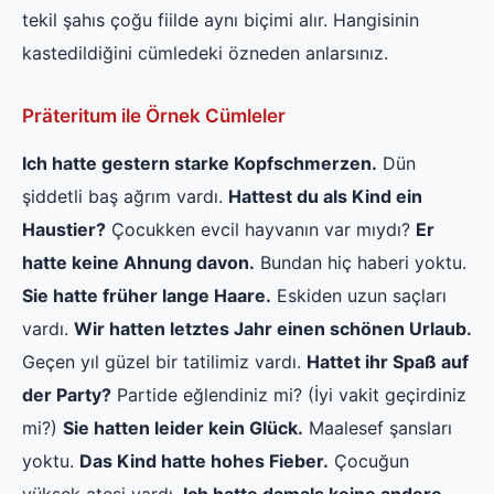
tekil şahıs çoğu fiilde aynı biçimi alır. Hangisinin
kastedildiğini cümledeki özneden anlarsınız.
Präteritum ile Örnek Cümleler
Ich hatte gestern starke Kopfschmerzen.
Dün
şiddetli baş ağrım vardı.
Hattest du als Kind ein
Haustier?
Çocukken evcil hayvanın var mıydı?
Er
hatte keine Ahnung davon.
Bundan hiç haberi yoktu.
Sie hatte früher lange Haare.
Eskiden uzun saçları
vardı.
Wir hatten letztes Jahr einen schönen Urlaub.
Geçen yıl güzel bir tatilimiz vardı.
Hattet ihr Spaß auf
der Party?
Partide eğlendiniz mi? (İyi vakit geçirdiniz
mi?)
Sie hatten leider kein Glück.
Maalesef şansları
yoktu.
Das Kind hatte hohes Fieber.
Çocuğun
yüksek ateşi vardı.
Ich hatte damals keine andere