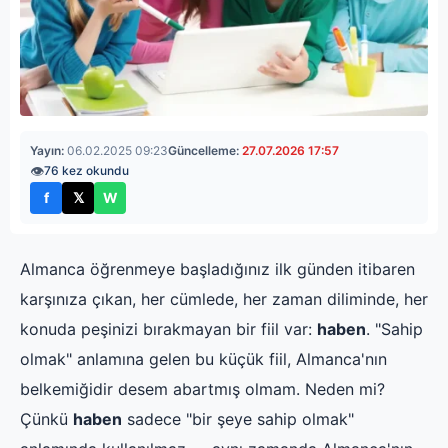
Yayın:
06.02.2025 09:23
Güncelleme:
27.07.2026 17:57
👁
76 kez okundu
f
𝕏
W
Facebook'ta paylaş
X'te paylaş
WhatsApp'ta paylaş
Almanca öğrenmeye başladığınız ilk günden itibaren
karşınıza çıkan, her cümlede, her zaman diliminde, her
konuda peşinizi bırakmayan bir fiil var:
haben
. "Sahip
olmak" anlamına gelen bu küçük fiil, Almanca'nın
belkemiğidir desem abartmış olmam. Neden mi?
Çünkü
haben
sadece "bir şeye sahip olmak"