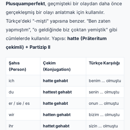
Plusquamperfekt
, geçmişteki bir olaydan daha önce
gerçekleşmiş bir olayı anlatmak için kullanılır.
Türkçe'deki "-mişti" yapısına benzer. "Ben zaten
yapmıştım", "o geldiğinde biz çoktan yemiştik" gibi
cümlelerde kullanılır. Yapısı:
hatte (Präteritum
çekimli) + Partizip II
Şahıs
Çekim
Türkçe Karşılığı
(Person)
(Konjugation)
ich
hatte gehabt
benim ... olmuştu
du
hattest gehabt
senin ... olmuştu
er / sie / es
hatte gehabt
onun ... olmuştu
wir
hatten gehabt
bizim ... olmuştu
ihr
hattet gehabt
sizin ... olmuştu