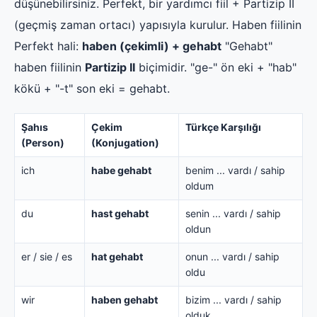
düşünebilirsiniz. Perfekt, bir yardımcı fiil + Partizip II
(geçmiş zaman ortacı) yapısıyla kurulur. Haben fiilinin
Perfekt hali:
haben (çekimli) + gehabt
"Gehabt"
haben fiilinin
Partizip II
biçimidir. "ge-" ön eki + "hab"
kökü + "-t" son eki = gehabt.
Şahıs
Çekim
Türkçe Karşılığı
(Person)
(Konjugation)
ich
habe gehabt
benim ... vardı / sahip
oldum
du
hast gehabt
senin ... vardı / sahip
oldun
er / sie / es
hat gehabt
onun ... vardı / sahip
oldu
wir
haben gehabt
bizim ... vardı / sahip
olduk