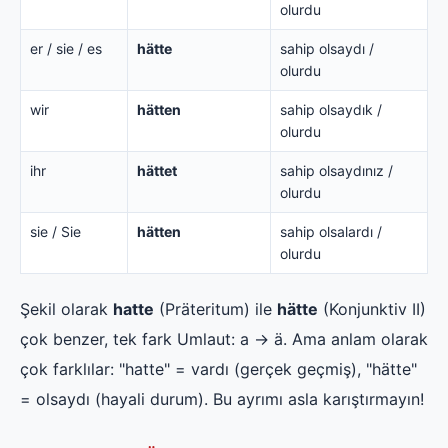
olurdu
er / sie / es
hätte
sahip olsaydı /
olurdu
wir
hätten
sahip olsaydık /
olurdu
ihr
hättet
sahip olsaydınız /
olurdu
sie / Sie
hätten
sahip olsalardı /
olurdu
Şekil olarak
hatte
(Präteritum) ile
hätte
(Konjunktiv II)
çok benzer, tek fark Umlaut: a → ä. Ama anlam olarak
çok farklılar: "hatte" = vardı (gerçek geçmiş), "hätte"
= olsaydı (hayali durum). Bu ayrımı asla karıştırmayın!