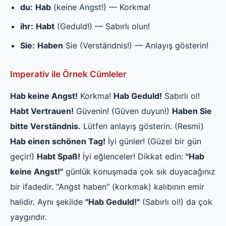
du:
Hab
(keine Angst!) — Korkma!
ihr:
Habt
(Geduld!) — Sabırlı olun!
Sie:
Haben
Sie (Verständnis!) — Anlayış gösterin!
Imperativ ile Örnek Cümleler
Hab keine Angst!
Korkma!
Hab Geduld!
Sabırlı ol!
Habt Vertrauen!
Güvenin! (Güven duyun!)
Haben Sie
bitte Verständnis.
Lütfen anlayış gösterin. (Resmi)
Hab einen schönen Tag!
İyi günler! (Güzel bir gün
geçir!)
Habt Spaß!
İyi eğlenceler! Dikkat edin:
"Hab
keine Angst!"
günlük konuşmada çok sık duyacağınız
bir ifadedir. "Angst haben" (korkmak) kalıbının emir
halidir. Aynı şekilde
"Hab Geduld!"
(Sabırlı ol!) da çok
yaygındır.