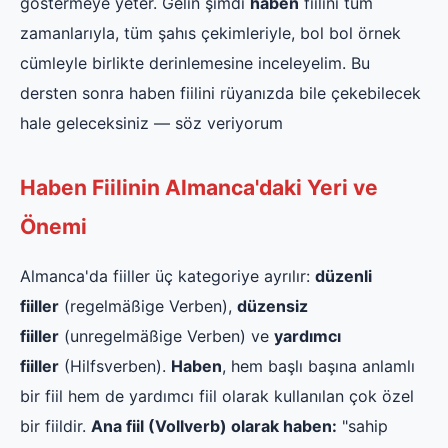
göstermeye yeter. Gelin şimdi
haben
fiilini tüm
zamanlarıyla, tüm şahıs çekimleriyle, bol bol örnek
cümleyle birlikte derinlemesine inceleyelim. Bu
dersten sonra haben fiilini rüyanızda bile çekebilecek
hale geleceksiniz — söz veriyorum
Haben Fiilinin Almanca'daki Yeri ve
Önemi
Almanca'da fiiller üç kategoriye ayrılır:
düzenli
fiiller
(regelmäßige Verben),
düzensiz
fiiller
(unregelmäßige Verben) ve
yardımcı
fiiller
(Hilfsverben).
Haben
, hem başlı başına anlamlı
bir fiil hem de yardımcı fiil olarak kullanılan çok özel
bir fiildir.
Ana fiil (Vollverb) olarak haben:
"sahip