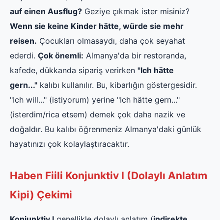
auf einen Ausflug?
Geziye çıkmak ister misiniz?
Wenn sie keine Kinder hätte, würde sie mehr
reisen.
Çocukları olmasaydı, daha çok seyahat
ederdi.
Çok önemli:
Almanya'da bir restoranda,
kafede, dükkanda sipariş verirken
"Ich hätte
gern..."
kalıbı kullanılır. Bu, kibarlığın göstergesidir.
"Ich will..." (istiyorum) yerine "Ich hätte gern..."
(isterdim/rica etsem) demek çok daha nazik ve
doğaldır. Bu kalıbı öğrenmeniz Almanya'daki günlük
hayatınızı çok kolaylaştıracaktır.
Haben Fiili Konjunktiv I (Dolaylı Anlatım
Kipi) Çekimi
Konjunktiv I
genellikle dolaylı anlatım (
indirekte