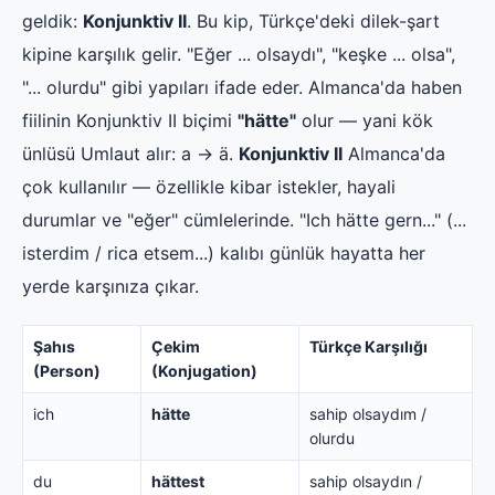
geldik:
Konjunktiv II
. Bu kip, Türkçe'deki dilek-şart
kipine karşılık gelir. "Eğer ... olsaydı", "keşke ... olsa",
"... olurdu" gibi yapıları ifade eder. Almanca'da haben
fiilinin Konjunktiv II biçimi
"hätte"
olur — yani kök
ünlüsü Umlaut alır: a → ä.
Konjunktiv II
Almanca'da
çok kullanılır — özellikle kibar istekler, hayali
durumlar ve "eğer" cümlelerinde. "Ich hätte gern..." (...
isterdim / rica etsem...) kalıbı günlük hayatta her
yerde karşınıza çıkar.
Şahıs
Çekim
Türkçe Karşılığı
(Person)
(Konjugation)
ich
hätte
sahip olsaydım /
olurdu
du
hättest
sahip olsaydın /