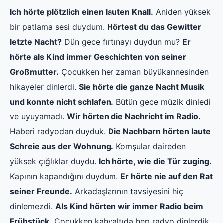
Ich hörte plötzlich einen lauten Knall.
Aniden yüksek
bir patlama sesi duydum.
Hörtest du das Gewitter
letzte Nacht?
Dün gece fırtınayı duydun mu?
Er
hörte als Kind immer Geschichten von seiner
Großmutter.
Çocukken her zaman büyükannesinden
hikayeler dinlerdi.
Sie hörte die ganze Nacht Musik
und konnte nicht schlafen.
Bütün gece müzik dinledi
ve uyuyamadı.
Wir hörten die Nachricht im Radio.
Haberi radyodan duyduk.
Die Nachbarn hörten laute
Schreie aus der Wohnung.
Komşular daireden
yüksek çığlıklar duydu.
Ich hörte, wie die Tür zuging.
Kapının kapandığını duydum.
Er hörte nie auf den Rat
seiner Freunde.
Arkadaşlarının tavsiyesini hiç
dinlemezdi.
Als Kind hörten wir immer Radio beim
Frühstück.
Çocukken kahvaltıda hep radyo dinlerdik.