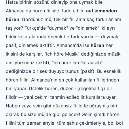
Hatta birinin sözünü dinleyip ona uymak bile
Almanca'da hören fiiliyle ifade edilir:
auf jemanden
hören
. Gördünüz mü, tek bir fiil ama kaç farklı anlam
taşıyor? Türkçe'de "duymak" ve "dinlemek" iki ayrı
fiildir ve aralarında önemli bir fark vardır — duymak
pasif, dinlemek aktiftir. Almanca'da ise
hören
her
ikisini de karşılar. "Ich höre Musik" dediğinizde müzik
dinliyorsunuz (aktif), "Ich höre ein Geräusch"
dediğinizde bir ses duyuyorsunuz (pasif). Bu esneklik
hören fiilini Almanca'nın en çok kullanılan fiillerinden
biri yapar. Üstelik hören, düzenli (regelmäßig) bir
fiildir — yani çekimi tahmin edilebilir kurallara uyar.
Haben veya sein gibi düzensiz fiillerle uğraşmış biri
olarak bu size müjde gibi gelecek! Gelin şimdi hören
fiilini tüm zamanlarıyla, tüm şahıs çekimleriyle, bol bol