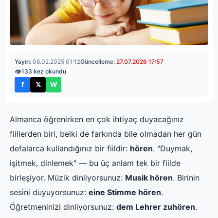
Yayın:
06.02.2025 01:12
Güncelleme:
27.07.2026 17:57
👁
133 kez okundu
f
𝕏
W
Facebook'ta paylaş
X'te paylaş
WhatsApp'ta paylaş
Almanca öğrenirken en çok ihtiyaç duyacağınız
fiillerden biri, belki de farkında bile olmadan her gün
defalarca kullandığınız bir fiildir:
hören
. "Duymak,
işitmek, dinlemek" — bu üç anlam tek bir fiilde
birleşiyor. Müzik dinliyorsunuz:
Musik hören
. Birinin
sesini duyuyorsunuz:
eine Stimme hören
.
Öğretmeninizi dinliyorsunuz:
dem Lehrer zuhören
.