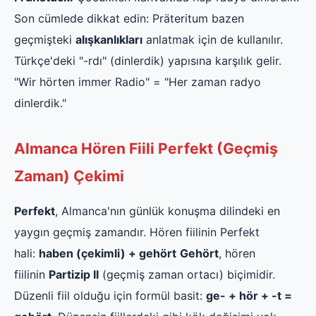
Son cümlede dikkat edin: Präteritum bazen
geçmişteki
alışkanlıkları
anlatmak için de kullanılır.
Türkçe'deki "-rdı" (dinlerdik) yapısına karşılık gelir.
"Wir hörten immer Radio" = "Her zaman radyo
dinlerdik."
Almanca Hören Fiili Perfekt (Geçmiş
Zaman) Çekimi
Perfekt
, Almanca'nın günlük konuşma dilindeki en
yaygın geçmiş zamandır. Hören fiilinin Perfekt
hali:
haben (çekimli) + gehört
Gehört
, hören
fiilinin
Partizip II
(geçmiş zaman ortacı) biçimidir.
Düzenli fiil olduğu için formül basit:
ge- + hör + -t =