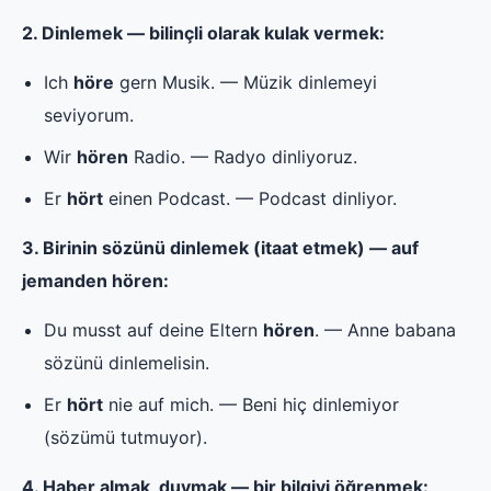
2. Dinlemek — bilinçli olarak kulak vermek:
Ich
höre
gern Musik. — Müzik dinlemeyi
seviyorum.
Wir
hören
Radio. — Radyo dinliyoruz.
Er
hört
einen Podcast. — Podcast dinliyor.
3. Birinin sözünü dinlemek (itaat etmek) — auf
jemanden hören:
Du musst auf deine Eltern
hören
. — Anne babana
sözünü dinlemelisin.
Er
hört
nie auf mich. — Beni hiç dinlemiyor
(sözümü tutmuyor).
4. Haber almak, duymak — bir bilgiyi öğrenmek: