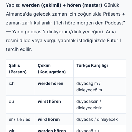
Yapısı:
werden (çekimli) + hören (mastar)
Günlük
Almanca'da gelecek zaman için çoğunlukla Präsens +
zaman zarfı kullanılır ("Ich höre morgen den Podcast"
— Yarın podcast'i dinliyorum/dinleyeceğim). Ama
resmi dilde veya vurgu yapmak istediğinizde Futur I
tercih edilir.
Şahıs
Çekim
Türkçe Karşılığı
(Person)
(Konjugation)
ich
werde hören
duyacağım /
dinleyeceğim
du
wirst hören
duyacaksın /
dinleyeceksin
er / sie / es
wird hören
duyacak / dinleyecek
wir
werden hören
duyacağız /