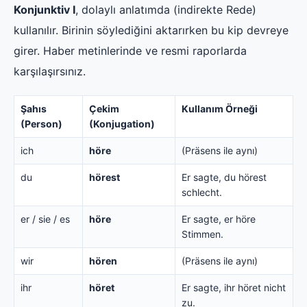
Konjunktiv I
, dolaylı anlatımda (indirekte Rede)
kullanılır. Birinin söylediğini aktarırken bu kip devreye
girer. Haber metinlerinde ve resmi raporlarda
karşılaşırsınız.
Şahıs
Çekim
Kullanım Örneği
(Person)
(Konjugation)
ich
höre
(Präsens ile aynı)
du
hörest
Er sagte, du hörest
schlecht.
er / sie / es
höre
Er sagte, er höre
Stimmen.
wir
hören
(Präsens ile aynı)
ihr
höret
Er sagte, ihr höret nicht
zu.