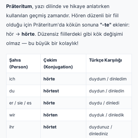
Präteritum
, yazı dilinde ve hikaye anlatırken
kullanılan geçmiş zamandır. Hören düzenli bir fiil
olduğu için Präteritum'da kökün sonuna
"-te"
eklenir:
hör →
hörte
. Düzensiz fiillerdeki gibi kök değişimi
olmaz — bu büyük bir kolaylık!
Şahıs
Çekim
Türkçe Karşılığı
(Person)
(Konjugation)
ich
hörte
duydum / dinledim
du
hörtest
duydun / dinledin
er / sie / es
hörte
duydu / dinledi
wir
hörten
duyduk / dinledik
ihr
hörtet
duydunuz /
dinlediniz