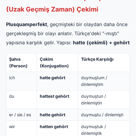
(Uzak Geçmiş Zaman) Çekimi
Plusquamperfekt
, geçmişteki bir olaydan daha önce
gerçekleşmiş bir olayı anlatır. Türkçe'deki "-mıştı"
yapısına karşılık gelir. Yapısı:
hatte (çekimli) + gehört
Şahıs
Çekim
Türkçe Karşılığı
(Person)
(Konjugation)
ich
hatte gehört
duymuştum /
dinlemiştim
du
hattest gehört
duymuştun /
dinlemiştin
er / sie / es
hatte gehört
duymuştu / dinlemişti
wir
hatten gehört
duymuştuk /
dinlemiştik