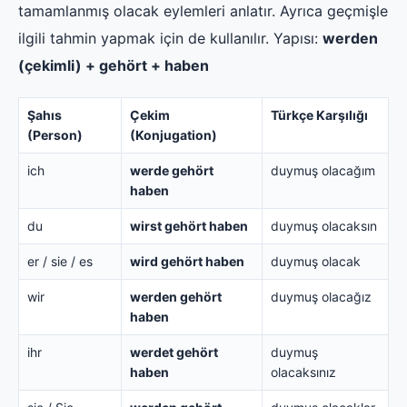
tamamlanmış olacak eylemleri anlatır. Ayrıca geçmişle
ilgili tahmin yapmak için de kullanılır. Yapısı:
werden
(çekimli) + gehört + haben
Şahıs
Çekim
Türkçe Karşılığı
(Person)
(Konjugation)
ich
werde gehört
duymuş olacağım
haben
du
wirst gehört haben
duymuş olacaksın
er / sie / es
wird gehört haben
duymuş olacak
wir
werden gehört
duymuş olacağız
haben
ihr
werdet gehört
duymuş
haben
olacaksınız