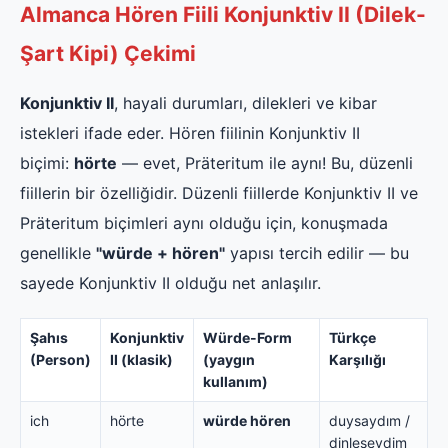
Almanca Hören Fiili Konjunktiv II (Dilek-
Şart Kipi) Çekimi
Konjunktiv II
, hayali durumları, dilekleri ve kibar
istekleri ifade eder. Hören fiilinin Konjunktiv II
biçimi:
hörte
— evet, Präteritum ile aynı! Bu, düzenli
fiillerin bir özelliğidir. Düzenli fiillerde Konjunktiv II ve
Präteritum biçimleri aynı olduğu için, konuşmada
genellikle
"würde + hören"
yapısı tercih edilir — bu
sayede Konjunktiv II olduğu net anlaşılır.
Şahıs
Konjunktiv
Würde-Form
Türkçe
(Person)
II (klasik)
(yaygın
Karşılığı
kullanım)
ich
hörte
würde hören
duysaydım /
dinleseydim