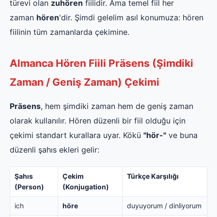
türevi olan
zuhören
fiilidir. Ama temel fiil her
zaman
hören
'dir. Şimdi gelelim asıl konumuza: hören
fiilinin tüm zamanlarda çekimine.
Almanca Hören Fiili Präsens (Şimdiki
Zaman / Geniş Zaman) Çekimi
Präsens
, hem şimdiki zaman hem de geniş zaman
olarak kullanılır. Hören düzenli bir fiil olduğu için
çekimi standart kurallara uyar. Kökü
"hör-"
ve buna
düzenli şahıs ekleri gelir:
Şahıs
Çekim
Türkçe Karşılığı
(Person)
(Konjugation)
ich
höre
duyuyorum / dinliyorum