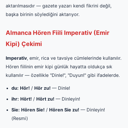
aktarılmasıdır — gazete yazarı kendi fikrini değil,
başka birinin söylediğini aktarıyor.
Almanca Hören Fiili Imperativ (Emir
Kipi) Çekimi
Imperativ
, emir, rica ve tavsiye cümlelerinde kullanılır.
Hören fiilinin emir kipi günlük hayatta oldukça sık
kullanılır — özellikle "Dinle!", "Duyun!" gibi ifadelerde.
du:
Hör!
/
Hör zu!
— Dinle!
ihr:
Hört!
/
Hört zu!
— Dinleyin!
Sie:
Hören Sie!
/
Hören Sie zu!
— Dinleyin!
(Resmi)