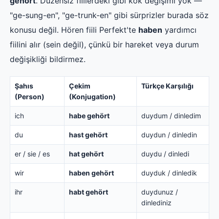
gehört
. Düzensiz fiillerdeki gibi kök değişimi yok —
"ge-sung-en", "ge-trunk-en" gibi sürprizler burada söz
konusu değil. Hören fiili Perfekt'te
haben
yardımcı
fiilini alır (sein değil), çünkü bir hareket veya durum
değişikliği bildirmez.
Şahıs
Çekim
Türkçe Karşılığı
(Person)
(Konjugation)
ich
habe gehört
duydum / dinledim
du
hast gehört
duydun / dinledin
er / sie / es
hat gehört
duydu / dinledi
wir
haben gehört
duyduk / dinledik
ihr
habt gehört
duydunuz /
dinlediniz