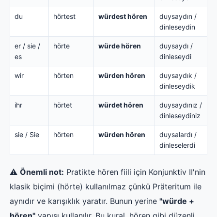
du
hörtest
würdest hören
duysaydın /
dinleseydin
er / sie /
hörte
würde hören
duysaydı /
es
dinleseydi
wir
hörten
würden hören
duysaydık /
dinleseydik
ihr
hörtet
würdet hören
duysaydınız /
dinleseydiniz
sie / Sie
hörten
würden hören
duysalardı /
dinleselerdi
⚠️
Önemli not:
Pratikte hören fiili için Konjunktiv II'nin
klasik biçimi (hörte) kullanılmaz çünkü Präteritum ile
aynıdır ve karışıklık yaratır. Bunun yerine
"würde +
hören"
yapısı kullanılır. Bu kural, hören gibi düzenli