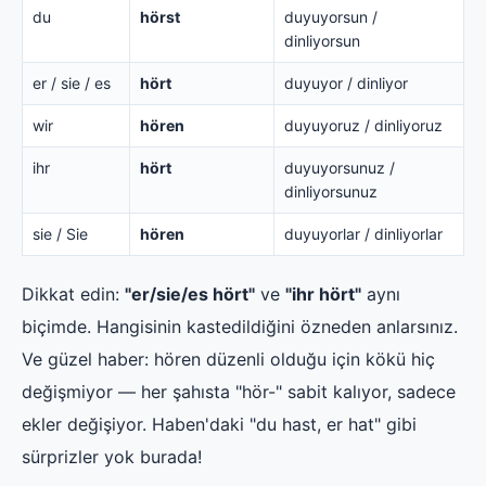
du
hörst
duyuyorsun /
dinliyorsun
er / sie / es
hört
duyuyor / dinliyor
wir
hören
duyuyoruz / dinliyoruz
ihr
hört
duyuyorsunuz /
dinliyorsunuz
sie / Sie
hören
duyuyorlar / dinliyorlar
Dikkat edin:
"er/sie/es hört"
ve
"ihr hört"
aynı
biçimde. Hangisinin kastedildiğini özneden anlarsınız.
Ve güzel haber: hören düzenli olduğu için kökü hiç
değişmiyor — her şahısta "hör-" sabit kalıyor, sadece
ekler değişiyor. Haben'daki "du hast, er hat" gibi
sürprizler yok burada!