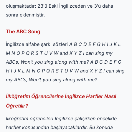
oluşmaktadır: 23'ü Eski İngilizceden ve 3'ü daha
sonra eklenmiştir.
The ABC Song
İngilizce alfabe şarkı sözleri
A B C D E F G
H I J K L
M N
O P Q R S T U
V W and X Y Z
I can sing my
ABCs,
Won’t you sing along with me?
A B C D E F G
H I J K L M N
O P Q R S T U
V W and X Y Z
I can sing
my ABCs,
Won’t you sing along with me?
İlköğretim Öğrencilerine İngilizce Harfler Nasıl
Öğretilir?
İlköğretim öğrencileri İngilizce çalışırken öncelikle
harfler konusundan başlayacaklardır. Bu konuda