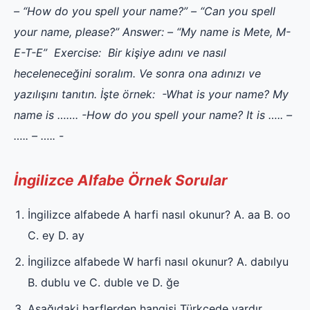
– “How do you spell your name?”
– “Can you spell
your name, please?”
Answer:
– “My name is Mete, M-
E-T-E”
Exercise:
Bir kişiye adını ve nasıl
heceleneceğini soralım. Ve sonra ona adınızı ve
yazılışını tanıtın. İşte örnek:
-What is your name?
My
name is …….
-How do you spell your name?
It is ….. –
….. – ….. -
İngilizce Alfabe Örnek Sorular
İngilizce alfabede A harfi nasıl okunur? A. aa B. oo
C. ey D. ay
İngilizce alfabede W harfi nasıl okunur? A. dabılyu
B. dublu ve C. duble ve D. ğe
Aşağıdaki harflerden hangisi Türkçede vardır