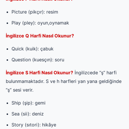
Picture (pikçır): resim
Play (pley): oyun,oynamak
İngilizce Q Harfi Nasıl Okunur?
Quick (kuik): çabuk
Question (kuesçın): soru
İngilizce S Harfi Nasıl Okunur?
İngilizcede “ş” harfi
bulunmamaktadır. S ve h harfleri yan yana geldiğinde
“ş” sesi verir.
Ship (şip): gemi
Sea (sii): deniz
Story (sıtori): hikâye