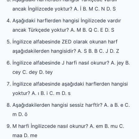
ancak İngilizcede yoktur? A. İ B. M C. N D. S
Aşağıdaki harflerden hangisi İngilizcede vardır
ancak Türkçede yoktur? A. M B. Q C. E D. S
İngilizce alfabesinde ZED olarak okunan harf
aşağıdakilerden hangisidir? A. S B. B C. J D. Z
İngilizce alfabesinde J harfi nasıl okunur? A. jey B.
cey C. dey D. tey
İngilizce alfabesinde aşağıdaki harflerden hangisi
yoktur? A. ı B. i C. m D. s
Aşağıdakilerden hangisi sessiz harftir? A. a B. e C.
m D. ö
M harfi İngilizcede nasıl okunur? A. em B. mu C.
maa D. me