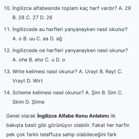
İngilizce alfabesinde toplam kaç harf vardır? A. 29
B. 28 C. 27 D. 26
İngilizcede au harfleri yanyanayken nasıl okunur?
A. o B. uu C. aa D. ağ
İngilizcede oe harfleri yanyanayken nasıl okunur?
A. ohe B. eho C. u D. o
Write kelimesi nasıl okunur? A. Urayt B. Rayt C.
Vrayt D. Wirt
Scheme kelimesi nasıl okunur? A. Şim B. Sim C.
Skim D. Şiime
Genel olarak
İngilizce Alfabe Konu Anlatımı
ilk
bakışta basit gibi görünüyor olabilir. Fakat her harfin
pek çok farklı telaffuza sahip olabileceğini fark