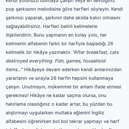
kendi yolunuzu bulmaya çalışın veya en sevdiğiniz
pop şarkısının melodisine göre harfleri söyleyin. Kendi
şarkınızı yaparak, şarkının daha akılda kalıcı olmasını
sağlayabilirsiniz. Harfleri belirli kelimelerle
ilişkilendirin. Bunu yapmanın en kolay yolu, her
kelimenin alfabenin farklı bir harfiyle başladığı 26
kelimelik bir hikâye yazmaktır.
“After breakfast, cats
destroyed everything. Fish, games, household
items…”
Hikâyeye devam ederken kendi anılarınızdan
yararlanın ve sırayla 26 harfin hepsini kullanmaya
çalışın. Unutmayın, mükemmel bir anlam ifade etmesi
gerekmez! Hikâye ne kadar saçma olursa, onu
hatırlama olasılığınız o kadar artar, bu yüzden bu
alıştırmayı uygularken mutlaka eğlenin! İngiliz
alfabesini öğrenirken bol bol tekrar yapmayı ve harf