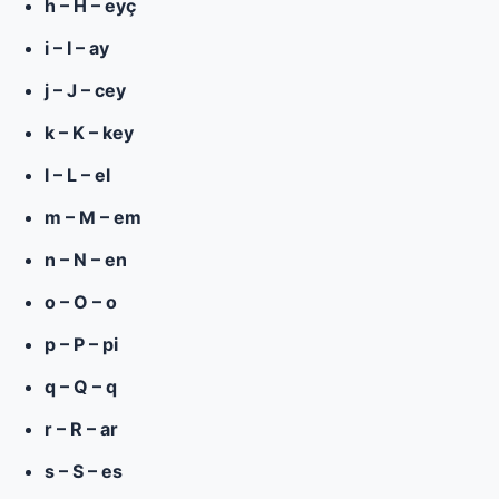
h – H – eyç
i – I – ay
j – J – cey
k – K – key
l – L – el
m – M – em
n – N – en
o – O – o
p – P – pi
q – Q – q
r – R – ar
s – S – es