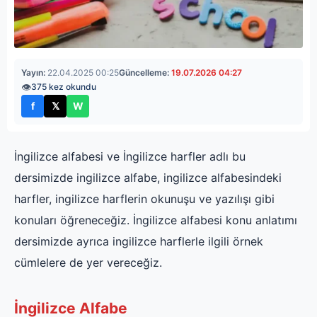
Yayın:
22.04.2025 00:25
Güncelleme:
19.07.2026 04:27
👁
375 kez okundu
f
𝕏
W
Facebook'ta paylaş
X'te paylaş
WhatsApp'ta paylaş
İngilizce alfabesi ve İngilizce harfler adlı bu
dersimizde ingilizce alfabe, ingilizce alfabesindeki
harfler, ingilizce harflerin okunuşu ve yazılışı gibi
konuları öğreneceğiz. İngilizce alfabesi konu anlatımı
dersimizde ayrıca ingilizce harflerle ilgili örnek
cümlelere de yer vereceğiz.
İngilizce Alfabe