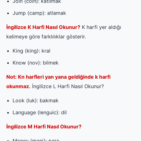
Join (coin): katılmak
Jump (camp): atlamak
İngilizce K Harfi Nasıl Okunur?
K harfi yer aldığı
kelimeye göre farklılıklar gösterir.
King (king): kral
Know (nov): bilmek
Not: Kn harfleri yan yana geldiğinde k harfi
okunmaz.
İngilizce L Harfi Nasıl Okunur?
Look (luk): bakmak
Language (lenguic): dil
İngilizce M Harfi Nasıl Okunur?
Money (mani): para