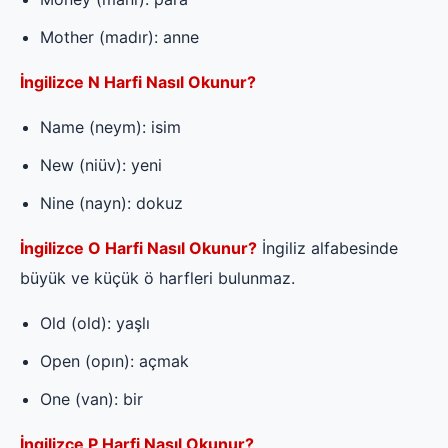
Mother (madır): anne
İngilizce N Harfi Nasıl Okunur?
Name (neym): isim
New (niüv): yeni
Nine (nayn): dokuz
İngilizce O Harfi Nasıl Okunur?
İngiliz alfabesinde
büyük ve küçük ö harfleri bulunmaz.
Old (old): yaşlı
Open (opın): açmak
One (van): bir
İngilizce P Harfi Nasıl Okunur?