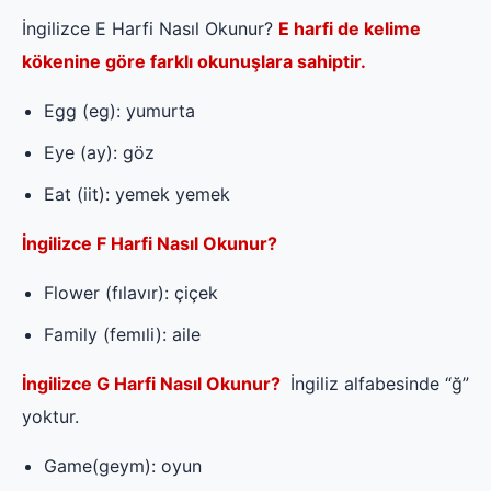
İngilizce E Harfi Nasıl Okunur?
E harfi de kelime
kökenine göre farklı okunuşlara sahiptir.
Egg (eg): yumurta
Eye (ay): göz
Eat (iit): yemek yemek
İngilizce F Harfi Nasıl Okunur?
Flower (fılavır): çiçek
Family (femıli): aile
İngilizce G Harfi Nasıl Okunur?
İngiliz alfabesinde “ğ”
yoktur.
Game(geym): oyun