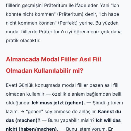
fiillerin geçmişini Präteritum ile ifade eder. Yani "Ich
konnte nicht kommen" (Präteritum) denir, "Ich habe
nicht kommen können" (Perfekt) yerine. Bu yüzden
modal fiillerde Präteritum'u iyi öğrenmeniz çok daha
pratik olacaktır.
Almancada Modal Fiiller Asıl Fiil
Olmadan Kullanılabilir mi?
Evet! Günlük konuşmada modal fiiller bazen asıl fiil
olmadan kullanılır — özellikle anlam bağlamdan belli
olduğunda:
Ich muss jetzt (gehen).
— Şimdi gitmem
lazım. → "gehen" söylenmese de anlaşılır.
Kannst du
das (machen)?
— Bunu yapabilir misin?
Ich will das
nicht (haben/machen).
— Bunu istemiyorum.
Er