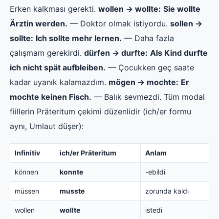
Erken kalkması gerekti.
wollen → wollte:
Sie wollte
Ärztin werden.
— Doktor olmak istiyordu.
sollen →
sollte:
Ich sollte mehr lernen.
— Daha fazla
çalışmam gerekirdi.
dürfen → durfte:
Als Kind durfte
ich nicht spät aufbleiben.
— Çocukken geç saate
kadar uyanık kalamazdım.
mögen → mochte:
Er
mochte keinen Fisch.
— Balık sevmezdi. Tüm modal
fiillerin Präteritum çekimi düzenlidir (ich/er formu
aynı, Umlaut düşer):
Infinitiv
ich/er Präteritum
Anlam
können
konnte
-ebildi
müssen
musste
zorunda kaldı
wollen
wollte
istedi