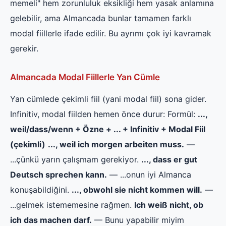
memeli" hem zorunluluk eksikliği hem yasak anlamına
gelebilir, ama Almancada bunlar tamamen farklı
modal fiillerle ifade edilir. Bu ayrımı çok iyi kavramak
gerekir.
Almancada Modal Fiillerle Yan Cümle
Yan cümlede çekimli fiil (yani modal fiil) sona gider.
Infinitiv, modal fiilden hemen önce durur: Formül:
...,
weil/dass/wenn + Özne + ... + Infinitiv + Modal Fiil
(çekimli)
..., weil ich morgen arbeiten muss.
—
...çünkü yarın çalışmam gerekiyor.
..., dass er gut
Deutsch sprechen kann.
— ...onun iyi Almanca
konuşabildiğini.
..., obwohl sie nicht kommen will.
—
...gelmek istememesine rağmen.
Ich weiß nicht, ob
ich das machen darf.
— Bunu yapabilir miyim