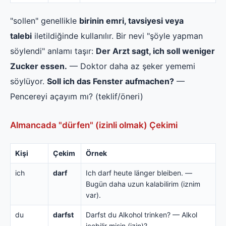
"sollen" genellikle
birinin emri, tavsiyesi veya
talebi
iletildiğinde kullanılır. Bir nevi "şöyle yapman
söylendi" anlamı taşır:
Der Arzt sagt, ich soll weniger
Zucker essen.
— Doktor daha az şeker yememi
söylüyor.
Soll ich das Fenster aufmachen?
—
Pencereyi açayım mı? (teklif/öneri)
Almancada "dürfen" (izinli olmak) Çekimi
Kişi
Çekim
Örnek
ich
darf
Ich darf heute länger bleiben. —
Bugün daha uzun kalabilirim (iznim
var).
du
darfst
Darfst du Alkohol trinken? — Alkol
içebilir misin (izin)?