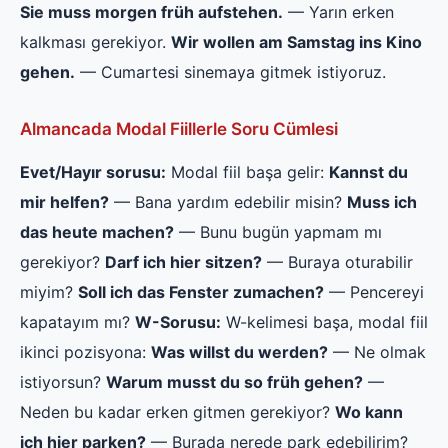
Sie muss morgen früh aufstehen.
— Yarın erken
kalkması gerekiyor.
Wir wollen am Samstag ins Kino
gehen.
— Cumartesi sinemaya gitmek istiyoruz.
Almancada Modal Fiillerle Soru Cümlesi
Evet/Hayır sorusu:
Modal fiil başa gelir:
Kannst du
mir helfen?
— Bana yardım edebilir misin?
Muss ich
das heute machen?
— Bunu bugün yapmam mı
gerekiyor?
Darf ich hier sitzen?
— Buraya oturabilir
miyim?
Soll ich das Fenster zumachen?
— Pencereyi
kapatayım mı?
W-Sorusu:
W-kelimesi başa, modal fiil
ikinci pozisyona:
Was willst du werden?
— Ne olmak
istiyorsun?
Warum musst du so früh gehen?
—
Neden bu kadar erken gitmen gerekiyor?
Wo kann
ich hier parken?
— Burada nerede park edebilirim?