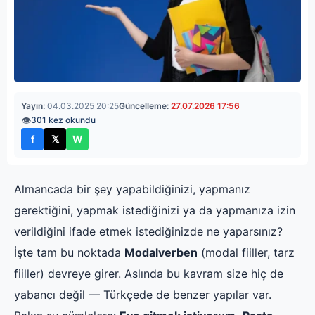
Yayın:
04.03.2025 20:25
Güncelleme:
27.07.2026 17:56
👁
301 kez okundu
f
𝕏
W
Facebook'ta paylaş
X'te paylaş
WhatsApp'ta paylaş
Almancada bir şey yapabildiğinizi, yapmanız
gerektiğini, yapmak istediğinizi ya da yapmanıza izin
verildiğini ifade etmek istediğinizde ne yaparsınız?
İşte tam bu noktada
Modalverben
(modal fiiller, tarz
fiiller) devreye girer. Aslında bu kavram size hiç de
yabancı değil — Türkçede de benzer yapılar var.