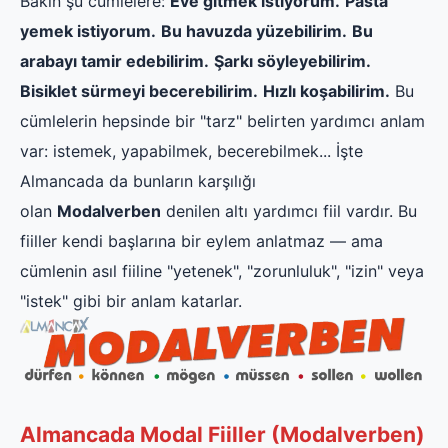
Bakın şu cümlelere:
Eve gitmek istiyorum.
Pasta
yemek istiyorum.
Bu havuzda yüzebilirim.
Bu
arabayı tamir edebilirim.
Şarkı söyleyebilirim.
Bisiklet sürmeyi becerebilirim.
Hızlı koşabilirim.
Bu
cümlelerin hepsinde bir "tarz" belirten yardımcı anlam
var: istemek, yapabilmek, becerebilmek... İşte
Almancada da bunların karşılığı
olan
Modalverben
denilen altı yardımcı fiil vardır. Bu
fiiller kendi başlarına bir eylem anlatmaz — ama
cümlenin asıl fiiline "yetenek", "zorunluluk", "izin" veya
"istek" gibi bir anlam katarlar.
Almancada Modal Fiiller (Modalverben)