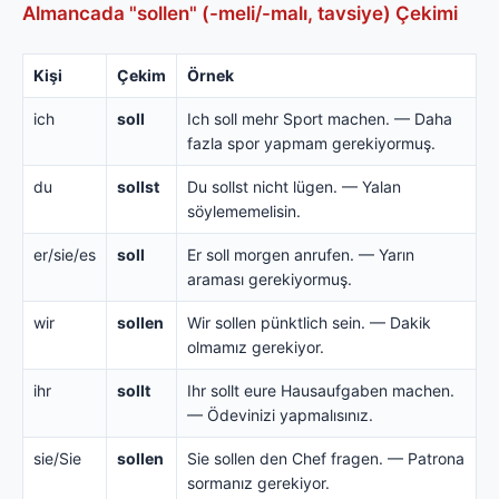
Almancada "sollen" (-meli/-malı, tavsiye) Çekimi
Kişi
Çekim
Örnek
ich
soll
Ich soll mehr Sport machen. — Daha
fazla spor yapmam gerekiyormuş.
du
sollst
Du sollst nicht lügen. — Yalan
söylememelisin.
er/sie/es
soll
Er soll morgen anrufen. — Yarın
araması gerekiyormuş.
wir
sollen
Wir sollen pünktlich sein. — Dakik
olmamız gerekiyor.
ihr
sollt
Ihr sollt eure Hausaufgaben machen.
— Ödevinizi yapmalısınız.
sie/Sie
sollen
Sie sollen den Chef fragen. — Patrona
sormanız gerekiyor.