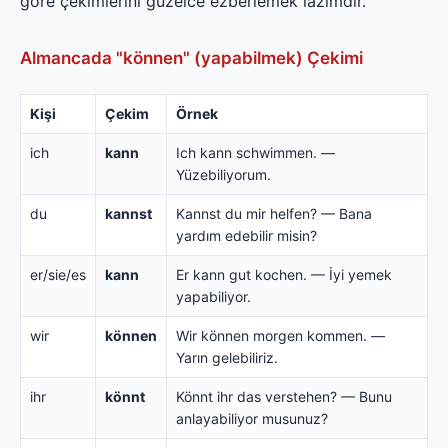
göre çekimlerini güzelce ezberlemek lazımdır.
Almancada "können" (yapabilmek) Çekimi
Kişi
Çekim
Örnek
ich
kann
Ich kann schwimmen. —
Yüzebiliyorum.
du
kannst
Kannst du mir helfen? — Bana
yardım edebilir misin?
er/sie/es
kann
Er kann gut kochen. — İyi yemek
yapabiliyor.
wir
können
Wir können morgen kommen. —
Yarın gelebiliriz.
ihr
könnt
Könnt ihr das verstehen? — Bunu
anlayabiliyor musunuz?