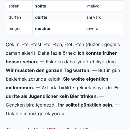
sollen
sollte
-meliydi
dürfen
durfte
izni vardı
mögen
mochte
severdi
Çekim: -te, -test, -te, -ten, -tet, -ten (düzenli geçmiş
zaman ekleri). Daha fazla örnek:
Ich konnte früher
besser sehen.
— Eskiden daha iyi görebiliyordum.
Wir mussten den ganzen Tag warten.
— Bütün gün
beklemek zorunda kaldık.
Sie wollte eigentlich
mitkommen.
— Aslında birlikte gelmek istiyordu.
Er
durfte als Jugendlicher kein Bier trinken.
—
Gençken bira içemezdi.
Ihr solltet pünktlich sein.
—
Dakik olmanız gerekiyordu.