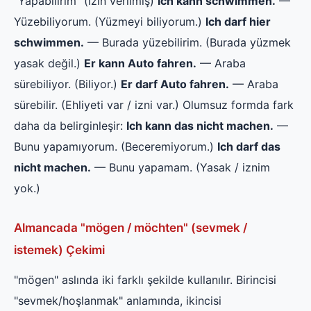
"Yapabilirim" (izin verilmiş)
Ich kann schwimmen.
—
Yüzebiliyorum. (Yüzmeyi biliyorum.)
Ich darf hier
schwimmen.
— Burada yüzebilirim. (Burada yüzmek
yasak değil.)
Er kann Auto fahren.
— Araba
sürebiliyor. (Biliyor.)
Er darf Auto fahren.
— Araba
sürebilir. (Ehliyeti var / izni var.) Olumsuz formda fark
daha da belirginleşir:
Ich kann das nicht machen.
—
Bunu yapamıyorum. (Beceremiyorum.)
Ich darf das
nicht machen.
— Bunu yapamam. (Yasak / iznim
yok.)
Almancada "mögen / möchten" (sevmek /
istemek) Çekimi
"mögen" aslında iki farklı şekilde kullanılır. Birincisi
"sevmek/hoşlanmak" anlamında, ikincisi