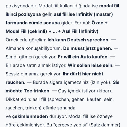
pozisyondadır. Modal fiil kullanıldığında ise
modal fiil
ikinci pozisyona
gelir,
asıl fiil ise Infinitiv (mastar)
formunda cümle sonuna
gider. Formül:
Özne +
Modal Fiil (çekimli) + ... + Asıl Fiil (Infinitiv)
Örneklerle görelim:
Ich kann Deutsch sprechen.
—
Almanca konuşabiliyorum.
Du musst jetzt gehen.
—
Şimdi gitmen gerekiyor.
Er will ein Auto kaufen.
—
Bir araba satın almak istiyor.
Wir sollen leise sein.
—
Sessiz olmamız gerekiyor.
Ihr dürft hier nicht
rauchen.
— Burada sigara içemezsiniz (izin yok).
Sie
möchte Tee trinken.
— Çay içmek istiyor (kibar).
Dikkat edin: asıl fiil (sprechen, gehen, kaufen, sein,
rauchen, trinken) cümle sonunda
ve
çekimlenmeden
duruyor. Modal fiil ise özneye
göre çekimleniyor. Bu "çerçeve yapısı" (Satzklammer)