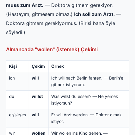
muss zum Arzt.
— Doktora gitmem gerekiyor.
(Hastayım, gitmesem olmaz.)
Ich soll zum Arzt.
—
Doktora gitmem gerekiyormuş. (Birisi bana öyle
söyledi.)
Almancada "wollen" (istemek) Çekimi
Kişi
Çekim
Örnek
ich
will
Ich will nach Berlin fahren. — Berlin'e
gitmek istiyorum.
du
willst
Was willst du essen? — Ne yemek
istiyorsun?
er/sie/es
will
Er will Arzt werden. — Doktor olmak
istiyor.
wir
wollen
Wir wollen ins Kino gehen. —