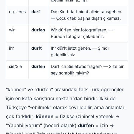
er/sie/es
darf
Das Kind darf nicht allein rausgehen.
— Çocuk tek başına dışarı çıkamaz.
wir
dürfen
Wir dürfen hier fotografieren. —
Burada fotoğraf çekebiliriz.
ihr
dürft
Ihr dürft jetzt gehen. — Şimdi
gidebilirsiniz.
sie/Sie
dürfen
Darf ich Sie etwas fragen? — Size bir
şey sorabilir miyim?
"können" ve "dürfen" arasındaki fark Türk öğrenciler
için en kafa karıştırıcı noktalardan biridir. İkisi de
Türkçeye "-ebilmek" olarak çevrilebilir, ama anlamları
çok farklıdır:
können
= fiziksel/zihinsel yetenek →
"Yapabiliyorum" (beceri olarak)
dürfen
= izin →