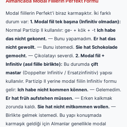
Almancada Modal Fiillerin Perfekt Formu
Modal fiillerin Perfekt'i biraz karmaşıktır. İki farklı
durum var:
1. Modal fiil tek başına (Infinitiv olmadan):
Normal Partizip II kullanılır: ge- + kök + -t
Ich habe
das nicht gekonnt.
— Bunu yapamadım.
Er hat das
nicht gewollt.
— Bunu istemedi.
Sie hat Schokolade
gemocht.
— Çikolatayı severdi.
2. Modal fiil +
Infinitiv (asıl fiille birlikte):
Bu durumda
çift
mastar
(Doppelter Infinitiv / Ersatzinfinitiv) yapısı
kullanılır. Partizip II yerine modal fiilin Infinitiv formu
gelir:
Ich habe nicht kommen können.
— Gelemedim.
Er hat früh aufstehen müssen.
— Erken kalkmak
zorunda kaldı.
Sie hat nicht mitkommen wollen.
—
Birlikte gelmek istemedi. Bu yapı konuşmada
karmaşık geldiği için Almanlar genellikle modal