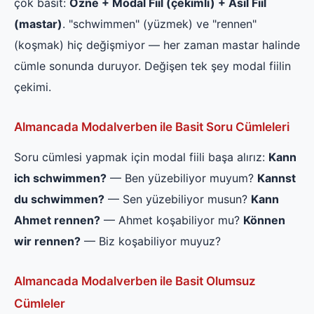
çok basit:
Özne + Modal Fiil (çekimli) + Asıl Fiil
(mastar)
. "schwimmen" (yüzmek) ve "rennen"
(koşmak) hiç değişmiyor — her zaman mastar halinde
cümle sonunda duruyor. Değişen tek şey modal fiilin
çekimi.
Almancada Modalverben ile Basit Soru Cümleleri
Soru cümlesi yapmak için modal fiili başa alırız:
Kann
ich schwimmen?
— Ben yüzebiliyor muyum?
Kannst
du schwimmen?
— Sen yüzebiliyor musun?
Kann
Ahmet rennen?
— Ahmet koşabiliyor mu?
Können
wir rennen?
— Biz koşabiliyor muyuz?
Almancada Modalverben ile Basit Olumsuz
Cümleler