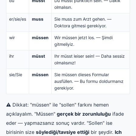
du
musst
Du musst pünktlich sein. — Dakik
olmalısın.
er/sie/es
muss
Sie muss zum Arzt gehen. —
Doktora gitmesi gerekiyor.
wir
müssen
Wir müssen jetzt los. — Şimdi
gitmeliyiz.
ihr
müsst
Ihr müsst leiser sein! — Daha sessiz
olmalısınız!
sie/Sie
müssen
Sie müssen dieses Formular
ausfüllen. — Bu formu doldurmanız
gerekiyor.
⚠️ Dikkat: "müssen" ile "sollen" farkını hemen
açıklayalım. "Müssen"
gerçek bir zorunluluğu
ifade
eder — yapmazsanız sonuç vardır. "Sollen" ise
birisinin size
söylediği/tavsiye ettiği
bir şeydir.
Ich