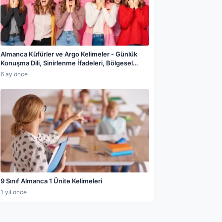
Almanca Küfürler ve Argo Kelimeler - Günlük
Konuşma Dili, Sinirlenme İfadeleri, Bölgesel
Farklılıklar ve Diyalog Örnekleri
6 ay önce
9 Sınıf Almanca 1 Ünite Kelimeleri
1 yıl önce