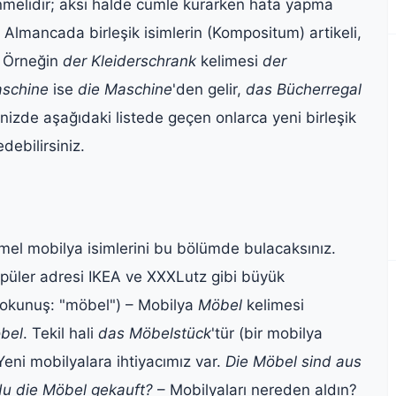
lenmelidir; aksi halde cümle kurarken hata yapma
Almancada birleşik isimlerin (Kompositum) artikeli,
. Örneğin
der Kleiderschrank
kelimesi
der
aschine
ise
die Maschine
'den gelir,
das Bücherregal
iğinizde aşağıdaki listede geçen onlarca yeni birleşik
debilirsiniz.
emel mobilya isimlerini bu bölümde bulacaksınız.
opüler adresi IKEA ve XXXLutz gibi büyük
okunuş: "möbel") – Mobilya
Möbel
kelimesi
bel
. Tekil hali
das Möbelstück
'tür (bir mobilya
eni mobilyalara ihtiyacımız var.
Die Möbel sind aus
u die Möbel gekauft?
– Mobilyaları nereden aldın?