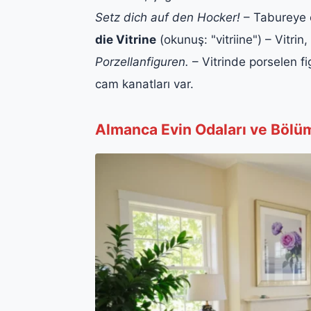
Setz dich auf den Hocker!
– Tabureye 
die Vitrine
(okunuş: "vitriine") – Vitrin
Porzellanfiguren.
– Vitrinde porselen fi
cam kanatları var.
Almanca Evin Odaları ve Bölüm