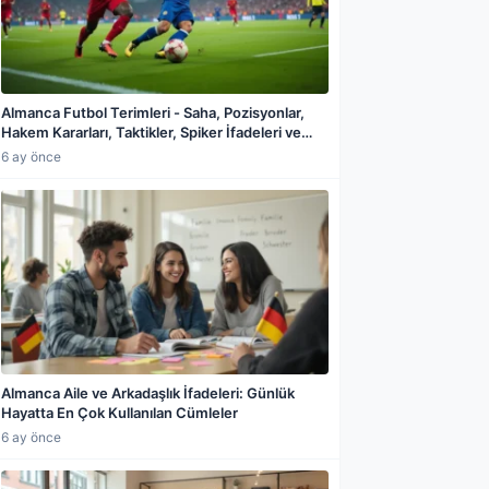
Almanca Futbol Terimleri - Saha, Pozisyonlar,
Hakem Kararları, Taktikler, Spiker İfadeleri ve
Taraftar Tezahüratları
6 ay önce
a paylaş
Almanca Aile ve Arkadaşlık İfadeleri: Günlük
Hayatta En Çok Kullanılan Cümleler
6 ay önce