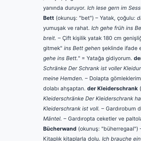
yanında duruyor.
Ich lese gern im Sess
Bett
(okunuş: "bet") – Yatak, çoğulu:
d
yumuşak ve rahat.
Ich gehe früh ins Be
breit.
– Çift kişilik yatak 180 cm genişl
gitmek"
ins Bett gehen
şeklinde ifade e
gehe ins Bett."
= Yatağa gidiyorum.
de
Schränke
Der Schrank ist voller Kleidu
meine Hemden.
– Dolapta gömleklerim 
dolabı ahşaptan.
der Kleiderschrank
(
Kleiderschränke
Der Kleiderschrank ha
Kleiderschrank ist voll.
– Gardırobum d
Mäntel.
– Gardıropta ceketler ve paltola
Bücherwand
(okunuş: "büherregaal") 
Kitaplık kitaplarla dolu.
Ich brauche ei