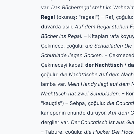
var.
Das Bücherregal steht im Wohnzi
Regal
(okunuş: "regaal") – Raf, çoğulu
duvarda asılı.
Auf dem Regal stehen F
Bücher ins Regal.
– Kitapları rafa koy
Çekmece, çoğulu:
die Schubladen
Die
Schublade liegen Socken.
– Çekmecede
Çekmeceyi kapat!
der Nachttisch
/
da
çoğulu:
die Nachttische
Auf dem Nacht
lamba var.
Mein Handy liegt auf dem N
Nachttisch hat zwei Schubladen.
– Kom
"kauçtiş") – Sehpa, çoğulu:
die Coucht
kanepenin önünde duruyor.
Auf dem Co
dergiler var.
Der Couchtisch ist aus Gla
– Tabure, çoğulu:
die Hocker
Der Hocke