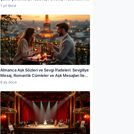
Tüm Zamanlarda Kullanımı
1 yıl önce
Almanca Aşk Sözleri ve Sevgi İfadeleri: Sevgiliye
Mesaj, Romantik Cümleler ve Aşk Mesajları İle
Flört Cümleleri
6 ay önce