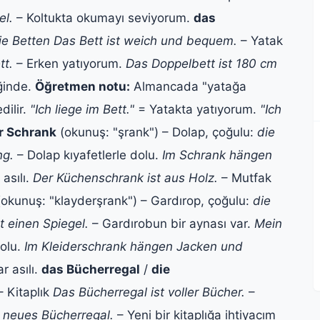
el.
– Koltukta okumayı seviyorum.
das
ie Betten
Das Bett ist weich und bequem.
– Yatak
tt.
– Erken yatıyorum.
Das Doppelbett ist 180 cm
iğinde.
Öğretmen notu:
Almancada "yatağa
dilir.
"Ich liege im Bett."
= Yatakta yatıyorum.
"Ich
r Schrank
(okunuş: "şrank") – Dolap, çoğulu:
die
ng.
– Dolap kıyafetlerle dolu.
Im Schrank hängen
asılı.
Der Küchenschrank ist aus Holz.
– Mutfak
okunuş: "klayderşrank") – Gardırop, çoğulu:
die
t einen Spiegel.
– Gardırobun bir aynası var.
Mein
olu.
Im Kleiderschrank hängen Jacken und
r asılı.
das Bücherregal
/
die
– Kitaplık
Das Bücherregal ist voller Bücher.
–
n neues Bücherregal.
– Yeni bir kitaplığa ihtiyacım