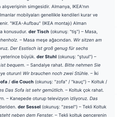
lışverişinin simgesidir. Almanya, IKEA'nın
lmanlar mobilyaları genellikle kendileri kurar ve
enir. "IKEA-Aufbau" (IKEA montajı) Alman
aka konusudur.
der Tisch
(okunuş: "tiş") – Masa,
chenholz.
– Masa meşe ağacından.
Wir sitzen am
oruz.
Der Esstisch ist groß genug für sechs
n yeterince büyük.
der Stuhl
(okunuş: "ştuul") –
 ist bequem.
– Sandalye rahat.
Bitte nehmen Sie
ye oturun!
Wir brauchen noch zwei Stühle.
– İki
Sofa
/
die Couch
(okunuş: "zofa" / "kauç") – Koltuk /
es
Das Sofa ist sehr gemütlich.
– Koltuk çok rahat.
rn.
– Kanepede oturup televizyon izliyoruz.
Das
 deriden.
der Sessel
(okunuş: "zesel") – Tekli Koltuk
 steht neben dem Fenster.
– Tekli koltuk pencerenin