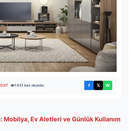
👁
f
𝕏
W
10:27
1.631 kez okundu
Facebook'ta paylaş
X'te paylaş
WhatsApp't
 Mobilya, Ev Aletleri ve Günlük Kullanım