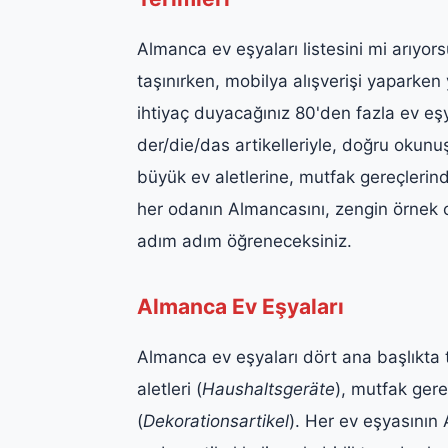
Almanca ev eşyaları listesini mi arıyo
taşınırken, mobilya alışverişi yapark
ihtiyaç duyacağınız 80'den fazla ev eş
der/die/das artikelleriyle, doğru okunuş
büyük ev aletlerine, mutfak gereçlerin
her odanın Almancasını, zengin örnek c
adım adım öğreneceksiniz.
Almanca Ev Eşyaları
Almanca ev eşyaları dört ana başlıkta t
aletleri (
Haushaltsgeräte
), mutfak gereç
(
Dekorationsartikel
). Her ev eşyasının 