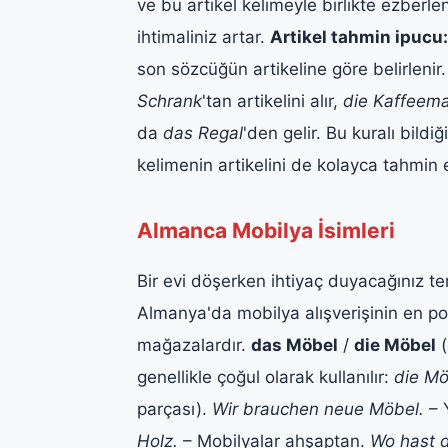
ve bu artikel kelimeyle birlikte ezber
ihtimaliniz artar.
Artikel tahmin ipucu:
son sözcüğün artikeline göre belirlenir
Schrank
'tan artikelini alır,
die Kaffeem
da
das Regal
'den gelir. Bu kuralı bild
kelimenin artikelini de kolayca tahmin e
Almanca Mobilya İsimleri
Bir evi döşerken ihtiyaç duyacağınız t
Almanya'da mobilya alışverişinin en p
mağazalardır.
das Möbel
/
die Möbel
(
genellikle çoğul olarak kullanılır:
die Mö
parçası).
Wir brauchen neue Möbel.
– Y
Holz.
– Mobilyalar ahşaptan.
Wo hast d