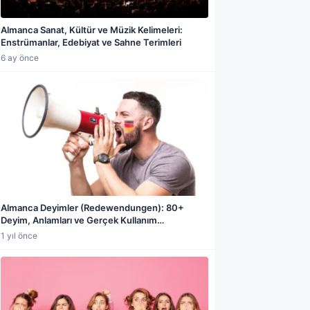
Almanca Sanat, Kültür ve Müzik Kelimeleri:
Enstrümanlar, Edebiyat ve Sahne Terimleri
6 ay önce
Almanca Deyimler (Redewendungen): 80+
Deyim, Anlamları ve Gerçek Kullanım
Örnekleriyle Tam Rehber
1 yıl önce