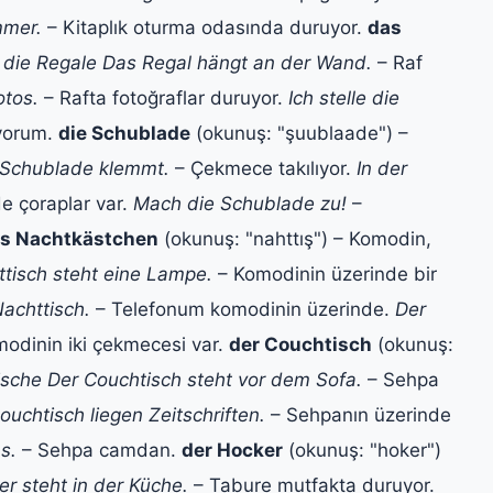
mmer.
– Kitaplık oturma odasında duruyor.
das
:
die Regale
Das Regal hängt an der Wand.
– Raf
otos.
– Rafta fotoğraflar duruyor.
Ich stelle die
uyorum.
die Schublade
(okunuş: "şuublaade") –
 Schublade klemmt.
– Çekmece takılıyor.
In der
 çoraplar var.
Mach die Schublade zu!
–
s Nachtkästchen
(okunuş: "nahttış") – Komodin,
tisch steht eine Lampe.
– Komodinin üzerinde bir
achttisch.
– Telefonum komodinin üzerinde.
Der
odinin iki çekmecesi var.
der Couchtisch
(okunuş:
ische
Der Couchtisch steht vor dem Sofa.
– Sehpa
uchtisch liegen Zeitschriften.
– Sehpanın üzerinde
s.
– Sehpa camdan.
der Hocker
(okunuş: "hoker")
r steht in der Küche.
– Tabure mutfakta duruyor.