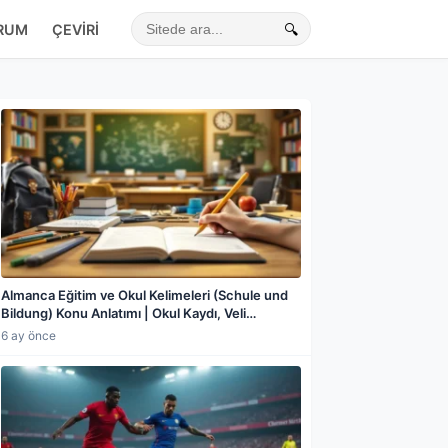
RUM
ÇEVIRI
🔍
Sitede ara
Almanca Eğitim ve Okul Kelimeleri (Schule und
Bildung) Konu Anlatımı | Okul Kaydı, Veli
Toplantısı, Sınıf, Öğretmen, Not Sistemi,
6 ay önce
Almanya'da Okul Türleri ve Örnek Cümleler