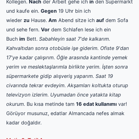
Kollegen.
Nach
der Arbeit gehe ich
in
den Supermarkt
und kaufe ein.
Gegen
19 Uhr bin ich
wieder
zu
Hause.
Am
Abend sitze ich
auf
dem Sofa
und sehe fern.
Vor
dem Schlafen lese ich ein
Buch
im
Bett.
Sabahleyin saat 7'de kalkarım.
Kahvaltıdan sonra otobüsle işe giderim. Ofiste 9'dan
17'ye kadar çalışırım. Öğle arasında kantinde yemek
yerim ve meslektaşlarımla birlikte yerim. İşten sonra
süpermarkete gidip alışveriş yaparım. Saat 19
civarında tekrar evdeyim. Akşamları koltukta oturup
televizyon izlerim. Uyumadan önce yatakta kitap
okurum.
Bu kısa metinde tam
16 edat kullanımı
var!
Görüyor musunuz, edatlar Almancada nefes almak
kadar doğaldır.