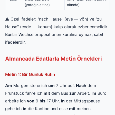
(yatağın altına)
altında)
⚠️ Özel ifadeler: "nach Hause" (eve — yön) ve "zu
Hause" (evde — konum) kalıp olarak ezberlenmelidir.
Bunlar Wechselpräpositionen kuralına uymaz, sabit
ifadelerdir.
Almancada Edatlarla Metin Örnekleri
Metin 1: Bir Günlük Rutin
Am
Morgen stehe ich
um
7 Uhr auf.
Nach
dem
Frühstück fahre ich
mit
dem Bus
zur
Arbeit.
Im
Büro
arbeite ich
von
9
bis
17 Uhr.
In
der Mittagspause
gehe ich
in
die Kantine und esse
mit
meinen