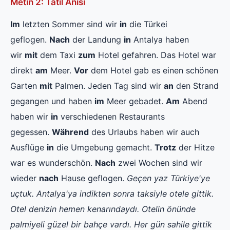
Metin 2: Tatil Anısı
Im
letzten Sommer sind wir
in
die Türkei
geflogen.
Nach
der Landung
in
Antalya haben
wir
mit
dem Taxi
zum
Hotel gefahren. Das Hotel war
direkt
am
Meer.
Vor
dem Hotel gab es einen schönen
Garten
mit
Palmen. Jeden Tag sind wir
an
den Strand
gegangen und haben
im
Meer gebadet.
Am
Abend
haben wir
in
verschiedenen Restaurants
gegessen.
Während
des Urlaubs haben wir auch
Ausflüge
in
die Umgebung gemacht.
Trotz
der Hitze
war es wunderschön.
Nach
zwei Wochen sind wir
wieder
nach
Hause geflogen.
Geçen yaz Türkiye'ye
uçtuk. Antalya'ya indikten sonra taksiyle otele gittik.
Otel denizin hemen kenarındaydı. Otelin önünde
palmiyeli güzel bir bahçe vardı. Her gün sahile gittik