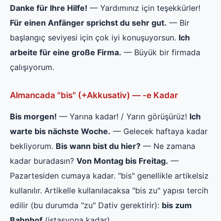
Danke für Ihre Hilfe!
— Yardımınız için teşekkürler!
Für einen Anfänger sprichst du sehr gut.
— Bir
başlangıç seviyesi için çok iyi konuşuyorsun.
Ich
arbeite für eine große Firma.
— Büyük bir firmada
çalışıyorum.
Almancada "bis" (+Akkusativ) — -e Kadar
Bis morgen!
— Yarına kadar! / Yarın görüşürüz!
Ich
warte bis nächste Woche.
— Gelecek haftaya kadar
bekliyorum.
Bis wann bist du hier?
— Ne zamana
kadar buradasın?
Von Montag bis Freitag.
—
Pazartesiden cumaya kadar. "bis" genellikle artikelsiz
kullanılır. Artikelle kullanılacaksa "bis zu" yapısı tercih
edilir (bu durumda "zu" Dativ gerektirir):
bis zum
Bahnhof
(istasyona kadar).