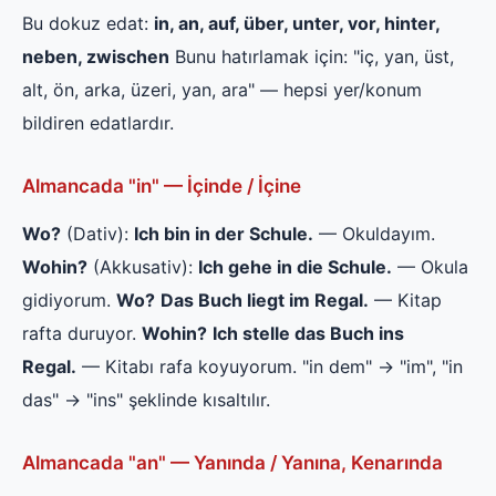
Bu dokuz edat:
in, an, auf, über, unter, vor, hinter,
neben, zwischen
Bunu hatırlamak için: "iç, yan, üst,
alt, ön, arka, üzeri, yan, ara" — hepsi yer/konum
bildiren edatlardır.
Almancada "in" — İçinde / İçine
Wo?
(Dativ):
Ich bin in der Schule.
— Okuldayım.
Wohin?
(Akkusativ):
Ich gehe in die Schule.
— Okula
gidiyorum.
Wo?
Das Buch liegt im Regal.
— Kitap
rafta duruyor.
Wohin?
Ich stelle das Buch ins
Regal.
— Kitabı rafa koyuyorum. "in dem" → "im", "in
das" → "ins" şeklinde kısaltılır.
Almancada "an" — Yanında / Yanına, Kenarında