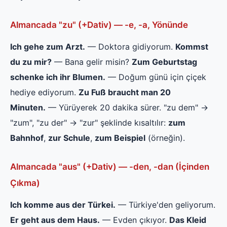
Almancada "zu" (+Dativ) — -e, -a, Yönünde
Ich gehe zum Arzt.
— Doktora gidiyorum.
Kommst
du zu mir?
— Bana gelir misin?
Zum Geburtstag
schenke ich ihr Blumen.
— Doğum günü için çiçek
hediye ediyorum.
Zu Fuß braucht man 20
Minuten.
— Yürüyerek 20 dakika sürer. "zu dem" →
"zum", "zu der" → "zur" şeklinde kısaltılır:
zum
Bahnhof
,
zur Schule
,
zum Beispiel
(örneğin).
Almancada "aus" (+Dativ) — -den, -dan (İçinden
Çıkma)
Ich komme aus der Türkei.
— Türkiye'den geliyorum.
Er geht aus dem Haus.
— Evden çıkıyor.
Das Kleid