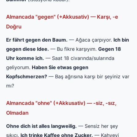
Almancada "gegen" (+Akkusativ) — Karşı, -e
Doğru
Er fährt gegen den Baum.
— Ağaca çarpıyor.
Ich bin
gegen diese Idee.
— Bu fikre karşıyım.
Gegen 18
Uhr komme ich.
— Saat 18 civarında/sularında
geliyorum.
Haben Sie etwas gegen
Kopfschmerzen?
— Baş ağrısına karşı bir şeyiniz var
mı?
Almancada "ohne" (+Akkusativ) — -siz, -sız,
Olmadan
Ohne dich ist alles langweilig.
— Sensiz her şey
sıkıcı.
Ich trinke Kaffee ohne Zucker.
— Kahveyi