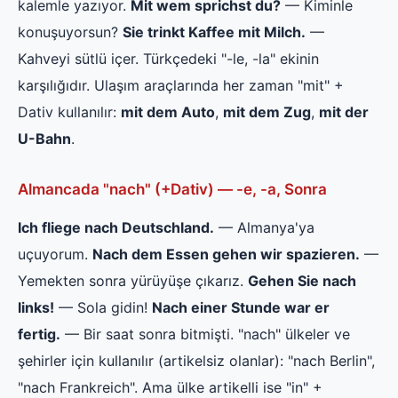
kalemle yazıyor.
Mit wem sprichst du?
— Kiminle
konuşuyorsun?
Sie trinkt Kaffee mit Milch.
—
Kahveyi sütlü içer. Türkçedeki "-le, -la" ekinin
karşılığıdır. Ulaşım araçlarında her zaman "mit" +
Dativ kullanılır:
mit dem Auto
,
mit dem Zug
,
mit der
U-Bahn
.
Almancada "nach" (+Dativ) — -e, -a, Sonra
Ich fliege nach Deutschland.
— Almanya'ya
uçuyorum.
Nach dem Essen gehen wir spazieren.
—
Yemekten sonra yürüyüşe çıkarız.
Gehen Sie nach
links!
— Sola gidin!
Nach einer Stunde war er
fertig.
— Bir saat sonra bitmişti. "nach" ülkeler ve
şehirler için kullanılır (artikelsiz olanlar): "nach Berlin",
"nach Frankreich". Ama ülke artikelli ise "in" +