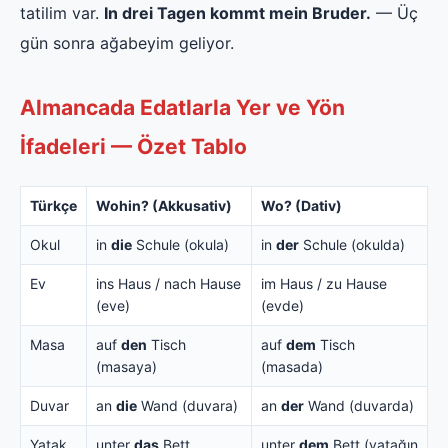
tatilim var.
In drei Tagen kommt mein Bruder.
— Üç
gün sonra ağabeyim geliyor.
Almancada Edatlarla Yer ve Yön
İfadeleri — Özet Tablo
Türkçe
Wohin? (Akkusativ)
Wo? (Dativ)
Okul
in
die
Schule (okula)
in
der
Schule (okulda)
Ev
ins Haus / nach Hause
im Haus / zu Hause
(eve)
(evde)
Masa
auf
den
Tisch
auf
dem
Tisch
(masaya)
(masada)
Duvar
an
die
Wand (duvara)
an
der
Wand (duvarda)
Yatak
unter
das
Bett
unter
dem
Bett (yatağın