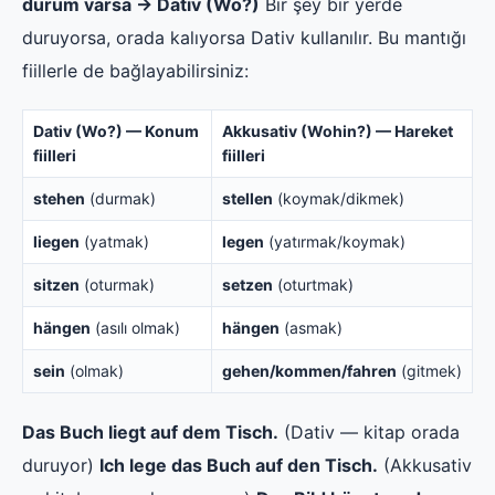
durum varsa → Dativ (Wo?)
Bir şey bir yerde
duruyorsa, orada kalıyorsa Dativ kullanılır. Bu mantığı
fiillerle de bağlayabilirsiniz:
Dativ (Wo?) — Konum
Akkusativ (Wohin?) — Hareket
fiilleri
fiilleri
stehen
(durmak)
stellen
(koymak/dikmek)
liegen
(yatmak)
legen
(yatırmak/koymak)
sitzen
(oturmak)
setzen
(oturtmak)
hängen
(asılı olmak)
hängen
(asmak)
sein
(olmak)
gehen/kommen/fahren
(gitmek)
Das Buch liegt auf dem Tisch.
(Dativ — kitap orada
duruyor)
Ich lege das Buch auf den Tisch.
(Akkusativ