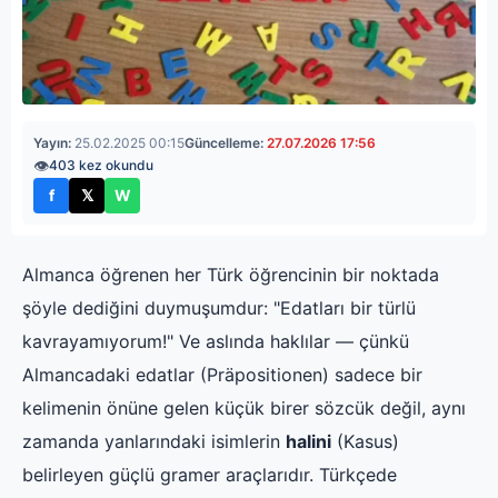
Yayın:
25.02.2025 00:15
Güncelleme:
27.07.2026 17:56
👁
403 kez okundu
f
𝕏
W
Facebook'ta paylaş
X'te paylaş
WhatsApp'ta paylaş
Almanca öğrenen her Türk öğrencinin bir noktada
şöyle dediğini duymuşumdur: "Edatları bir türlü
kavrayamıyorum!" Ve aslında haklılar — çünkü
Almancadaki edatlar (Präpositionen) sadece bir
kelimenin önüne gelen küçük birer sözcük değil, aynı
zamanda yanlarındaki isimlerin
halini
(Kasus)
belirleyen güçlü gramer araçlarıdır. Türkçede