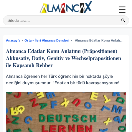
☰
🔍
Sitede ara
Anasayfa
›
Orta - İleri Almanca Dersleri
›
Almanca Edatlar Konu Anlatımı (Präpositionen) Akkusativ, Dativ, Genitiv ve Wechselpräpositionen ile Kapsamlı Rehber
Almanca Edatlar Konu Anlatımı (Präpositionen)
Akkusativ, Dativ, Genitiv ve Wechselpräpositionen
ile Kapsamlı Rehber
Almanca öğrenen her Türk öğrencinin bir noktada şöyle
dediğini duymuşumdur: "Edatları bir türlü kavrayamıyorum!