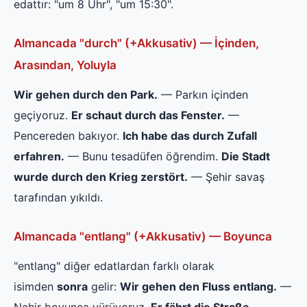
edattır: "um 8 Uhr", "um 15:30".
Almancada "durch" (+Akkusativ) — İçinden,
Arasından, Yoluyla
Wir gehen durch den Park.
— Parkın içinden
geçiyoruz.
Er schaut durch das Fenster.
—
Pencereden bakıyor.
Ich habe das durch Zufall
erfahren.
— Bunu tesadüfen öğrendim.
Die Stadt
wurde durch den Krieg zerstört.
— Şehir savaş
tarafından yıkıldı.
Almancada "entlang" (+Akkusativ) — Boyunca
"entlang" diğer edatlardan farklı olarak
isimden
sonra
gelir:
Wir gehen den Fluss entlang.
—
Nehir boyunca yürüyoruz.
Er fährt die Straße