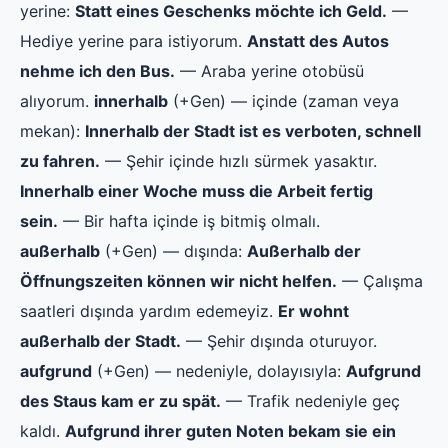
yerine:
Statt eines Geschenks möchte ich Geld.
—
Hediye yerine para istiyorum.
Anstatt des Autos
nehme ich den Bus.
— Araba yerine otobüsü
alıyorum.
innerhalb
(+Gen) — içinde (zaman veya
mekan):
Innerhalb der Stadt ist es verboten, schnell
zu fahren.
— Şehir içinde hızlı sürmek yasaktır.
Innerhalb einer Woche muss die Arbeit fertig
sein.
— Bir hafta içinde iş bitmiş olmalı.
außerhalb
(+Gen) — dışında:
Außerhalb der
Öffnungszeiten können wir nicht helfen.
— Çalışma
saatleri dışında yardım edemeyiz.
Er wohnt
außerhalb der Stadt.
— Şehir dışında oturuyor.
aufgrund
(+Gen) — nedeniyle, dolayısıyla:
Aufgrund
des Staus kam er zu spät.
— Trafik nedeniyle geç
kaldı.
Aufgrund ihrer guten Noten bekam sie ein