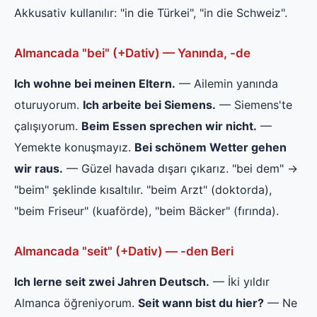
Akkusativ kullanılır: "in die Türkei", "in die Schweiz".
Almancada "bei" (+Dativ) — Yanında, -de
Ich wohne bei meinen Eltern.
— Ailemin yanında
oturuyorum.
Ich arbeite bei Siemens.
— Siemens'te
çalışıyorum.
Beim Essen sprechen wir nicht.
—
Yemekte konuşmayız.
Bei schönem Wetter gehen
wir raus.
— Güzel havada dışarı çıkarız. "bei dem" →
"beim" şeklinde kısaltılır. "beim Arzt" (doktorda),
"beim Friseur" (kuaförde), "beim Bäcker" (fırında).
Almancada "seit" (+Dativ) — -den Beri
Ich lerne seit zwei Jahren Deutsch.
— İki yıldır
Almanca öğreniyorum.
Seit wann bist du hier?
— Ne