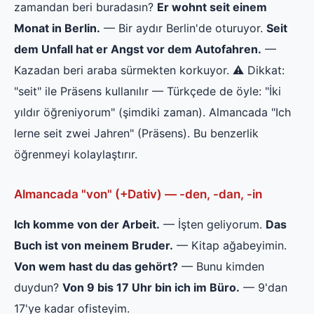
zamandan beri buradasın?
Er wohnt seit einem
Monat in Berlin.
— Bir aydır Berlin'de oturuyor.
Seit
dem Unfall hat er Angst vor dem Autofahren.
—
Kazadan beri araba sürmekten korkuyor. ⚠️ Dikkat:
"seit" ile Präsens kullanılır — Türkçede de öyle: "İki
yıldır öğreniyorum" (şimdiki zaman). Almancada "Ich
lerne seit zwei Jahren" (Präsens). Bu benzerlik
öğrenmeyi kolaylaştırır.
Almancada "von" (+Dativ) — -den, -dan, -in
Ich komme von der Arbeit.
— İşten geliyorum.
Das
Buch ist von meinem Bruder.
— Kitap ağabeyimin.
Von wem hast du das gehört?
— Bunu kimden
duydun?
Von 9 bis 17 Uhr bin ich im Büro.
— 9'dan
17'ye kadar ofisteyim.