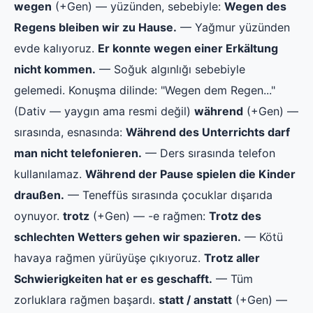
wegen
(+Gen) — yüzünden, sebebiyle:
Wegen des
Regens bleiben wir zu Hause.
— Yağmur yüzünden
evde kalıyoruz.
Er konnte wegen einer Erkältung
nicht kommen.
— Soğuk algınlığı sebebiyle
gelemedi. Konuşma dilinde: "Wegen dem Regen..."
(Dativ — yaygın ama resmi değil)
während
(+Gen) —
sırasında, esnasında:
Während des Unterrichts darf
man nicht telefonieren.
— Ders sırasında telefon
kullanılamaz.
Während der Pause spielen die Kinder
draußen.
— Teneffüs sırasında çocuklar dışarıda
oynuyor.
trotz
(+Gen) — -e rağmen:
Trotz des
schlechten Wetters gehen wir spazieren.
— Kötü
havaya rağmen yürüyüşe çıkıyoruz.
Trotz aller
Schwierigkeiten hat er es geschafft.
— Tüm
zorluklara rağmen başardı.
statt / anstatt
(+Gen) —