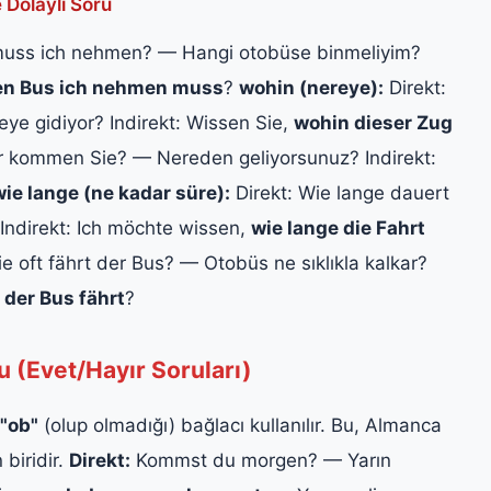
 Dolaylı Soru
muss ich nehmen? — Hangi otobüse binmeliyim?
en Bus ich nehmen muss
?
wohin (nereye):
Direkt:
ye gidiyor? Indirekt: Wissen Sie,
wohin dieser Zug
r kommen Sie? — Nereden geliyorsunuz? Indirekt:
wie lange (ne kadar süre):
Direkt: Wie lange dauert
Indirekt: Ich möchte wissen,
wie lange die Fahrt
e oft fährt der Bus? — Otobüs ne sıklıkla kalkar?
 der Bus fährt
?
u (Evet/Hayır Soruları)
"ob"
(olup olmadığı) bağlacı kullanılır. Bu, Almanca
 biridir.
Direkt:
Kommst du morgen? — Yarın