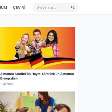
RUM
ÇEVIRI
🔍
Sitede ara
Almanca Atatürk'ün Hayatı (Atatürk'ün Almanca
Biyografisi)
1 yıl önce