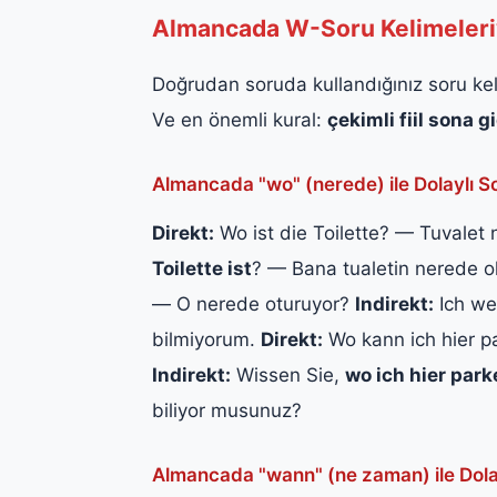
Almancada W-Soru Kelimeleriy
Doğrudan soruda kullandığınız soru kel
Ve en önemli kural:
çekimli fiil sona g
Almancada "wo" (nerede) ile Dolaylı S
Direkt:
Wo ist die Toilette? — Tuvalet
Toilette ist
? — Bana tualetin nerede o
— O nerede oturuyor?
Indirekt:
Ich we
bilmiyorum.
Direkt:
Wo kann ich hier p
Indirekt:
Wissen Sie,
wo ich hier par
biliyor musunuz?
Almancada "wann" (ne zaman) ile Dola