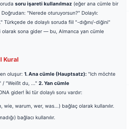
 soruda
soru işareti kullanılmaz
(eğer ana cümle bir
m: Doğrudan: "Nerede oturuyorsun?" Dolaylı:
 Türkçede de dolaylı soruda fiil "-dığını/-diğini"
imli olarak sona gider — bu, Almanca yan cümle
l Kural
en oluşur:
1. Ana cümle (Hauptsatz):
"Ich möchte
" / "Weißt du, ..."
2. Yan cümle
NA gider! İki tür dolaylı soru vardır:
 wie, warum, wer, was...) bağlaç olarak kullanılır.
adığı) bağlacı kullanılır.