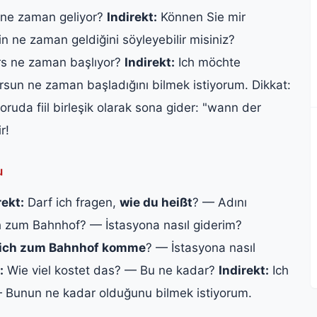
ne zaman geliyor?
Indirekt:
Können Sie mir
n ne zaman geldiğini söyleyebilir misiniz?
rs ne zaman başlıyor?
Indirekt:
Ich möchte
rsun ne zaman başladığını bilmek istiyorum. Dikkat:
soruda fiil birleşik olarak sona gider: "wann der
r!
u
rekt:
Darf ich fragen,
wie du heißt
? — Adını
zum Bahnhof? — İstasyona nasıl giderim?
 ich zum Bahnhof komme
? — İstasyona nasıl
:
Wie viel kostet das? — Bu ne kadar?
Indirekt:
Ich
— Bunun ne kadar olduğunu bilmek istiyorum.