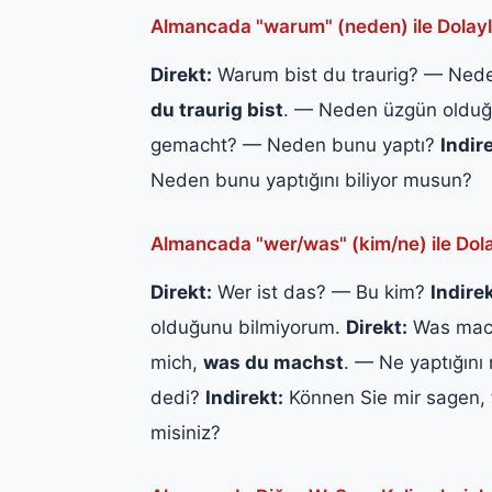
Almancada "warum" (neden) ile Dolayl
Direkt:
Warum bist du traurig? — Ne
du traurig bist
. — Neden üzgün oldu
gemacht? — Neden bunu yaptı?
Indir
Neden bunu yaptığını biliyor musun?
Almancada "wer/was" (kim/ne) ile Dola
Direkt:
Wer ist das? — Bu kim?
Indirek
olduğunu bilmiyorum.
Direkt:
Was mach
mich,
was du machst
. — Ne yaptığın
dedi?
Indirekt:
Können Sie mir sagen,
misiniz?