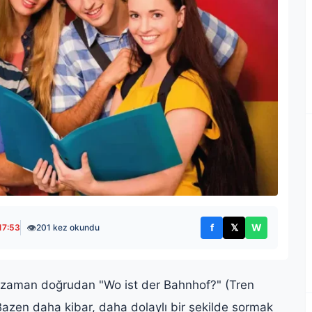
👁
f
𝕏
W
17:53
201 kez okundu
Facebook'ta paylaş
X'te paylaş
WhatsApp't
r zaman doğrudan "Wo ist der Bahnhof?" (Tren
azen daha kibar, daha dolaylı bir şekilde sormak