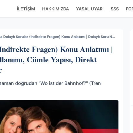
İLETIŞIM
HAKKIMIZDA
YASAL UYARI
SSS
FO
Almanca Dolaylı Sorular (Indirekte Fragen) Konu Anlatımı | Dolaylı Soru Nedir? ob Kullanımı, Cümle Yapısı, Direkt Sorudan Farkı ve Örnekler
Indirekte Fragen) Konu Anlatımı |
llanımı, Cümle Yapısı, Direkt
r
 zaman doğrudan "Wo ist der Bahnhof?" (Tren