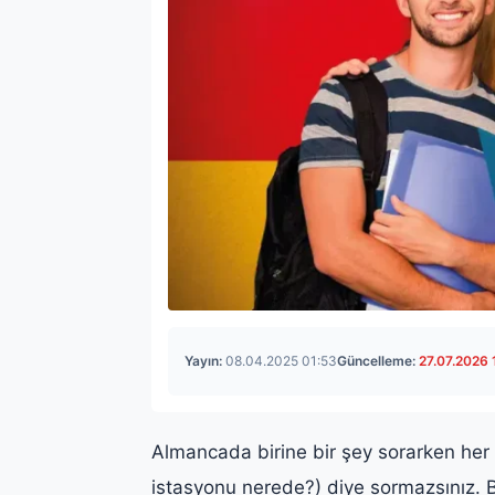
Yayın:
08.04.2025 01:53
Güncelleme:
27.07.2026 
Almancada birine bir şey sorarken he
istasyonu nerede?) diye sormazsınız. B