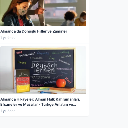
Almanca'da Dönüşlü Fiiller ve Zamirler
1 yıl önce
Almanca Hikayeler: Alman Halk Kahramanları,
Efsaneler ve Masallar - Türkçe Anlatım ve
Gramer Dersleriyle
1 yıl önce