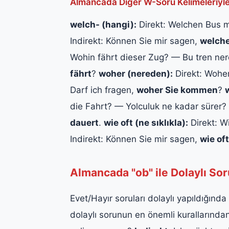
Almancada Diğer W-Soru Kelimeleriyle
welch- (hangi):
Direkt: Welchen Bus 
Indirekt: Können Sie mir sagen,
welch
Wohin fährt dieser Zug? — Bu tren nere
fährt
?
woher (nereden):
Direkt: Wohe
Darf ich fragen,
woher Sie kommen
?
die Fahrt? — Yolculuk ne kadar sürer? 
dauert
.
wie oft (ne sıklıkla):
Direkt: Wi
Indirekt: Können Sie mir sagen,
wie oft
Almancada "ob" ile Dolaylı Sor
Evet/Hayır soruları dolaylı yapıldığında
dolaylı sorunun en önemli kurallarından