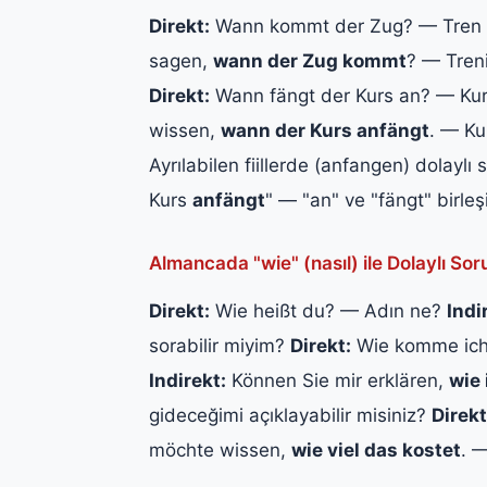
Direkt:
Wann kommt der Zug? — Tren 
sagen,
wann der Zug kommt
? — Treni
Direkt:
Wann fängt der Kurs an? — Ku
wissen,
wann der Kurs anfängt
. — Ku
Ayrılabilen fiillerde (anfangen) dolaylı 
Kurs
anfängt
" — "an" ve "fängt" birleşi
Almancada "wie" (nasıl) ile Dolaylı Sor
Direkt:
Wie heißt du? — Adın ne?
Indi
sorabilir miyim?
Direkt:
Wie komme ich 
Indirekt:
Können Sie mir erklären,
wie
gideceğimi açıklayabilir misiniz?
Direkt
möchte wissen,
wie viel das kostet
. 