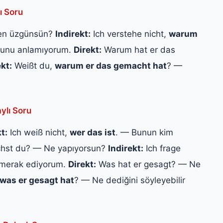
ı Soru
den üzgünsün?
Indirekt:
Ich verstehe nicht,
warum
ğunu anlamıyorum.
Direkt:
Warum hat er das
ekt:
Weißt du,
warum er das gemacht hat
? —
ylı Soru
t:
Ich weiß nicht,
wer das ist
. — Bunun kim
st du? — Ne yapıyorsun?
Indirekt:
Ich frage
ı merak ediyorum.
Direkt:
Was hat er gesagt? — Ne
was er gesagt hat
? — Ne dediğini söyleyebilir