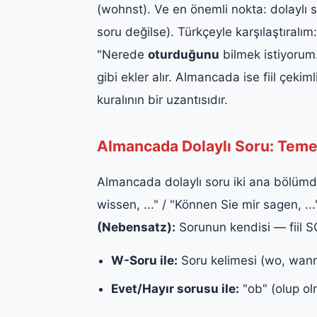
(wohnst). Ve en önemli nokta: dolaylı
soru değilse). Türkçeyle karşılaştıralı
"Nerede
oturduğunu
bilmek istiyorum."
gibi ekler alır. Almancada ise fiil çek
kuralının bir uzantısıdır.
Almancada Dolaylı Soru: Teme
Almancada dolaylı soru iki ana bölümd
wissen, ..." / "Können Sie mir sagen, ...
(Nebensatz):
Sorunun kendisi — fiil SO
W-Soru ile:
Soru kelimesi (wo, wann,
Evet/Hayır sorusu ile:
"ob" (olup olm