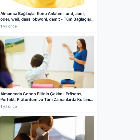
Almanca Bağlaçlar Konu Anlatımı: und, aber,
oder, weil, dass, obwohl, damit - Tüm Bağlaçlar,
A1'den C1'e Örnekli Rehber
1 yıl önce
Almancada Gehen Fiilinin Çekimi: Präsens,
Perfekt, Präteritum ve Tüm Zamanlarda Kullanım
Kılavuzu
1 yıl önce