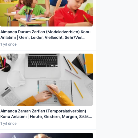
Almanca Durum Zarfları (Modaladverbien) Konu
Anlatımı | Gern, Leider, Vielleicht, Sehr/Viel
Farkı, Derece Zarfları, Olasılık Zarfları,
1 yıl önce
Karşılaştırma Dereceleri ve Örneklerle Detaylı
Rehber
a paylaş
Almanca Zaman Zarfları (Temporaladverbien)
Konu Anlatımı | Heute, Gestern, Morgen, Sıklık
Zarfları (Häufigkeitsadverbien), Noch/Schon ve
1 yıl önce
Erst/Schon Ayrımı, Sıralama Zarfları, Günün
Bölümleri ve Örneklerle Detaylı Rehber