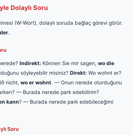
le Dolaylı Soru
imesi (W-Wort), dolaylı soruda bağlaç görevi görür.
ider
.
oru
 nerede?
Indirekt:
Können Sie mir sagen,
wo die
lduğunu söyleyebilir misiniz?
Direkt:
Wo wohnt er?
iß nicht,
wo er wohnt
. — Onun nerede oturduğunu
arken? — Burada nerede park edebilirim?
ken kann
? — Burada nerede park edebileceğimi
ylı Soru