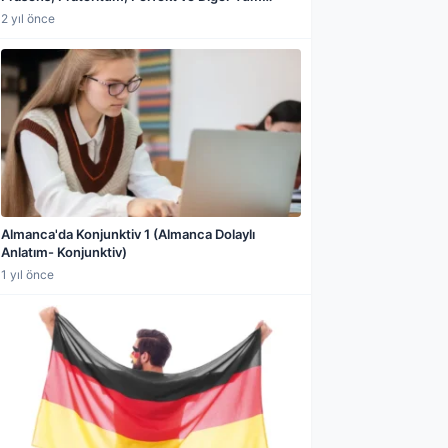
Zamanlar Tüm Şahıslar Konu Anlatımı
2 yıl önce
Almanca'da Konjunktiv 1 (Almanca Dolaylı
Anlatım- Konjunktiv)
1 yıl önce